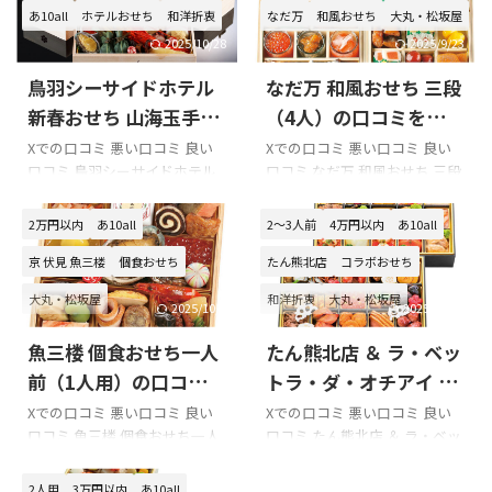
あ10all
ホテルおせち
和洋折衷
なだ万
和風おせち
大丸・松坂屋
2025/10/28
2025/9/23
鳥羽シーサイドホテル
なだ万 和風おせち 三段
新春おせち 山海玉手箱
（4人）の口コミをまと
の口コミをまとめてみ
めてみました!!!
Xでの口コミ 悪い口コミ 良い
Xでの口コミ 悪い口コミ 良い
口コミ 鳥羽シーサイドホテル
口コミ なだ万 和風おせち 三段
ました!!!
新春おせち 山海玉手箱を購入
（4人）を購入の際の参考に是
の際の参考に是非どうぞ!!! 「鳥
非どうぞ!!! なだ万 おせちのXで
2万円以内
あ10all
2～3人前
4万円以内
あ10all
羽シーサイドホテル 新春おせ
の口コミ おせち、夜の部はじ
ち 山海玉手箱」のXでの口コミ
まりました。今年は、なだ万
京 伏見 魚三楼
個食おせち
たん熊北店
コラボおせち
鳥羽シーサイドホテル3つの温
さんのおせち。うまい。
大丸・松坂屋
和洋折衷
大丸・松坂屋
泉があってどれも海が見えるロ
pic.twitter.com/utsKiw7eoU—
2025/10/6
2025/10/28
ケーションでとても良かったで
CAZ-KEY (@K_I_N_G_Z)
魚三楼 個食おせち一人
たん熊北店 ＆ ラ・ベッ
す
夜24:00までと朝5:30から
January 1, 2021 今年のおせち
お風呂に入れるのとても助かっ
なだ万 二段重飾りが入ってな
前（1人用）の口コミを
トラ・ダ・オチアイ 和
た！自分はホテルの駐車場に
いから見た目に派手さがない
まとめてみました!!!
洋おせちの口コミをま
Xでの口コミ 悪い口コミ 良い
Xでの口コミ 悪い口コミ 良い
あるRVパークで車中泊
けどぎゅうぎゅうに入って流石
口コミ 魚三楼 個食おせち一人
口コミ たん熊北店 ＆ ラ・ベッ
とめてみました!!!
pic.twitter.com/ea2fDwihIL—
に美味い
前（1人用）を購入の際の参考
トラ・ダ・オチアイ 和洋おせ
のり ...
pic.twitter.com/A73exKB54R&
に是非どうぞ!!! 「魚三楼」のX
ちを購入の際の参考に是非ど
2人用
3万円以内
あ10all