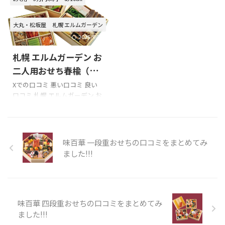
md ...
での口コミ 今年のおせちは、
うぞ!!! たん熊北店 おせちのXで
京伏見 魚三楼。お酒は、大阪
の口コミ ラ・ベットラ・ダ・
大丸・松坂屋
札幌 エルムガーデン
交野 大門酒造 利休梅静香。頂
オチアイのおせちの口コミを紹
きます。
介します!!! こんにちは！東京都
2025/9/30
pic.twitter.com/9Licn7qzkc—
中央区「ラ・ベットラ・ダ・
札幌 エルムガーデン お
4:00take (@taketakebon)
オチアイ」さんで、３年連続
December 31, 2019 家から初
で、おせち料理を購入しまし
二人用おせち春楡（2人
日の出を拝んで改めて2021年
た。
用）の口コミをまとめ
Xでの口コミ 悪い口コミ 良い
スタート
今年は個別おせち
pic.twitter.com/aIOkMLxkh4—
口コミ 札幌 エルムガーデン お
てみました!!!
にしました。私のはお店にお
佐藤 稔 (@YI1hfR8HgsvJhur)
二人用おせち春楡（2人用）を
じゃましたこともある〈京都:
January 1, 2023 ラ・ベット
購入の際の参考に是非どうぞ!!!
魚三楼 ...
ラ・ダ・オチアイのおせちを ...
「札幌 エルムガーデン お二人
用おせち春楡（2人用）」のX
味百華 一段重おせちの口コミをまとめてみ
での口コミ 思い出の場所、エ
ました!!!
ルムガーデン
冬のお庭も本
当にきれい！今年もおいしい
ご飯を食べに行きたいな
撮
影場所：エルムガーデン（北
海道札幌市）撮影年：2020年#
味百華 四段重おせちの口コミをまとめてみ
さっぽろ雪フォトまつり#北海
ました!!!
道雪景色