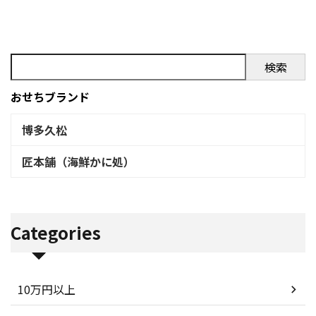
pic.twitter.com/ktSizkkc5g—
yuri abe ｜ mo ...
検索
おせちブランド
博多久松
匠本舗（海鮮かに処）
Categories
10万円以上