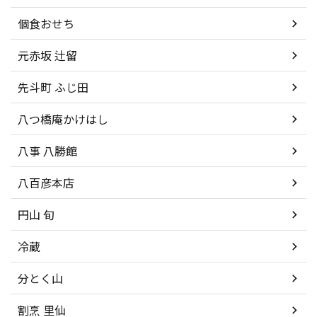
個食おせち
元赤坂 辻留
先斗町 ふじ田
八つ橋庵かけはし
八事 八勝館
八百彦本店
円山 旬
冷蔵
分とく山
割烹 里仙