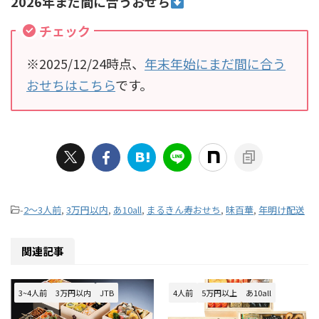
2026年まだ間に合うおせち
チェック
※2025/12/24時点、
年末年始にまだ間に合う
おせちはこちら
です。
-
2～3人前
,
3万円以内
,
あ10all
,
まるきん寿おせち
,
味百華
,
年明け配送
関連記事
3~4人前
3万円以内
JTB
4人前
5万円以上
あ10all