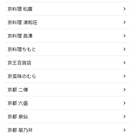
京料理 松廣
京料理 清和荘
京料理 高澤
京料理ちもと
京王百貨店
京菜味のむら
京都 二傳
京都 六盛
京都 泉仙
京都 菊乃井