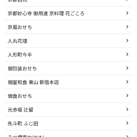
京都妙心寺 御用達 京料理 花ごころ
京風おせち
人丸花壇
人形町今半
個包装おせち
個室和食 東山 新宿本店
個食おせち
元赤坂 辻留
先斗町 ふじ田
八つ橋庵かけはし