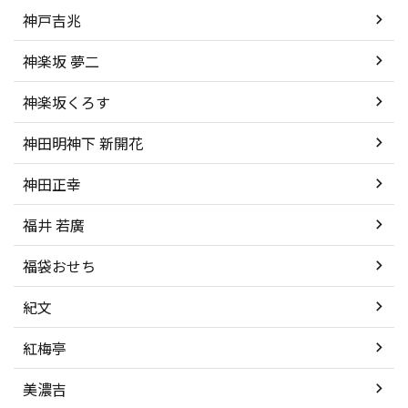
神戸吉兆
神楽坂 夢二
神楽坂くろす
神田明神下 新開花
神田正幸
福井 若廣
福袋おせち
紀文
紅梅亭
美濃吉