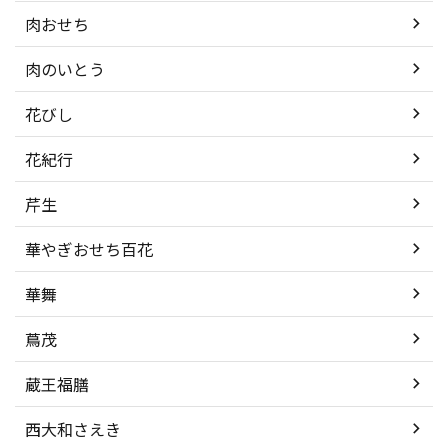
肉おせち
肉のいとう
花びし
花紀行
芹生
華やぎおせち百花
華舞
蔦茂
蔵王福膳
西大和さえき