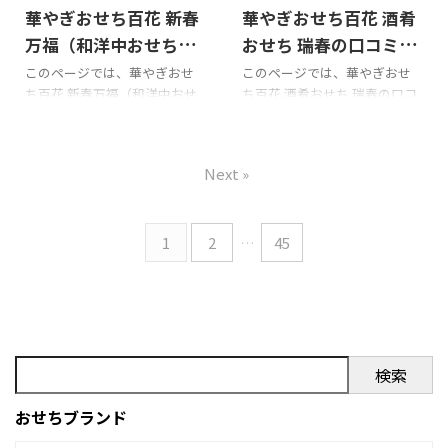
華やぎおせち百花 新春
華やぎおせち百花 酒肴
総合評価 購入前には楽天等の
三代おせち （和洋折衷）の総
口コミを必ずチェックするよ
合評価 購入前には楽天等の口
万福（和洋中おせち）
おせち 瑞春の口コミを
うにしましょう!!! 以下は華やぎ
コミを必ずチェックするよう
の口コミをまとめてみ
まとめてみました!!!
このページでは、華やぎおせ
このページでは、華やぎおせ
おせち百花 洋風オードブルブ
にしましょう!!! 以下は華やぎお
ち百花 新春万福（和洋中おせ
ち百花 酒肴おせち 瑞春の口コ
ました!!!
ラン 商品内容です。
せち百花 親子三代おせち （和
ち）の口コミを紹介します。 X
ミを紹介します。 Xでの口コミ
洋折衷） 商品内容です。
での口コミ 華やぎおせち百花
悪い口コミ 良い口コミ 華やぎ
新春万福（和洋中おせち）を
おせち百花 酒肴おせち 瑞春を
Next »
購入の際の参考に是非どうぞ!!!
購入の際の参考に是非どうぞ!!!
華やぎおせち百花 新春万福
華やぎおせち百花 酒肴おせち
（和洋中おせち）のXでの口コ
瑞春のXでの口コミ 華やぎおせ
ミ 華やぎおせち百花 新春万福
ち百花 酒肴おせち 瑞春の悪い
1
2
…
45
（和洋中おせち）の総合評価
口コミ 華やぎおせち百花 酒肴
購入前には楽天等の口コミを
おせち 瑞春の良い口コミ 華や
必ずチェックするようにしま
ぎおせち百花 酒肴おせち 瑞春
しょう!!! 以下は華やぎおせち百
の総合評価 華やぎおせち百花
花 新春万福（和洋中おせち）
酒肴おせち 瑞春の口コミはネ
商品内容です。
ットで見つけることができま
検索
せんでした。 華やぎおせち百
花の他のおせちの口コミを参
おせちブランド
考にしてく ...