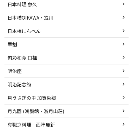
日本料理 魚久
日本橋OIKAWA・笈川
日本橋にんべん
早割
旬彩和食 口福
明治座
明治記念館
月うさぎの里 加賀兎郷
月光園 (鴻朧館・游月山荘)
有職京料理 西陣魚新