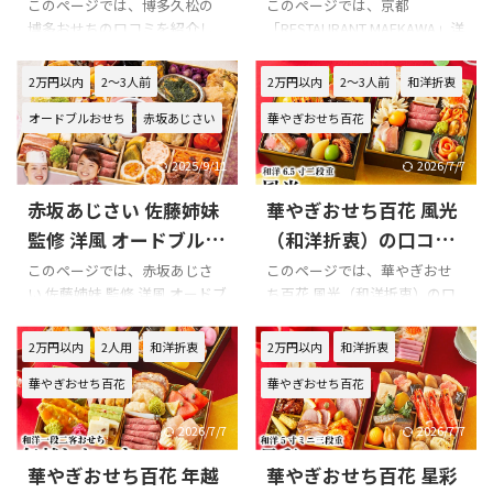
した!!!
ドブルの口コミをまと
このページでは、博多久松の
このページでは、京都
博多おせちの口コミを紹介し
「RESTAURANT MAEKAWA」洋
めてみました!!!
ます。 『博多』購入の際の参
風オードブルの口コミを紹介
考に是非どうぞ!!! 博多久松おせ
します。 Xでの口コミ 悪い口コ
2万円以内
2～3人前
2万円以内
2～3人前
和洋折衷
ち 博多のXでの口コミ
ミ 良い口コミ 京都
オードブルおせち
赤坂あじさい
華やぎおせち百花
https://twitter.com/Lisa_flavo
「RESTAURANT MAEKAWA」洋
r/status/200653326707236456
風オードブルを購入の際の参
6 今年も博多久松のおせち。美
考に是非どうぞ!!! 京都
2025/9/11
2026/7/7
味しい
（袋から出してな
「RESTAURANT MAEKAWA」洋
赤坂あじさい 佐藤姉妹
華やぎおせち百花 風光
くてごめん）
風オードブルのXでの口コミ 公
pic.twitter.com/rP5ZAMhBRQ
式サイト→Restaurant
監修 洋風 オードブルの
（和洋折衷）の口コミ
— メグッペ
MAEKAWA｜京都祇園 フランス
口コミをまとめてみま
をまとめてみました!!!
このページでは、赤坂あじさ
このページでは、華やぎおせ
(@megppendappe) January
料理 食べログ→Restaurant
い 佐藤姉妹 監修 洋風 オードブ
ち百花 風光（和洋折衷）の口
した!!!
1, 2025 謹賀新年& ...
MAEKAWA （レストラン マエ
ルの口コミを紹介します。 Xで
コミを紹介します。 Xでの口コ
カワ） - 祇園四条/フレンチ | 食
の口コミ 悪い口コミ 良い口コ
ミ 華やぎおせち百花 風光（和
2万円以内
2人用
和洋折衷
2万円以内
和洋折衷
べログ インスタ→Insta ...
ミ 赤坂あじさい 佐藤姉妹 監修
洋折衷）を購入の際の参考に
華やぎおせち百花
華やぎおせち百花
洋風 オードブルを購入の際の
是非どうぞ!!! 華やぎおせち百花
参考に是非どうぞ!!! 赤坂あじさ
風光（和洋折衷）のXでの口コ
い 佐藤姉妹 監修 洋風 オードブ
ミ 華やぎおせち百花 風光（和
2026/7/7
2026/7/7
ルのXでの口コミ 赤坂あじさい
洋折衷）の総合評価 購入前に
華やぎおせち百花 年越
華やぎおせち百花 星彩
佐藤姉妹 監修 洋風 オードブル
は楽天等の口コミを必ずチェ