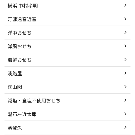
横浜 中村孝明
汀邸遠音近音
洋中おせち
洋風おせち
海鮮おせち
淡路屋
渓山閣
減塩・食塩不使用おせち
温石左近太郎
濱登久