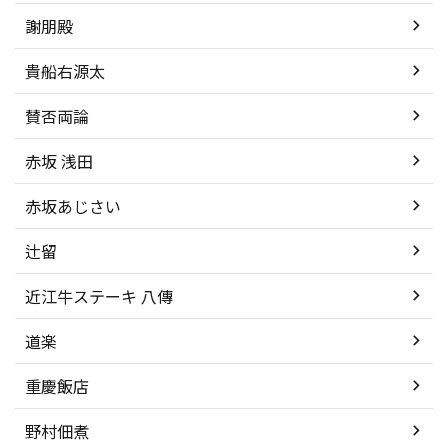
謝朋殿
貴船右源太
賛否両論
赤坂 浅田
赤坂あじさい
辻留
近江牛ステーキ 八傳
道楽
重慶飯店
野村佃煮