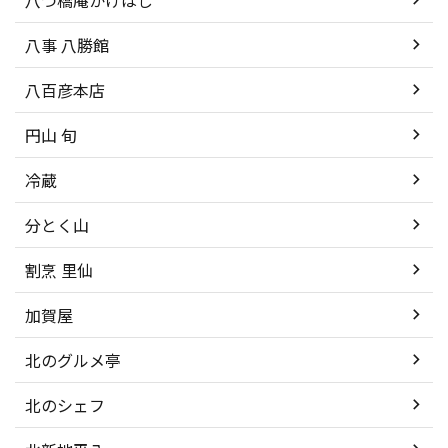
八事 八勝館
八百彦本店
円山 旬
冷蔵
分とく山
割烹 里仙
加賀屋
北のグルメ亭
北のシェフ