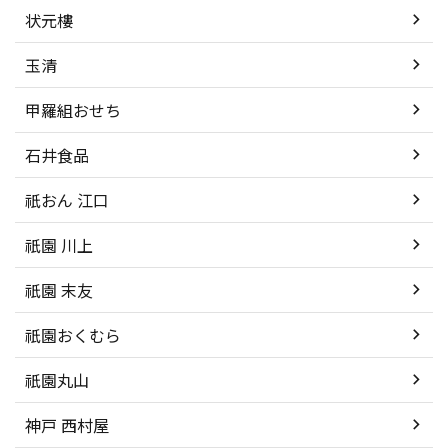
状元樓
玉清
甲羅組おせち
石井食品
祇おん 江口
祇園 川上
祇園 末友
祇園おくむら
祇園丸山
神戸 西村屋