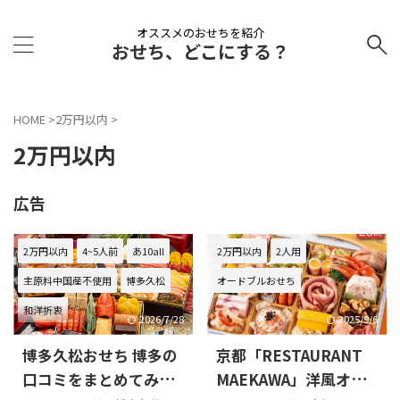
オススメのおせちを紹介
おせち、どこにする？
HOME
>
2万円以内
>
2万円以内
広告
2万円以内
4~5人前
あ10all
2万円以内
2人用
主原料中国産不使用
博多久松
オードブルおせち
和洋折衷
2026/7/28
2025/9/6
博多久松おせち 博多の
京都「RESTAURANT
口コミをまとめてみま
MAEKAWA」洋風オー