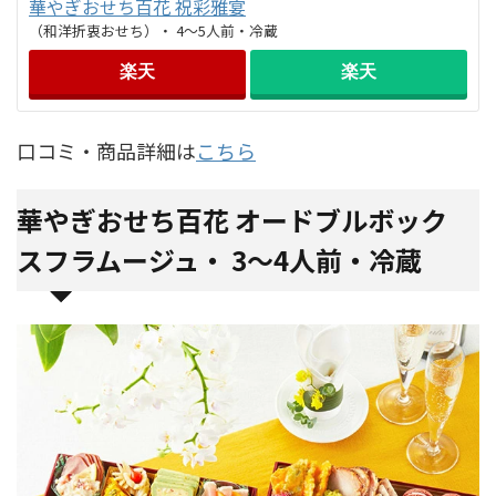
華やぎおせち百花 祝彩雅宴
（和洋折衷おせち）・ 4～5人前・冷蔵
楽天
楽天
口コミ・商品詳細は
こちら
華やぎおせち百花 オードブルボック
スフラムージュ・ 3～4人前・冷蔵