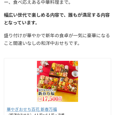
ー、食べ応えある中華料理まで。
幅広い世代で楽しめる内容で、誰もが満足する内容
となっています。
盛り付けが華やかで新年の食卓が一気に豪華になる
こと間違いなしの和洋中おせちです。
華やぎおせち百花 新春万福
（和洋中おせち） 4人前～5人前・冷蔵