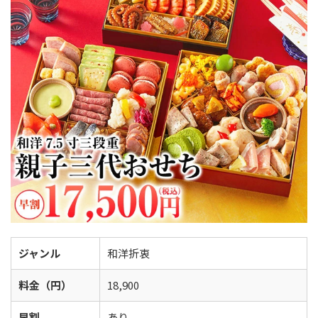
ジャンル
和洋折衷
料金（円）
18,900
早割
あり