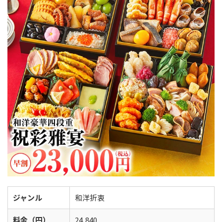
ジャンル
和洋折衷
料金（円）
24,840