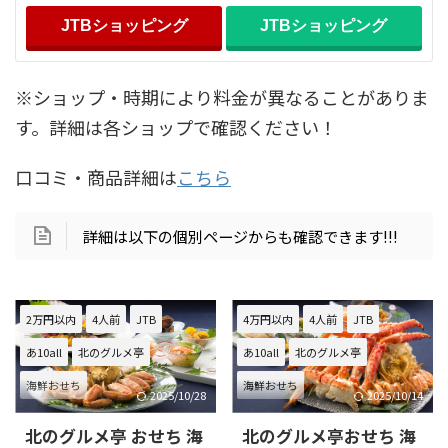
JTBショッピング
JTBショッピング
※ショップ・時期により料金が異なることがありま
す。詳細は各ショップで確認ください！
口コミ・商品詳細は
こちら
詳細は以下の個別ページからも確認できます!!!
2万円以内
4人前
JTB
4万円以内
4人前
JTB
あ10all
北のグルメ亭
あ10all
北のグルメ亭
海鮮おせち
海鮮おせち
2025/10/28
2025/10/14
北のグルメ亭 おせち 海
北のグルメ亭おせち 海