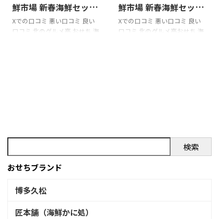
鮮市場 新春海鮮セット
鮮市場 新春海鮮セット
Aの口コミをまとめてみ
Bの口コミをまとめて
Xでの口コミ 悪い口コミ 良い
Xでの口コミ 悪い口コミ 良い
口コミ 北のグルメ亭 おせち 海
口コミ 北のグルメ亭おせち 海
ました!!!
みました!!!
鮮市場 新春海鮮セットAを購入
鮮市場 新春海鮮セットBを購入
の際の参考に是非どうぞ!!! 「北
の際の参考に是非どうぞ!!! 「北
のグルメ亭 おせち 海鮮市場 新
のグルメ亭おせち 海鮮市場 新
春海鮮セットA」のXでの口コ
春海鮮セットB」のXでの口コ
ミ 二条市場は何度か行った事
ミ 3日目朝北のグルメ亭おまか
があるので、今回初めて札幌中
せ丼？的なやつだったかな、
央卸売市場にやって来た。予め
無料バスの送迎めちゃくちゃ
調べておいた「北のグルメ亭」
助かった〜(ホテルまで送り迎
へ・海鮮丼15種類の海鮮が盛
えしてもらった)
り沢山551品プラス・帆立焼・
pic.twitter.com/YevxBrBhgo—
蟹汁・サッポロクラシック生
およもよ (@oyomoyoo) July
検索
このボリュームで¥2,980は
10, 2023
おはのび
...
安い！いただきます
#エンジ
おせちブランド
ョイ北海道#ニャリンの遠足
pic. ...
博多久松
匠本舗（海鮮かに処）