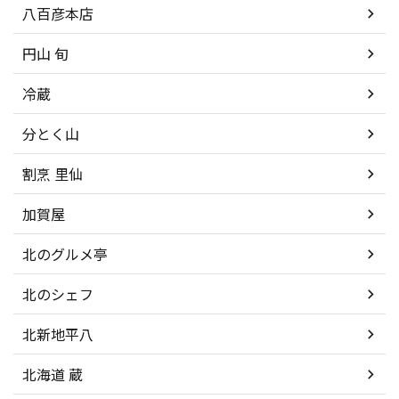
八百彦本店
円山 旬
冷蔵
分とく山
割烹 里仙
加賀屋
北のグルメ亭
北のシェフ
北新地平八
北海道 蔵