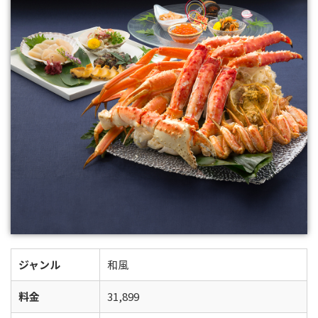
ジャンル
和風
料金
31,899