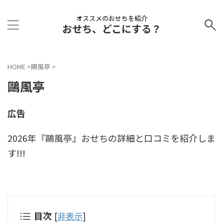
オススメのおせちを紹介
おせち、どこにする？
HOME
>
鷗風亭
>
鷗風亭
広告
2026年『鷗風亭』おせちの詳細と口コミを紹介しま
す!!!
目次
[
非表示
]