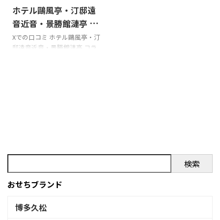
ミ あけおめこ今年のおせちは
pic.twitter.com/mtRb3Ndxdr
ホテル鷗風亭・汀邸遠
鷗風亭鞆の歴史あるホテルで
— とま (@Osyanti_tomanti)
はあるけど味濃すぎて美味し
January 1, 2023 公式→広島県
音近音・景勝館漣亭 コ
くなかったわかなちみ
鞆の浦温泉の旅館に宿泊｜ホ
ラボ三段重おせちの口
Xでの口コミ ホテル鷗風亭・汀
pic.twitter.com/mtRb3Ndxdr
テル鷗風亭【公式サイト】 食
邸遠音近音・景勝館漣亭 コラ
コミをまとめてみまし
— とま (@Osyanti_tomanti)
べログ→ホテル鴎風亭 （おう
ボ三段重おせちを購入の際の
た!!!
January 1, 2 ...
ふうてい） - 福山市その他/ホ
参考に是非どうぞ!!! 「ホテル鷗
テル ...
風亭・汀邸遠音近音・景勝館
漣亭 コラボ三段重おせち」のX
での口コミ あけおめこ今年の
おせちは鷗風亭鞆の歴史ある
ホテルではあるけど味濃すぎ
て美味しくなかったわかなち
み
pic.twitter.com/mtRb3Ndxdr
— とま (@Osyanti_tomanti)
検索
January 1, 2023 公式→広島県
鞆の浦温泉の旅館に宿泊｜ホ
おせちブランド
テル鷗風亭【公式サイト】 ...
博多久松