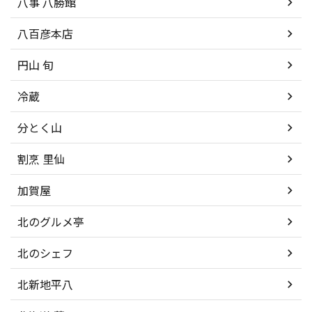
八事 八勝館
八百彦本店
円山 旬
冷蔵
分とく山
割烹 里仙
加賀屋
北のグルメ亭
北のシェフ
北新地平八