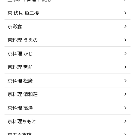
京 伏見 魚三楼
京彩宴
京料理 うえの
京料理 かじ
京料理 宮前
京料理 松廣
京料理 清和荘
京料理 高澤
京料理ちもと
京王百貨店