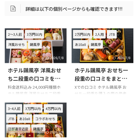
詳細は以下の個別ページからも確認できます!!!
2～3人前
3万円以内
2万円以内
2人用
JTB
洋風おせち
鷗風亭
あ10all
鷗風亭
2026/7/8
2026/7/8
ホテル鷗風亭 洋風おせ
ホテル鷗風亭 おせち一
ち二段重の口コミをま
段重の口コミをまとめ
とめてみました!!!
てみました!!!
料金送料込み 24,000円種類ホ
Xでの口コミ ホテル鷗風亭 お
テル鷗風亭 洋風おせち二段重
せち一段重を購入の際の参考
冷蔵 容量2段重2-3名様用全36
に是非どうぞ!!! ホテル鷗風亭
品目配送日2024年12月31日 X
おせち一段重のXでの口コミ あ
3~4人前
3万円以内
4万円以内
での口コミ ホテル鷗風亭 洋風
けおめこ今年のおせちは鷗風
JTB
あ10all
コラボおせち
おせち二段重を購入の際の参
亭鞆の歴史あるホテルではあ
考に是非どうぞ!!! ホテル鷗風亭
るけど味濃すぎて美味しくな
汀邸遠音近音
鷗風亭
洋風おせち二段重のXでの口コ
かったわかなちみ
2026/7/8