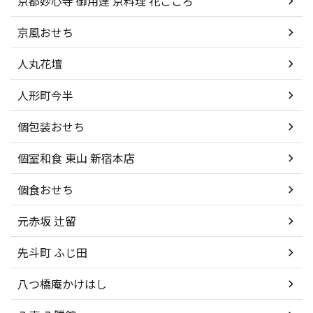
京都妙心寺 御用達 京料理 花ごころ
京風おせち
人丸花壇
人形町今半
個包装おせち
個室和食 東山 新宿本店
個食おせち
元赤坂 辻留
先斗町 ふじ田
八つ橋庵かけはし