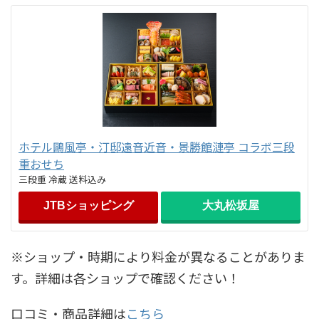
ホテル鷗風亭・汀邸遠音近音・景勝館漣亭 コラボ三段
重おせち
三段重 冷蔵 送料込み
JTBショッピング
大丸松坂屋
※ショップ・時期により料金が異なることがありま
す。詳細は各ショップで確認ください！
口コミ・商品詳細は
こちら