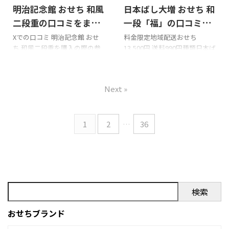
明治記念館 おせち 和風
日本ばし大増 おせち 和
和風三段重・4~5人前・冷蔵の
Taka_1/3 @Ap.Crew
悪い口コミ 千賀屋 天寿千 和風
(@3Takapisto) January 1, 2022
二段重の口コミをまと
一段「福」の口コミを
三段重・4~5人前・冷蔵の良い
色々食べてきたけど、ふきよせ
めてみました!!!
まとめてみました!!!
Xでの口コミ 明治記念館 おせ
料金限定地域配送おせち
口コミ 千賀屋 天寿千 和風三段
系クッキー缶で最も好きな明
ち 和風二段重を購入の際の参
13,500円 送料990円種類日本ば
重・4~5人前・冷蔵の味につい
治記念館の ...
考に是非どうぞ!!! 明治記念館
し大増 おせち 和一段「福」容
て 千賀屋 天寿千 和風三段重・
おせち 和風二段重のXでの口コ
量2人前配送日12/31 Xでの口コ
4~5人前・冷蔵の味に関する口
ミ 新年明けましておめでとう
ミ 日本ばし大増 おせち 和一段
コミはありません ...
Next »
ございます
☀
2022年もよ
「福」を購入の際の参考に是
ろしくお願いいたします。今年
非どうぞ!!! 日本ばし大増 おせ
は明治記念館のおせち。綺麗
ち 和一段「福」のXでの口コミ
でした。
秋田新幹線こまち号乗車前の
1
2
…
36
pic.twitter.com/llWZTi8Jkr—
上野駅でおすすめを尋ねた
Taka_1/3 @Ap.Crew
ら、「冬あかね」がおすすめ
(@3Takapisto) January 1, 2022
とのこと。茶飯に帆立煮やせ
先日無事結婚21周年を迎えて、
り漬、飾り人参などを彩りよ
明治記念館の金鶏の間でラン ...
く盛り付けた冬限定の二段重
ねの折詰。いかメンチや柚子
検索
入り蒲鉾、大増自慢の煮物な
どもバランスよく楽しめます。
おせちブランド
老舗「日本ばし大増」の伝統 ...