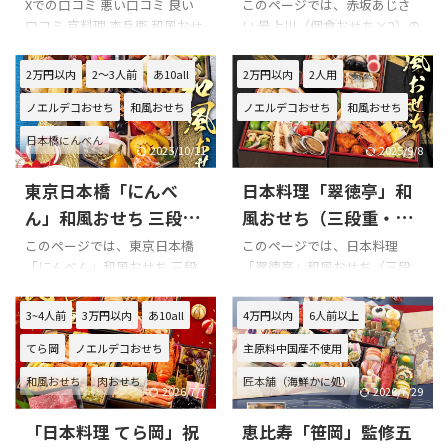
口コミをまとめてみま
コミをまとめてみまし
Xでの口コミ 悪い口コミ 良い
このページでは、赤坂あじさ
口コミ 京料理 杢兵衛 和風おせ
い 最上川（個食おせち×2）の
した!!! こぴ
た!!!
ち 二段（3~4人用）を購入の際
口コミを紹介します。 Xでの口
の参考に是非どうぞ!!! 「京料理
コミ 悪い口コミ 良い口コミ 赤
2万円以内
2～3人前
あ10all
2万円以内
2人用
杢兵衛」のXでの口コミ 杢兵衛
坂あじさい 最上川（個食おせ
ノエルデコおせち
和風おせち
ノエルデコおせち
和風おせち
のおせち(*´ω｀*)毎年恒例♫
ち×2）を購入の際の参考に是
pic.twitter.com/5PeGWJzAi5—
非どうぞ!!! 赤坂あじさい 最上
日本橋にんべん
ピロ兄 (@p_low_knee)
川（個食おせち×2）のXでの
2025/10/11
2025/9/8
January 1, 2022 今年も杢兵衛
口コミ 公式サイト→赤坂あじ
東京日本橋「にんべ
日本料理「翠徳亭」和
のおせち、いただきます(о
さい | 1995年から東京都赤坂で
´∀`о)
愛され続ける山形割烹 食べロ
ん」和風おせち 三段重
風おせち（三段重・2人
pic.twitter.com/jAHXBeQxE3—
グ→赤坂あじさい （アカサカ
の口コミをまとめてみ
前）の口コミをまとめ
このページでは、東京日本橋
このページでは、日本料理
ピロ兄 (@p_low_knee)
アジサイ）のご予約 - 赤坂/日
「にんべん」和風おせち 三段
「翠徳亭」和風おせち（三段
ました!!!
てみました!!!
January 1, 20 ...
本料理 | 食べログ インスタ
重の口コミを紹介します。 Xで
重・2人前）の口コミを紹介し
→Instagram 赤坂あじさい 最
の口コミ 悪い口コミ 良い口コ
ます。 Xでの口コミ 悪い口コミ
3~4人前
3万円以内
あ10all
4万円以内
6人前以上
上川（個食おせち×2）の悪い
ミ 東京日本橋「にんべん」和
良い口コミ 日本料理「翠徳
口コミ 赤坂あじさい 最上 ...
てら岡
ノエルデコおせち
主原料中国産不使用
風おせち 三段重を購入の際の
亭」和風おせち（三段重・2人
参考に是非どうぞ!!! 東京日本橋
前）を購入の際の参考に是非
和風おせち
肉おせち
匠本舗（海鮮かに処）
「にんべん」和風おせち 三段
どうぞ!!! 日本料理「翠徳亭」和
2026/7/7
2026/7/29
重のXでの口コミ 東京日本橋
風おせち（三段重・2人前）の
和風おせち
早割
「日本料理 てら岡」祝
恵比寿「笹岡」監修五
「にんべん」和風おせち 三段
Xでの口コミ 日本料理「翠徳