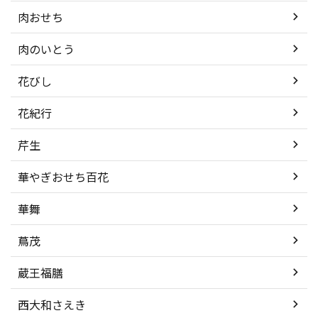
肉おせち
肉のいとう
花びし
花紀行
芹生
華やぎおせち百花
華舞
蔦茂
蔵王福膳
西大和さえき