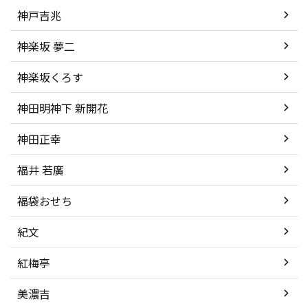
神戸吉兆
神楽坂 夢二
神楽坂くろす
神田明神下 新開花
神田正幸
福井 若廣
福袋おせち
紀文
紅梅亭
美濃吉