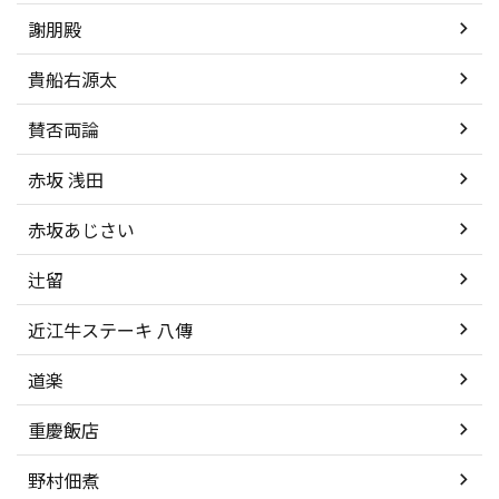
謝朋殿
貴船右源太
賛否両論
赤坂 浅田
赤坂あじさい
辻留
近江牛ステーキ 八傳
道楽
重慶飯店
野村佃煮