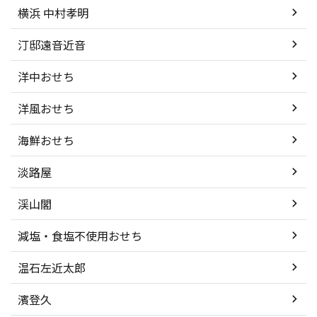
横浜 中村孝明
汀邸遠音近音
洋中おせち
洋風おせち
海鮮おせち
淡路屋
渓山閣
減塩・食塩不使用おせち
温石左近太郎
濱登久