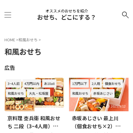
オススメのおせちを紹介
おせち、どこにする？
HOME
>
和風おせち
>
和風おせち
広告
3~4人前
4万円以内
あ10all
1万円以下
2人用
個食おせち
和風おせち
大丸・松坂屋
和風おせち
赤坂あじさい
2025/10/6
2025/9/12
京料理 杢兵衛 和風おせ
赤坂あじさい 最上川
ち 二段（3~4人用）の
（個食おせち×2）の口