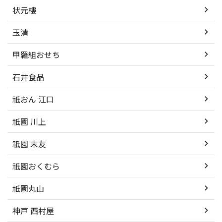
状元樓
玉清
甲羅組おせち
石井食品
祇おん 江口
祇園 川上
祇園 末友
祇園おくむら
祇園丸山
神戸 西村屋