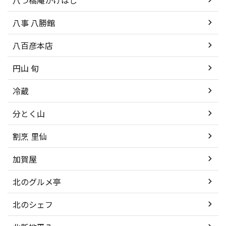
八事 八勝館
八百彦本店
円山 旬
冷蔵
分とく山
割烹 里仙
加賀屋
北のグルメ亭
北のシェフ