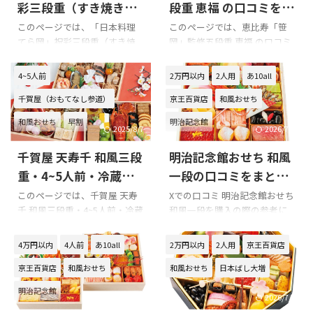
重の悪い口コミ 東京日本橋
亭」和風おせち（三段重・2人
彩三段重（すき焼き用
段重 恵福 の口コミをま
「にんべん」和風おせち 三段
前）の悪い口コミ 日本料理
セット付き）の口コミ
とめてみました!!!
このページでは、「日本料理
このページでは、恵比寿「笹
重の良い口コミ 東京日本橋
「翠徳亭」和風おせち（三段
てら岡」祝彩三段重（すき焼
岡」監修五段重 恵福 の口コミ
をまとめてみました!!!
「にんべん」和風おせち 三段
重・2人前）の良い口コミ 日本
き用セット付き）の口コミを
を紹介します。 恵比寿「笹
重の味について 東京日本橋
料理「翠徳亭」和風おせち
紹介します。 Xでの口コミ 「日
岡」監修五段重 恵福 を購入の
4~5人前
2万円以内
2人用
あ10all
「にんべん」和風おせち 三段
（三段重・2人前）の味につい
本料理 てら岡」祝彩三段重
際の参考に是非どうぞ!!! 恵比寿
重の味に関する口コミはあり
て 日本料理「翠徳亭」和風お
千賀屋（おもてなし参道）
京王百貨店
和風おせち
（すき焼き用セット付き）を
「笹岡」監修五段重 恵福 のX
ませんでした 東京日本橋「に
せち（三段重・2人前）の味に
購入の際の参考に是非どうぞ!!!
での口コミ 口コミのまとめ 恵
んべん ...
関する口コ ...
和風おせち
早割
明治記念館
「日本料理 てら岡」祝彩三段
比寿「笹岡」監修五段重 恵福
2025/8/7
2026/7/7
重（すき焼き用セット付き）
は2026年新登場なのでXには口
千賀屋 天寿千 和風三段
明治記念館おせち 和風
のXでの口コミ 「日本料理 て
コミはありません!!! 『匠本舗
ら岡」祝彩三段重（すき焼き
（海鮮かに処）』の他のおせ
重・4~5人前・冷蔵の
一段の口コミをまとめ
用セット付き）の総合評価 購
ちの口コミを参考にしてくだ
口コミをまとめてみま
てみました!!!
このページでは、千賀屋 天寿
Xでの口コミ 明治記念館おせち
入前には日本料理てら岡の他
さい。 以下は恵比寿「笹岡」
千 和風三段重・4~5人前・冷蔵
和風一段を購入の際の参考に
した!!!
のおせちの口コミ等をチェッ
監修五段重 恵福 商品内容で
の口コミを紹介します。 Xでの
是非どうぞ!!! 明治記念館おせち
クしてみてください!!! 以下は
す。
口コミ 悪い口コミ 良い口コミ
和風一段のXでの口コミ 新年明
4万円以内
4人前
あ10all
2万円以内
2人用
京王百貨店
「日本料理 てら岡」祝彩三段
千賀屋 天寿千 和風三段重・
けましておめでとうございま
重（すき焼き用セット付き）
京王百貨店
和風おせち
和風おせち
日本ばし大増
4~5人前・冷蔵を購入の際の参
す
☀
2022年もよろしくお
商品内容です。
考に是非どうぞ!!! 千賀屋 天寿
願いいたします。今年は明治記
明治記念館
千 和風三段重・4~5人前・冷蔵
念館のおせち。綺麗でした。
2026/7/7
2026/7/7
のXでの口コミ 千賀屋 天寿千
pic.twitter.com/llWZTi8Jkr—