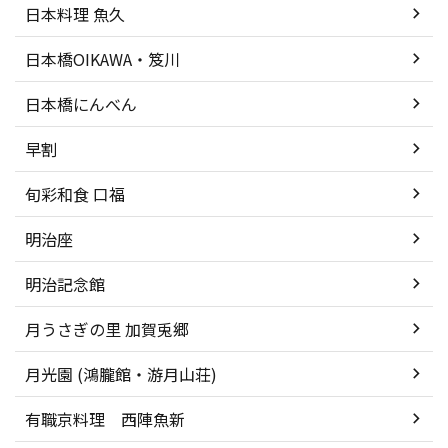
日本料理 魚久
日本橋OIKAWA・笈川
日本橋にんべん
早割
旬彩和食 口福
明治座
明治記念館
月うさぎの里 加賀兎郷
月光園 (鴻朧館・游月山荘)
有職京料理 西陣魚新