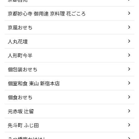
京都妙心寺 御用達 京料理 花ごころ
京風おせち
人丸花壇
人形町今半
個包装おせち
個室和食 東山 新宿本店
個食おせち
元赤坂 辻留
先斗町 ふじ田
八つ橋庵かけはし