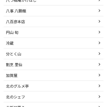
八事 八勝館
八百彦本店
円山 旬
冷蔵
分とく山
割烹 里仙
加賀屋
北のグルメ亭
北のシェフ