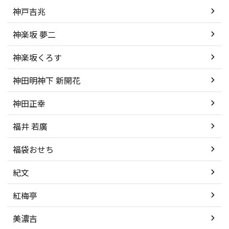
神戸吉兆
神楽坂 夢二
神楽坂くろす
神田明神下 新開花
神田正幸
福井 若廣
福袋おせち
紀文
紅梅亭
美濃吉