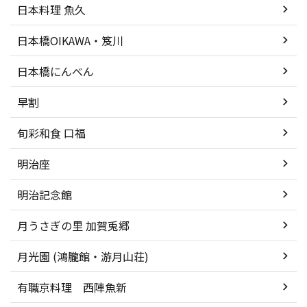
日本料理 魚久
日本橋OIKAWA・笈川
日本橋にんべん
早割
旬彩和食 口福
明治座
明治記念館
月うさぎの里 加賀兎郷
月光園 (鴻朧館・游月山荘)
有職京料理 西陣魚新