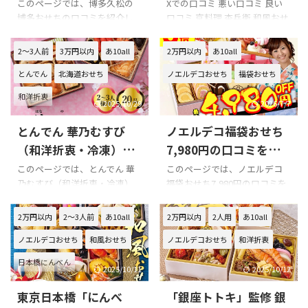
した!!!
口コミをまとめてみま
このページでは、博多久松の
Xでの口コミ 悪い口コミ 良い
博多おせちの口コミを紹介し
口コミ 京料理 杢兵衛 和風おせ
した!!! こぴ
ます。 『博多』購入の際の参
ち 二段（3~4人用）を購入の際
考に是非どうぞ!!! 博多久松おせ
の参考に是非どうぞ!!! 「京料理
2～3人前
3万円以内
あ10all
2万円以内
あ10all
ち 博多のXでの口コミ
杢兵衛」のXでの口コミ 杢兵衛
とんでん
北海道おせち
ノエルデコおせち
福袋おせち
https://twitter.com/Lisa_flavo
のおせち(*´ω｀*)毎年恒例♫
r/status/200653326707236456
pic.twitter.com/5PeGWJzAi5—
和洋折衷
6 今年も博多久松のおせち。美
ピロ兄 (@p_low_knee)
2025/10/29
2026/7/7
味しい
（袋から出してな
January 1, 2022 今年も杢兵衛
とんでん 華乃むすび
ノエルデコ福袋おせち
くてごめん）
のおせち、いただきます(о
pic.twitter.com/rP5ZAMhBRQ
´∀`о)
（和洋折衷・冷凍）の
7,980円の口コミをま
— メグッペ
pic.twitter.com/jAHXBeQxE3—
口コミをまとめてみま
とめてみました!!! こぴ
このページでは、とんでん 華
このページでは、ノエルデコ
(@megppendappe) January
ピロ兄 (@p_low_knee)
乃むすび（和洋折衷・冷凍）
福袋おせち7,980円の口コミを
した!!!
こぴ
1, 2025 謹賀新年& ...
January 1, 20 ...
の口コミを紹介します。 Xでの
紹介します。 Xでの口コミ ノエ
口コミ 悪い口コミ 良い口コミ
ルデコ福袋おせち7,980円を購
2万円以内
2～3人前
あ10all
2万円以内
2人用
あ10all
とんでん 華乃むすび（和洋折
入の際の参考に是非どうぞ!!! ノ
ノエルデコおせち
和風おせち
ノエルデコおせち
和洋折衷
衷・冷凍）を購入の際の参考
エルデコ福袋おせち7,980円の
に是非どうぞ!!! とんでん 華乃
Xでの口コミ 口コミのまとめ
日本橋にんべん
むすび（和洋折衷・冷凍）のX
購入前には、お正月に後悔し
2025/10/11
2025/10/12
での口コミ とんでん 華乃むす
ないために、必ずチェックす
東京日本橋「にんべ
「銀座トトキ」監修 銀
び（和洋折衷・冷凍）の悪い
るようにしましょう!!! 以下はノ