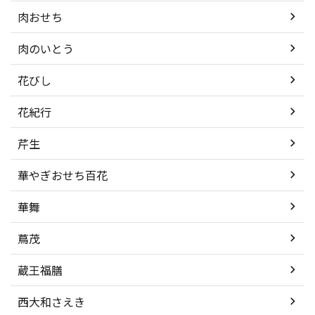
肉おせち
肉のいとう
花びし
花紀行
芹生
華やぎおせち百花
華舞
蔦茂
蔵王福膳
西大和さえき