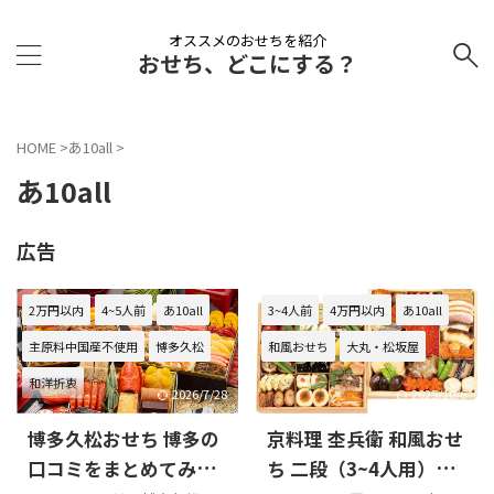
オススメのおせちを紹介
おせち、どこにする？
HOME
>
あ10all
>
あ10all
広告
2万円以内
4~5人前
あ10all
3~4人前
4万円以内
あ10all
主原料中国産不使用
博多久松
和風おせち
大丸・松坂屋
和洋折衷
2026/7/28
2025/10/6
博多久松おせち 博多の
京料理 杢兵衛 和風おせ
口コミをまとめてみま
ち 二段（3~4人用）の