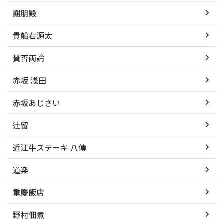
謝朋殿
貴船右源太
賛否両論
赤坂 浅田
赤坂あじさい
辻留
近江牛ステーキ 八傳
道楽
重慶飯店
野村佃煮