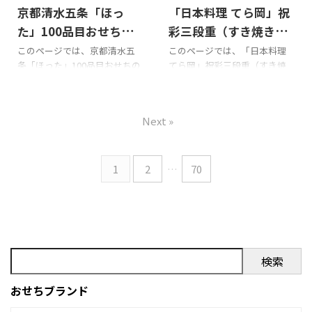
京都清水五条「ほっ
「日本料理 てら岡」祝
ト） のXでの口コミ ぎをんや
コミ 「日本料理 てら岡」祝彩
満文 迎春おせち（宮崎牛すき
三段重（蔵王牛 焼肉用セッ
た」100品目おせちの
彩三段重（すき焼き用
焼きセット） の悪い口コミ ぎ
ト）の総合評価 購入前には日
口コミをまとめてみま
セット付き）の口コミ
このページでは、京都清水五
このページでは、「日本料理
をんや満文 迎春おせち（宮崎
本料理てら岡の他のおせちの
条「ほった」100品目おせちの
てら岡」祝彩三段重（すき焼
した!!!
をまとめてみました!!!
牛すき焼きセット） の良い口
口コミ等をチェックしてみて
口コミを紹介します。 Xでの口
き用セット付き）の口コミを
コミ ぎをんや満文 迎春おせち
ください!!! 以下は「日本料理
コミ 京都清水五条「ほった」
紹介します。 Xでの口コミ 「日
（宮崎牛すき焼きセット） の
てら岡」祝彩三段重（蔵王牛
100品目おせちを購入の際の参
本料理 てら岡」祝彩三段重
総合評価 ぎをんや満文 迎春お
焼肉用セット） 商品内容で
Next »
考に是非どうぞ!!! 京都清水五条
（すき焼き用セット付き）を
せち（宮崎牛すき焼き ...
す。
「ほった」100品目おせちのX
購入の際の参考に是非どうぞ!!!
での口コミ 京都清水五条「ほ
「日本料理 てら岡」祝彩三段
った」100品目おせちの総合評
重（すき焼き用セット付き）
1
2
…
70
価 以下は京都清水五条「ほっ
のXでの口コミ 「日本料理 て
た」100品目おせち 商品内容で
ら岡」祝彩三段重（すき焼き
す。
用セット付き）の総合評価 購
入前には日本料理てら岡の他
のおせちの口コミ等をチェッ
クしてみてください!!! 以下は
検索
「日本料理 てら岡」祝彩三段
重（すき焼き用セット付き）
おせちブランド
商品内容です。