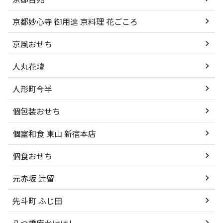
京都妙心寺 御用達 京料理 花ごころ
京風おせち
人丸花壇
人形町今半
個包装おせち
個室和食 東山 新宿本店
個食おせち
元赤坂 辻留
先斗町 ふじ田
八つ橋庵かけはし