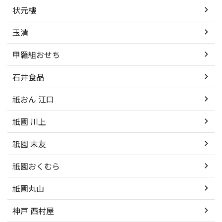
状元樓
玉清
甲羅組おせち
石井食品
祇おん 江口
祇園 川上
祇園 末友
祇園おくむら
祇園丸山
神戸 西村屋