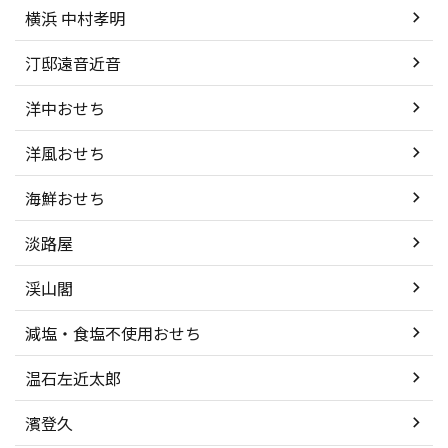
横浜 中村孝明
汀邸遠音近音
洋中おせち
洋風おせち
海鮮おせち
淡路屋
渓山閣
減塩・食塩不使用おせち
温石左近太郎
濱登久