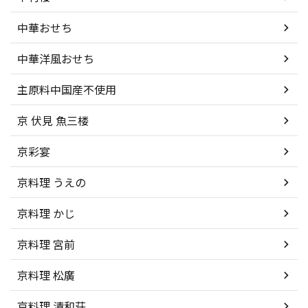
中華おせち
中華洋風おせち
主原料中国産不使用
京 伏見 魚三楼
京彩宴
京料理 うえの
京料理 かじ
京料理 宮前
京料理 松廣
京料理 清和荘