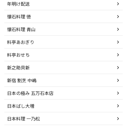
年明け配送
懐石料理 徳
懐石料理 青山
料亭あおぎり
料亭おせち
新之助貝新
新宿 割烹 中嶋
日本の極み 五万石本店
日本ばし大増
日本料理 一乃松