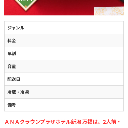
ジャンル
料金
早割
容量
配送日
冷蔵・冷凍
備考
ＡＮＡクラウンプラザホテル新潟 万福は、2人前・