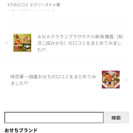
December 31, 2023 美濃吉の
い！！！
ち」の口コミをまとめ
Xでの口コミ エグリーズドゥ葉
おせちー！
pic.twitter.com/sf6VAEGqyD—
山庵 「洋風オードブルおせ
てみました!!!
pic.twitter.com/Ud77pgREzJ
たやこ (@LiiiEMooN) January
ち」を購入の際の参考に是非
— ぬーぃてさみ (@buket ...
1, 2023 がってん寿司の海鮮お
どうぞ!!! 「エグリーズドゥ葉山
せちが 届いた！24時間 ...
庵 「洋風オードブルおせ
ち」」のXでの口コミ 心から大
ＡＮＡクラウンプラザホテル新潟 鶴雲（和
好きで大切な友人であるガイ
洋二段おせち）の口コミをまとめてみまし
アックスかなちゃんの結婚式
た!!!
@エグリーズドゥ葉山庵。最後
エンドロールで川口にだけ特
別なメッセージをくれてひと
り大号泣
本当にありがと
味百華 一段重おせちの口コミをまとめてみ
う！！！かなちゃん！！綺麗
ました!!!
可愛い優しい最高。結婚式の
翌日も会おうとしてくれる変
な人
末永くお幸せに
p
...
検索
おせちブランド