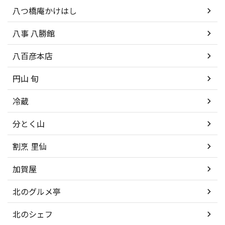
八つ橋庵かけはし
八事 八勝館
八百彦本店
円山 旬
冷蔵
分とく山
割烹 里仙
加賀屋
北のグルメ亭
北のシェフ