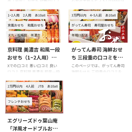
亭「岩元」 おせち 冠寿の口コ
石左近太郎＆ビストロYAMADA
めてみました!!!
ミを紹介します。 京都祇園料
和洋コラボおせち 二段重 容量
亭「岩元」 おせち 冠寿を購入
2段重2名様用全40品目配送日
1~2人用
2人用
あ10all
3万円以内
4~5人前
あ10all
の際の参考に是非どうぞ!!! 京都
2024年12月30日(月) Xでの口コ
祇園料亭「岩元」 おせち 冠寿
ミ 温石左近太郎＆ビストロ
京風おせち
和風おせち
がってん寿司
寿司屋おせち
のXでの口コミ 口コミのまとめ
YAMADA 和洋コラボおせちを
大丸・松坂屋
美濃吉
年明け配送
京都祇園料亭「岩元」 おせち
購入の際の参考に是非どうぞ!!!
2025/9/21
2026/7/14
冠寿の口コミの口コミの数は
温石左近太郎＆ビストロ
京料理 美濃吉 和風一段
がってん寿司 海鮮おせ
少ないです。 ですので、冠寿
YAMADA 和洋コラボおせちのX
はもちろんのこと、岩元の他の
での口コミ #初めてのおせち#
おせち（1~2人用）の
ち 三段重の口コミをま
おせちの口コミも是非参考に
温石左近太郎&ビストロ
口コミをまとめてみま
とめてみました!!!
Xでの口コミ 悪い口コミ 良い
このページでは、がってん寿司
してみてくださいね。 以下は
YAMADA
口コミ 京料理 美濃吉 和風一段
海鮮おせち 三段重の口コミを
した!!!
京都祇園料亭「岩元」 おせち
pic.twitter.com/LGb6c7w1XM
おせち（1~2人用）を購入の際
紹介します。 Xでの口コミ がっ
冠寿 商品内容です。
— kuunyan (@etk_6m)
の参考に是非どうぞ!!! 京料理
てん寿司 海鮮おせち 三段重を
2万円以内
4人前
JTB
あ10all
January ...
美濃吉のXでの口コミ 2024年は
購入の際の参考に是非どうぞ!!!
おせち料理。私は美濃吉のお
がってん寿司 海鮮おせち 三段
フレンチおせち
せち料理です。風呂敷に包まれ
重のXでの口コミ がってん寿司
て良いですね。１人用でも豪
信者わたし、母にがってん寿司
2026/7/11
華です。
のおせちを買ってもらった。め
エグリーズドゥ葉山庵
pic.twitter.com/deFEVk2HV6—
ちゃくちゃ美味しいし、すご
Masa_T (@Masa_T614)
いぎっしり詰まっててすご
「洋風オードブルおせ