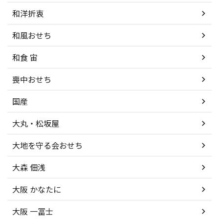
和洋折衷
和風おせち
和食 宙
喪中おせち
国産
大丸・松坂屋
大地を守る会おせち
大森 佃浅
大阪 かなたに
大阪 一冨士