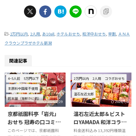
-
2万円以内
,
2人用
,
あ10all
,
ホテルおせち
,
和洋中おせち
,
早割
,
ＡＮＡ
クラウンプラザホテル新潟
関連記事
4~5人前
5万円以下
2万円以内
2人用
コラボおせち
主原料中国産不使用
温石左近太郎
匠本舗（海鮮かに処）
2026/7/29
2026/7/8
合成保存料・合成着色料不使用
京都祇園料亭「岩元」
温石左近太郎＆ビスト
岩元
早割
おせち 冠寿の口コミを
ロYAMADA 和洋コラボ
まとめてみました!!!
おせちの口コミをまと
このページでは、京都祇園料
料金送料込み 13,392円種類温