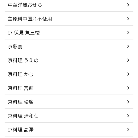
中華洋風おせち
主原料中国産不使用
京 伏見 魚三楼
京彩宴
京料理 うえの
京料理 かじ
京料理 宮前
京料理 松廣
京料理 清和荘
京料理 高澤