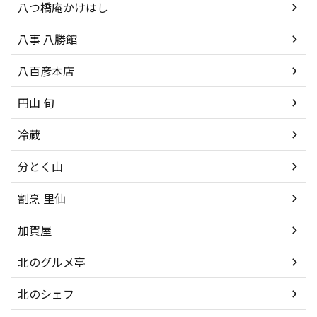
八つ橋庵かけはし
八事 八勝館
八百彦本店
円山 旬
冷蔵
分とく山
割烹 里仙
加賀屋
北のグルメ亭
北のシェフ