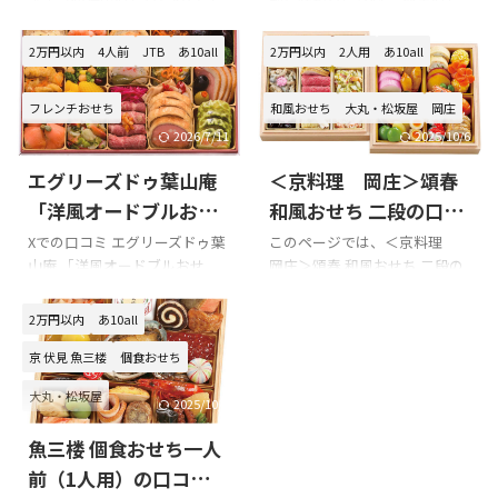
ました!!!
ミを紹介します。 Xでの口コミ
ち容量「通常タイプ」 3~4人
東京正直屋 宝生（和洋中おせ
前・冷蔵配送日12月31日 この
2万円以内
4人前
JTB
あ10all
2万円以内
2人用
あ10all
ち）を購入の際の参考に是非
ページでは、ちこり村 二段重
どうぞ!!! 東京正直屋 宝生（和
おせち「通常タイプ」の口コ
フレンチおせち
和風おせち
大丸・松坂屋
岡庄
洋中おせち）のXでの口コミ 口
ミを紹介します。 Xでの口コミ
コミのまとめ お正月に後悔し
ちこり村 二段重おせち「通常
2026/7/11
2025/10/6
ないためにも、購入前には楽
タイプ」を購入の際の参考に
エグリーズドゥ葉山庵
＜京料理 岡庄＞頌春
天等の口コミを必ずチェック
是非どうぞ!!! ちこり村おせちの
するようにしましょう!!! 以下は
Xでの口コミ そういやおせちは
「洋風オードブルおせ
和風おせち 二段の口コ
東京正直屋 宝生（和洋中おせ
食べ切りました！ちこり村の
ち」の口コミをまとめ
ミをまとめてみまし
Xでの口コミ エグリーズドゥ葉
このページでは、＜京料理
ち） 商品内容です。
おせち＋αです。相変わらずう
山庵 「洋風オードブルおせ
岡庄＞頌春 和風おせち 二段の
てみました!!!
た!!!
まうまでした
ち」を購入の際の参考に是非
口コミを紹介します。 Xでの口
pic.twitter.com/LKQRE3CkQ8
どうぞ!!! 「エグリーズドゥ葉山
コミ 悪い口コミ 良い口コミ ＜
2万円以内
あ10all
— ひまさま (@ohisama_y) Jan
庵 「洋風オードブルおせ
京料理 岡庄＞頌春 和風おせ
...
ち」」のXでの口コミ 心から大
ち 二段を購入の際の参考に是
京 伏見 魚三楼
個食おせち
好きで大切な友人であるガイ
非どうぞ!!! ＜京料理 岡庄＞頌
大丸・松坂屋
アックスかなちゃんの結婚式
春 和風おせち 二段のXでの口
2025/10/6
@エグリーズドゥ葉山庵。最後
コミ おせちとお屠蘇
家族で
魚三楼 個食おせち一人
エンドロールで川口にだけ特
お正月におせちをいただく
別なメッセージをくれてひと
幸せな時間です
おせちは京
前（1人用）の口コミを