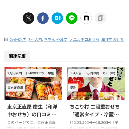
-
2万円以内
,
3~4人前
,
ぎをん や満文
,
ノエルデコおせち
,
和洋中おせち
関連記事
2万円以内
和洋中おせち
早割
3~4人前
3万円以内
ちこり村
東京正直屋
早割
2026/7/16
2026/7/11
東京正直屋 慶生（和洋
ちこり村 二段重おせち
中おせち）の口コミを
「通常タイプ・冷蔵」
まとめてみました!!!
の口コミをまとめてみ
このページでは、東京正直屋
料金23,500円→18,800円（早
宝生（和洋中おせち）の口コ
割）種類ちこり村 二段重おせ