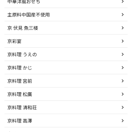
中華洋風おせち
主原料中国産不使用
京 伏見 魚三楼
京彩宴
京料理 うえの
京料理 かじ
京料理 宮前
京料理 松廣
京料理 清和荘
京料理 高澤