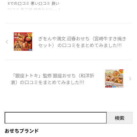
り大号泣
本当にありがと
料理の岡庄にしました
皆さ
まとめてみました!!!
Xでの口コミ 悪い口コミ 良い
う！！！かなちゃん！！綺麗
んの美味しそうなおせちを拝
口コミ 魚三楼 個食おせち一人
可愛い優しい最高。結婚式の
見してると来年はどこにしよ
前（1人用）を購入の際の参考
翌日も会おうとしてくれる変
うかな？なんて･･･気が早すぎ
に是非どうぞ!!! 「魚三楼」のX
な人
末永くお幸せに
p
ですね 笑#おうちごは ...
での口コミ 今年のおせちは、
...
京伏見 魚三楼。お酒は、大阪
ぎをんや満文 迎春おせち（宮崎牛すき焼き
交野 大門酒造 利休梅静香。頂
セット） の口コミをまとめてみました!!!
きます。
pic.twitter.com/9Licn7qzkc—
4:00take (@taketakebon)
December 31, 2019 家から初
日の出を拝んで改めて2021年
「銀座トトキ」監修 銀座おせち（和洋折
スタート
今年は個別おせち
衷）の口コミをまとめてみました!!!
にしました。私のはお店にお
じゃましたこともある〈京都:
魚三楼 ...
検索
おせちブランド