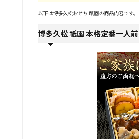
以下は博多久松おせち 祇園の商品内容です。
博多久松 祇園 本格定番一人前