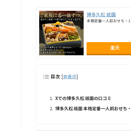
博多久松 祇園
本格定番一人前おせち・1
楽天
目次
[
非表示
]
Xでの博多久松 祇園の口コミ
博多久松 祇園 本格定番一人前おせち・