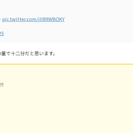
…
pic.twitter.com/jII89WBOKY
25
の量で十二分だと思います。
!