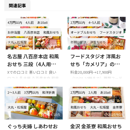
関連記事
4万円以内
4人前
あ10all
2万円以内
4~5人前
お弁当屋
八百彦本店
和風おせち
オードブルおせち
フードスタジオ
大丸・松坂屋
年明け配送
洋風おせち
2025/10/6
2026/7/16
名古屋 八百彦本店 和風
フードスタジオ 洋風お
おせち 三段（4人用）
せち「カメリア」の口
の口コミをまとめてみ
コミをまとめてみまし
Xでの口コミ 悪い口コミ 良い
料金20,000円→17,900円
口コミ 名古屋 八百彦本店 和風
（10/01 10時まで）種類フード
ました!!!
た!!!
おせち 三段（4人用）を購入の
スタジオ「カメリア」 洋風お
際の参考に是非どうぞ!!! 「八百
節 御節 オードブル セット容量
2～3人前
3万円以内
和洋折衷
2万円以内
2人用
あ10all
彦本店」のXでの口コミ µFMエ
4~5人前配送日12月28日～1月3
フエム鹿児島×南九州ファミ
日 このページでは、フードス
大丸・松坂屋
和風おせち
大丸・松坂屋
金茶寮
リーマート様より八百彦本店
タジオ 洋風おせち「カメリ
おせち三段重が当選しました
ア」の口コミを紹介します。 X
2024/10/5
2025/9/29
なんと27000円
ラ
での口コミ フードスタジオ 洋
ぐっち夫婦 しあわせお
金沢 金茶寮 和風おせち
ジオ番組での当選でした！豪
風おせち「カメリア」を購入