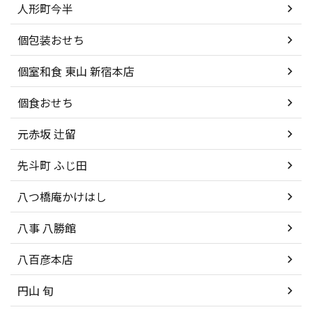
人形町今半
個包装おせち
個室和食 東山 新宿本店
個食おせち
元赤坂 辻留
先斗町 ふじ田
八つ橋庵かけはし
八事 八勝館
八百彦本店
円山 旬