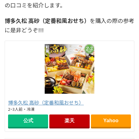
の口コミを紹介します。
博多久松 高砂（定番和風おせち）
を購入の際の参考
に是非どうぞ!!!
博多久松 高砂（定番和風おせち）
2~3人前・冷凍
公式
楽天
Yahoo