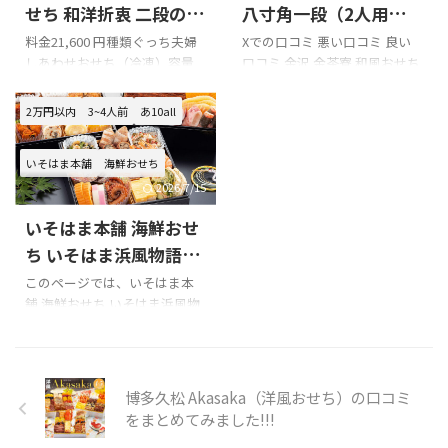
華なおせちが食べられて幸せ
の際の参考に是非どうぞ!!! フー
せち 和洋折衷 二段の口
八寸角一段（2人用）の
良い年になりそうです
•*
ドスタジオ 洋風おせち「カメ
コミをまとめてみまし
口コミをまとめてみま
料金21,600 円種類ぐっち夫婦
Xでの口コミ 悪い口コミ 良い
ありがとうございました
...
リア」のXでの口コミ 口コミの
しあわせおせち（冷凍）容量
口コミ 金沢 金茶寮 和風おせち
た!!!
した!!!
まとめ お正月に後悔しないた
和洋折衷 二段（２～３人用）
八寸角一段（2人用）を購入の
めにも、購入前には楽天等の
配送日１２月２９日（日）～
際の参考に是非どうぞ!!! 「金茶
2万円以内
3~4人前
あ10all
口コミを必ずチェックするよ
１２月３０日（月） このペー
寮」のXでの口コミ 今日は飲ん
うにしましょう!!! 以下はフー ...
ジでは、ぐっち夫婦 しあわせ
だくれの日。昨日一昨日お出
いそはま本舗
海鮮おせち
おせち 和洋折衷 二段の口コミ
かけハードだったので今年は
を紹介します。 Xでの口コミ 悪
金沢金茶寮さんのおせち。さ
2026/7/15
い口コミ 良い口コミ ぐっち夫
て、お昼から雑煮ジャーニーの
いそはま本舗 海鮮おせ
婦 しあわせおせち 和洋折衷 二
他大学ラグビー・箱根駅伝・
段を購入の際の参考に是非ど
高校サッカー京都橘戦＆高校
ち いそはま浜風物語
うぞ!!! ぐっち夫婦 しあわせお
サッカー神戸弘陵戦と地上波
（3~4人前）の口コミ
このページでは、いそはま本
せち 和洋折衷 二段のXでの口
ザッピングかしら？
舗 海鮮おせち いそはま浜風物
をまとめてみました!!!
コミ ぐっち夫婦関連の情報を
pic.twitter.com/7mTbVGtXYS
語（3~4人前）の口コミを紹介
以下に掲載します。 こんなア
— まーくん
＠北河内の片
します。 Xでの口コミ いそはま
レンジ方法知らなかった？！
隅から (@ko_0021 ...
本舗 海鮮おせち いそはま浜風
筑前煮とお餅が絶品おこわに
物語（3~4人前）を購入の際の
博多久松 Akasaka（洋風おせち）の口コミ
早変わり！！【 ...
参考に是非どうぞ!!! いそはま本
をまとめてみました!!!
舗 海鮮おせち いそはま浜風物