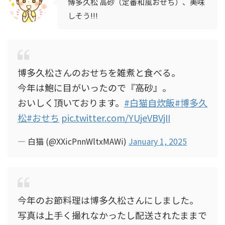
博多久松 高砂（定番和風おせち）、美味
しそう!!!
博多久松さんのおせちを雑煮と食べる。
今年は鮑に目がいったので『高砂』。
おいしく頂いております。
#白猫自炊飯
#博多久
松
#おせち
pic.twitter.com/YUjeVBVjII
— 白猫 (@XXicPnnWltxMAWi)
January 1, 2025
今年のお節料理は博多久松さんにしました｡
写真は上手く撮れなかったし配送されたままで