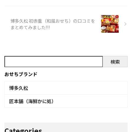
語（3~4人前）のXでの口コミ
口コミのまとめ お正月に後悔
しないためにも、購入前には
楽天等の口コミを必ずチェッ
博多久松 初赤重（和風おせち）の口コミを
クするようにしましょう!!! 以下
まとめてみました!!!
はいそはま本舗 海鮮おせち い
そはま浜風物語（3~4人前） 商
品内容です。
検索
おせちブランド
博多久松
匠本舗（海鮮かに処）
Categories