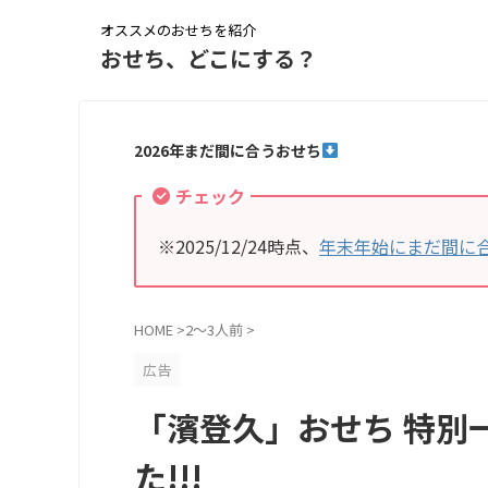
オススメのおせちを紹介
おせち、どこにする？
2026年まだ間に合うおせち
チェック
※2025/12/24時点、
年末年始にまだ間に
HOME
>
2～3人前
>
広告
「濱登久」おせち 特別
た!!!