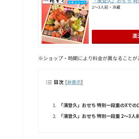
「濱登久」おせち 特
2～3人前・冷蔵
楽
※ショップ・時期により料金が異なることが
目次
[
非表示
]
「濱登久」おせち 特別一段重のXでの
「濱登久」おせち 特別一段重 2～3人前・