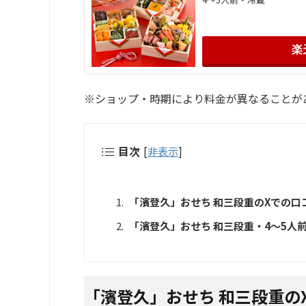
楽
※ショップ・時期により料金が異なることが
目次
[
非表示
]
「濱登久」おせち 和三段重のXでの口
「濱登久」おせち 和三段重・4～5人前・
「濱登久」おせち 和三段重の