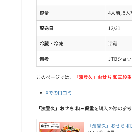
容量
4人前, 5人
配送日
12/31
冷蔵・冷凍
冷蔵
備考
JTBショ
このページでは、
「濱登久」おせち 和三段重
Xでの口コミ
「濱登久」おせち 和三段重
を購入の際の参考に
「濱登久」おせち 和
4～5人前・冷蔵