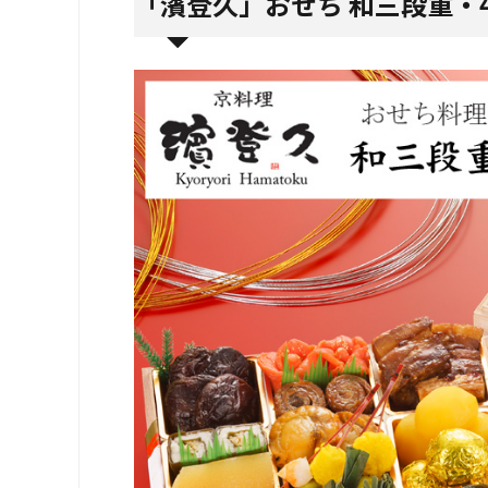
「濱登久」おせち 和三段重・4～