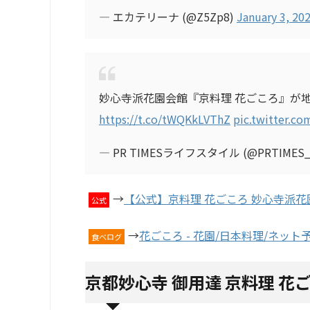
— エカテリーナ (@Z5Zp8)
January 3, 20
妙心寺派花園会館『京料理 花ごころ』が
https://t.co/tWQKkLVThZ
pic.twitter.c
— PR TIMESライフスタイル (@PRTIMES_
→
【公式】京料理 花ごころ 妙心寺派花
公式
→
花ごころ - 花園/日本料理/ネット予
食べログ
京都妙心寺 御用達 京料理 花