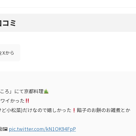
口コミ
をXから
ころ」にて京都料理
カワイかった
けど小松菜)だけなので嬉しかった
餡子のお餅のお雑煮とか
🖼
pic.twitter.com/kN1OK94FpP