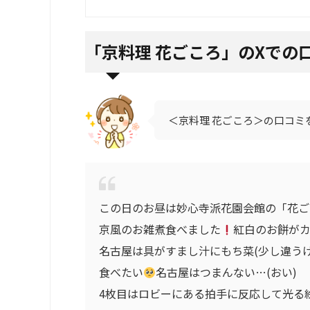
「
京料理 花ごころ」のXでの
＜京料理 花ごころ＞の口コミ
この日のお昼は妙心寺派花園会館の「花ご
京風のお雑煮食べました
紅白のお餅が
名古屋は具がすまし汁にもち菜(少し違う
食べたい
名古屋はつまんない…(おい)
4枚目はロビーにある拍手に反応して光る絵