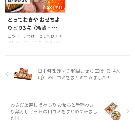
前）を購入の際の参考に是非
の口コミ ゴルフに最適な心地
どうぞ!!! 日本料理「翠徳亭」和
よい季節ですね
当館は千葉
2026/7/14
風おせち（三段重・2人前）の
県のゴルフ場からほど近く、
とっておきや おせちよ
Xでの口コミ 日本料理「翠徳
コンペの前泊や後泊にもオス
亭」和風おせち（三段重・2人
スメです。ゴルフの後には、当
りどり3点（冷蔵・個包
前）の悪い口コミ 日本料理
館のレストランでシェフ自慢
装）の口コミをまとめ
このページでは、とっておきや
「翠徳亭」和風おせち（三段
のメニューを楽しんでみてはい
おせちよりどり3点（冷蔵・個
てみました!!!
重・2人前）の良い口コミ 日本
かがでしょうか？ぜひハイア
包装）の口コミを紹介します。
料理「翠徳亭」和風おせち
ット リージェンシー 東京ベイ
Xでの口コミ とっておきや おせ
（三段重・2人前）の味につい
をゴルフ旅行の拠点としてご
ちよりどり3点（冷蔵・個包
て 日本料理「翠徳亭」和風お
利用ください。 pic.twitt ...
装）を購入の際の参考に是非
日本料理 鈴なり 和風おせち 三段（3~4人
せち（三段重・2人前）の味に
どうぞ!!! とっておきや おせち
用） の口コミをまとめてみました!!!
関する口コ ...
よりどり3点（冷蔵・個包装）
のXでの口コミ 口コミのまとめ
とっておきや おせちよりどり3
点（冷蔵・個包装）の口コミ
わさび葉寿し うめもり おせちと手鞠わさ
はありませんでした。 ぜひご
び葉寿しセット の口コミをまとめてみまし
自身で楽天の口コミを確認し
た!!!
てみてください!!! 以下はとって
おきや おせちよりどり3点（冷
蔵・個包装） 商品内容です。