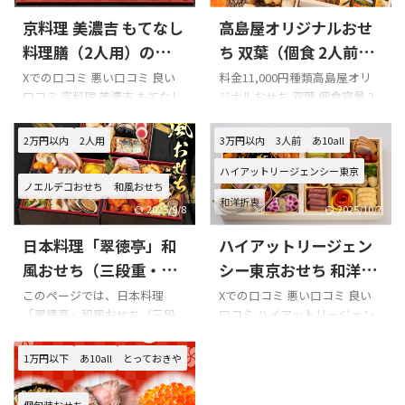
京料理 美濃吉 もてなし
高島屋オリジナルおせ
料理膳（2人用）の口コ
ち 双葉（個食 2人前）
ミをまとめてみまし
の口コミをまとめてみ
Xでの口コミ 悪い口コミ 良い
料金11,000円種類高島屋オリ
口コミ 京料理 美濃吉 もてなし
ジナルおせち 双葉 個食容量 2
た!!!
ました!!!
料理膳（2人用）を購入の際の
人前 冷凍 配送日12月30日 時間
参考に是非どうぞ!!! 京料理 美
指定不可 このページでは、高
2万円以内
2人用
3万円以内
3人前
あ10all
濃吉のXでの口コミ 実家にて、
島屋オリジナルおせち 双葉
おせちなう。美濃吉おせちは、
（個食 2人前）の口コミを紹介
ハイアットリージェンシー東京
ノエルデコおせち
和風おせち
毎年恒例。明日には、弟夫婦
します。 Xでの口コミ 高島屋オ
和洋折衷
が来て、食べ尽くすでしょう
リジナルおせち 双葉（個食 2
2025/9/8
2025/10/7
(^^)
人前）を購入の際の参考に是
日本料理「翠徳亭」和
ハイアットリージェン
pic.twitter.com/B78zjxwLnq—
非どうぞ!!! 高島屋個食おせちの
リエッター
Xでの口コミ 高島屋購入のおせ
風おせち（三段重・2人
シー東京おせち 和洋二
(@YMpFVWlAdUZlxSc) January
ちを食してみた
一人用なの
前）の口コミをまとめ
段重の口コミをまとめ
このページでは、日本料理
Xでの口コミ 悪い口コミ 良い
1, 2019 #たこさんの飯テロ#お
で完食しました
入れ物も凝
「翠徳亭」和風おせち（三段
口コミ ハイアットリージェン
てみました!!!
てみました!!!
うちごはん#料理好きな人と繋
ってますね
重・2人前）の口コミを紹介し
シー東京おせち 和洋二段重を
がりたい 美濃吉のおせちエビ
pic.twitter.com/wn1ZxV1DQ8&
ます。 Xでの口コミ 悪い口コミ
購入の際の参考に是非どうぞ!!!
1万円以下
あ10all
とっておきや
の千枚漬け巻き美濃吉さん、
mda ...
良い口コミ 日本料理「翠徳
「ハイアットリージェンシー
美味いっす& ...
亭」和風おせち（三段重・2人
東京おせち 和洋二段重」のXで
個包装おせち