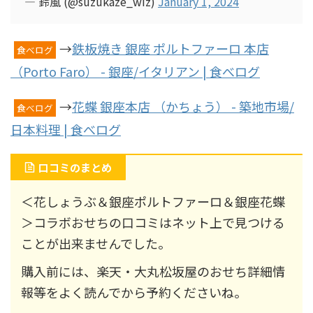
— 鈴風 (@suzukaze_wiz)
January 1, 2024
→
鉄板焼き 銀座 ポルトファーロ 本店
食べログ
（Porto Faro） - 銀座/イタリアン | 食べログ
→
花蝶 銀座本店 （かちょう） - 築地市場/
食べログ
日本料理 | 食べログ
口コミのまとめ
＜花しょうぶ＆銀座ポルトファーロ＆銀座花蝶
＞コラボおせちの口コミはネット上で見つける
ことが出来ませんでした。
購入前には、楽天・大丸松坂屋のおせち詳細情
報等をよく読んでから予約くださいね。