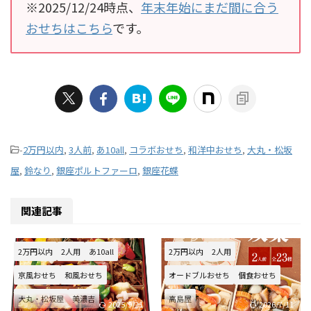
※2025/12/24時点、
年末年始にまだ間に合う
おせちはこちら
です。
-
2万円以内
,
3人前
,
あ10all
,
コラボおせち
,
和洋中おせち
,
大丸・松坂
屋
,
鈴なり
,
銀座ポルトファーロ
,
銀座花蝶
関連記事
2万円以内
2人用
あ10all
2万円以内
2人用
京風おせち
和風おせち
オードブルおせち
個食おせち
大丸・松坂屋
美濃吉
高島屋
2025/9/21
2026/7/11