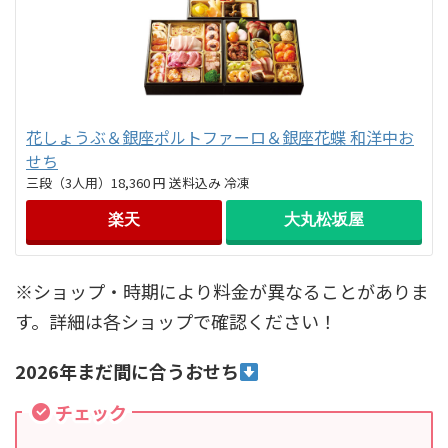
花しょうぶ＆銀座ポルトファーロ＆銀座花蝶 和洋中お
せち
三段（3人用）18,360 円 送料込み 冷凍
楽天
大丸松坂屋
※ショップ・時期により料金が異なることがありま
す。詳細は各ショップで確認ください！
2026年まだ間に合うおせち
チェック