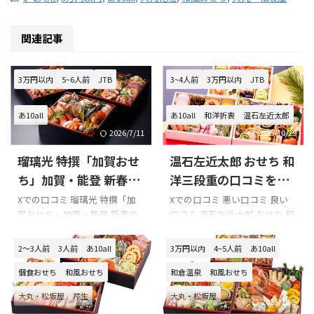
関連記事
3万円以内
5~6人前
JTB
3~4人前
3万円以内
JTB
あ10all
あ10all
和洋折衷
温石左近太郎
2026/7/11
2025/10/29
瑠璃光 特撰「加賀おせ
温石左近太郎 おせち 和
ち」加賀・能登 新春の
洋三段重の口コミをま
喜びの口コミをまとめ
とめてみました!!!
Xでの口コミ 瑠璃光 特撰「加
Xでの口コミ 悪い口コミ 良い
賀おせち」加賀・能登 新春の
口コミ 温石左近太郎 おせち 和
てみました!!!
喜びを購入の際の参考に是非
洋三段重を購入の際の参考に
どうぞ!!! 「瑠璃光 特撰「加賀
是非どうぞ!!! 「温石左近太郎
2～3人前
3人前
あ10all
3万円以内
4~5人前
あ10all
おせち」加賀・能登 新春の喜
おせち 和洋三段重」のXでの口
び」のXでの口コミ JRサイコロ
コミ 今年のおせち「京都木屋
個食おせち
和風おせち
和倉温泉
和風おせち
切符で山代温泉【瑠璃光】さ
町 温石 左近太郎 和洋三段重」
大丸・松坂屋
芹生
大丸・松坂屋
んに行ってきた。温泉に入っ
#food #おせち料理
2026/7/11
2025/10/9