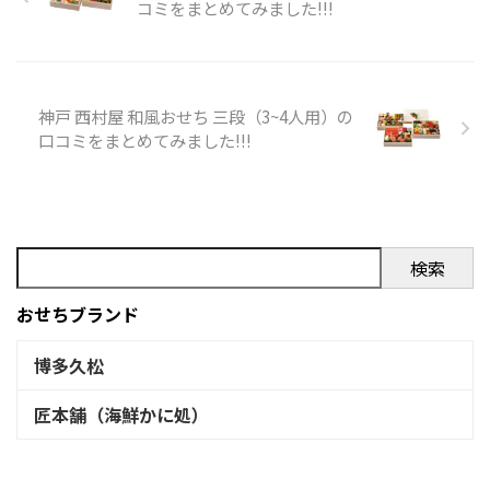
コミをまとめてみました!!!
を購入の際の参考に是非どう
ぞ!!! 婦人画報のおせち 一人前
和一段のXでの口コミ 口コミの
まとめ お正月に後悔しないた
めにも、購入前には楽天等の
神戸 西村屋 和風おせち 三段（3~4人用）の
口コミを必ずチェックするよ
口コミをまとめてみました!!!
うにしましょう!!! 以下は婦人画
報のおせち 一人前和一段 商品
内容です。
検索
おせちブランド
博多久松
匠本舗（海鮮かに処）