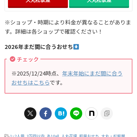
大丸松坂屋
大丸松坂屋
※ショップ・時期により料金が異なることがありま
す。詳細は各ショップで確認ください！
2026年まだ間に合うおせち
チェック
※2025/12/24時点、
年末年始にまだ間に合う
おせちはこちら
です。
-
1~2人用
,
3万円以内
,
あ10all
,
人丸花壇
,
和風おせち
,
大丸・松坂屋