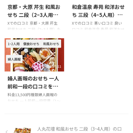
て、足湯で遊んで、料理を堪能
https://t.co/9tbMXThSGM
京都・大原 芹生 和風お
和倉温泉 寿苑 和洋おせ
して。お寿司が美味しかった
https://t.co/LMI39mqinu
です、鮪の赤身だと思うんです
https://t.co/AcmW3kBouW
せち 二段（2~3人用）
ち 三段（4~5人用）の
けど美味しかったです。今まで
pic.twitter.com/H4d8hg1CY3
の口コミをまとめてみ
口コミをまとめてみま
Xでの口コミ 京都・大原 芹生
Xでの口コミ 悪い口コミ 良い
の赤身がパサパサのお肌の鮪だ
—  arty ⁸₂₂
&# ...
和風おせち 二段（2~3人用）を
口コミ 和倉温泉 寿苑 和洋おせ
ました!!!
した!!!
としたら、今回食べた鮪は化
購入の際の参考に是非どうぞ!!!
ち 三段（4~5人用）を購入の際
粧水、乳液ドバドバのしっと
「大原 芹生」のXでの口コミ
の参考に是非どうぞ!!! 「金茶
1~2人用
個食おせち
和風おせち
り鮪でした！って伝わります？
今年のおせち。京都大原の芹
寮」のXでの口コミ 喪中だけど
pic.twitter.com/PVEvEw9wK5&
生のやつらしいなかなか美味
おせちは食べました
今まで
mda ...
婦人画報
しい#おせち#京都#芹生#美味
おせちは家で作るか、料理人
しい#もう食べてる#ハイボー
の親戚に頼むかだったんですけ
2026/7/11
ルのつまみ#ローストビーフも
ど、今年は人生で初めて業者に
婦人画報のおせち 一人
あるよ
頼んだんですよ。福岡の以外の
pic.twitter.com/i0NXxgqoDa—
おせちって初めて食べましたわ
前和一段の口コミをま
ゆんける
(@yomo3yomo3)
ー（能登 和倉温泉＜寿苑＞
とめてみました!!!
料金13,500円種類婦人画報の
December 31, 2023 今年は自
和洋おせち三段重）美味しか
おせち 一人前和一段容量（1～
分的には冒険の楽天のおせち
った！
2人前） 冷凍 配送日12月30日
福袋(12345円)を買って ...
pic.twitter.com/35KyGEB4NO
このページでは、婦人画報の
— 堀井甚五郎 (@Nekoch ...
おせち 一人前和一段の口コミ
を紹介します。 Xでの口コミ 婦
人丸花壇 和風おせち 二段（3~4人用）の口
人画報のおせち 一人前和一段