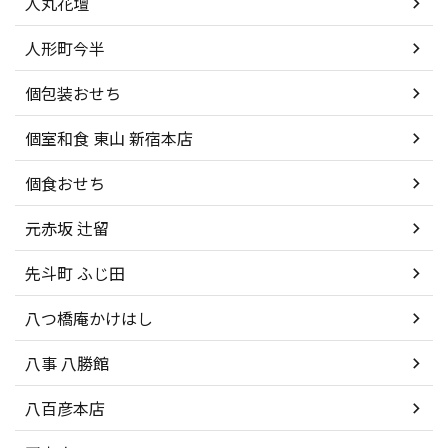
人丸花壇
人形町今半
個包装おせち
個室和食 東山 新宿本店
個食おせち
元赤坂 辻留
先斗町 ふじ田
八つ橋庵かけはし
八事 八勝館
八百彦本店