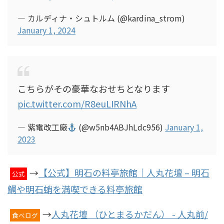
— カルディナ・シュトルム (@kardina_strom)
January 1, 2024
こちらがその豪華なおせちとなります
pic.twitter.com/R8euLIRNhA
— 紫電改工廠
(@w5nb4ABJhLdc956)
January 1,
2023
→
【公式】明石の料亭旅館｜人丸花壇 – 明石
公式
鯛や明石蛸を満喫できる料亭旅館
→
人丸花壇 （ひとまるかだん） - 人丸前/
食べログ