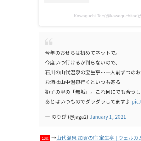
Kawaguchi Tae(@kawaguchi
今年のおせちは初めてネットで。
今度いつ行けるか判らないので、
石川の山代温泉の宝生亭…一人前ずつのお
お酒は山中温泉行くといつも寄る
獅子の里の「無垢」。これ何にでも合うし
あとはいつものでダラダラしてます♪
pic
— のりぴ (@jaga2)
January 1, 2021
→
山代温泉 加賀の宿 宝生亭 | ウェル
公式