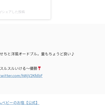
tae)がシェアした投稿
せちと洋風オードブル。量もちょうど良い♪
スルスルいける〜優勝
.twitter.com/hWjV2KfdbF
カムベビーのお宿【公式】