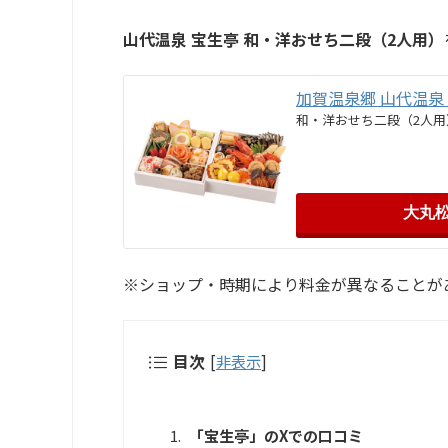
山代温泉 宝生亭 和・洋おせち二段（2人用）
加賀温泉郷 山代温泉
和・洋おせち二段（2人用
大丸
※ショップ・時期により料金が異なることが
目次
[
非表示
]
「宝生亭」のXでの口コミ