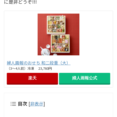
に是非どうぞ!!!
婦人画報のおせち 和二段重（大）
（3～4人前）冷凍 23,760円
楽天
婦人画報公式
目次
[
非表示
]