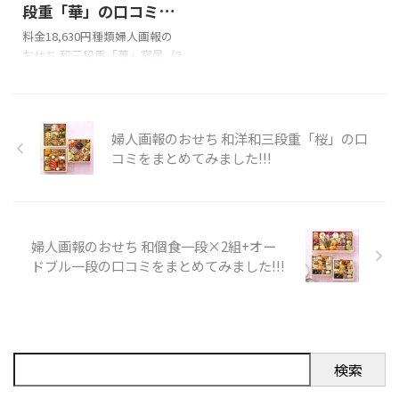
島屋おせちのXでの口コミ 高島
です、鮪の赤身だと思うんです
段重「華」の口コミを
屋のおせち！！！！！カタロ
けど美味しかったです。今まで
まとめてみました!!!
料金18,630円種類婦人画報の
グどおり！！よかった！！あ
の赤身がパサパサのお肌の鮪だ
おせち 和三段重「華」容量（2
けましておめでとうございま
としたら、今回食べた鮪は化
～3人前） 冷凍 配送日12月30
す！！
粧水、乳液ドバドバのしっと
日 このページでは、婦人画報
pic.twitter.com/U2CMMT68DH
り鮪でした！って伝わります？
のおせち 和三段重「華」の口
— はやかわのおじさん
pic.twitter.com/PVEvEw9wK5&
コミを紹介します。 Xでの口コ
婦人画報のおせち 和洋和三段重「桜」の口
(@Hayak ...
mda ...
ミ 悪い口コミ 良い口コミ 婦人
コミをまとめてみました!!!
画報のおせち 和三段重「華」
を購入の際の参考に是非どう
ぞ!!! 婦人画報のおせち 和三段
重「華」のXでの口コミ おせち
は今年も婦人画報のおせちに
婦人画報のおせち 和個食一段×2組+オー
しました。美しくて味も良
ドブル一段の口コミをまとめてみました!!!
い。そしてそんなに高くない
のがありがたい。
pic.twitter.com/BLNTrdKK7L—
みたらし (@m ...
検索