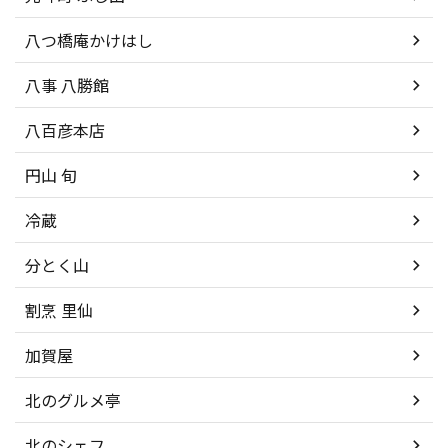
八つ橋庵かけはし
八事 八勝館
八百彦本店
円山 旬
冷蔵
分とく山
割烹 里仙
加賀屋
北のグルメ亭
北のシェフ