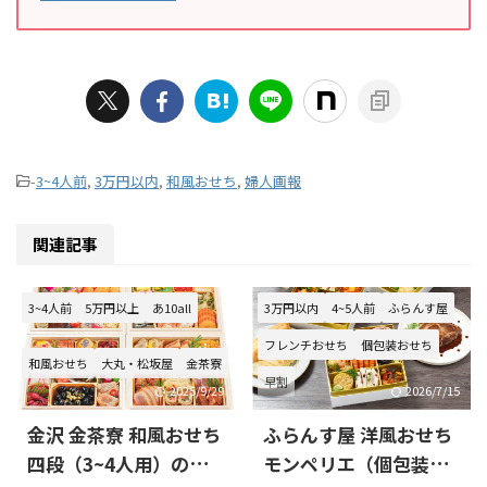
-
3~4人前
,
3万円以内
,
和風おせち
,
婦人画報
関連記事
3~4人前
5万円以上
あ10all
3万円以内
4~5人前
ふらんす屋
フレンチおせち
個包装おせち
和風おせち
大丸・松坂屋
金茶寮
早割
2025/9/29
2026/7/15
金沢 金茶寮 和風おせち
ふらんす屋 洋風おせち
四段（3~4人用）の口
モンペリエ（個包装・4