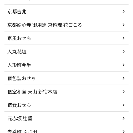
京都吉兆
京都妙心寺 御用達 京料理 花ごころ
京風おせち
人丸花壇
人形町今半
個包装おせち
個室和食 東山 新宿本店
個食おせち
元赤坂 辻留
先斗町 ふじ田