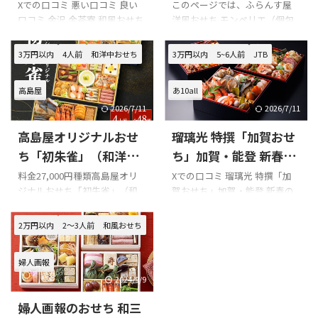
コミをまとめてみまし
～5人前）の口コミをま
Xでの口コミ 悪い口コミ 良い
このページでは、ふらんす屋
口コミ 金沢 金茶寮 和風おせち
洋風おせち モンペリエ（個包
た!!!
とめてみました!!!
四段（3~4人用）を購入の際の
装・4～5人前）の口コミを紹
参考に是非どうぞ!!! 「金茶寮」
介します。 Xでの口コミ ふらん
3万円以内
4人前
和洋中おせち
3万円以内
5~6人前
JTB
のXでの口コミ あけましておめ
す屋 洋風おせち モンペリエ
でとうございます。今年も金沢
（個包装・4～5人前）を購入
高島屋
あ10all
の金茶寮のおせちを頂きまし
の際の参考に是非どうぞ!!! ふら
た。豪華四段重、迫力ありま
んす屋 洋風おせち モンペリエ
2026/7/11
2026/7/11
すね〜。どれ食べてもとっても
（個包装・4～5人前）のXでの
高島屋オリジナルおせ
瑠璃光 特撰「加賀おせ
美味しい。
口コミ 口コミのまとめ お正月
pic.twitter.com/mPo2EbR3zw
に後悔しないためにも、購入
ち「初朱雀」（和洋
ち」加賀・能登 新春の
— nashi_2 (@nashi_2) January
前には楽天等の口コミを必ず
中）の口コミをまとめ
喜びの口コミをまとめ
料金27,000円種類高島屋オリ
Xでの口コミ 瑠璃光 特撰「加
1, 2023 金茶寮のおせち料理
チェックするようにしましょ
ジナルおせち「初朱雀」（和
賀おせち」加賀・能登 新春の
てみました!!!
てみました!!!
(*^_^*)
う!!! 以下はふらんす屋 洋風お
洋中）容量4人前 冷凍 配送日
喜びを購入の際の参考に是非
pic.twitter.com/N274sHEl&md
せち モンペリエ（個包装・4～
12月30日 時間指定不可 このペ
どうぞ!!! 「瑠璃光 特撰「加賀
2万円以内
2～3人前
和風おせち
ash ...
5人前） 商品内容です。
ージでは、高島屋オリジナル
おせち」加賀・能登 新春の喜
おせち「初朱雀」（和洋中）
び」のXでの口コミ JRサイコロ
婦人画報
の口コミを紹介します。 Xでの
切符で山代温泉【瑠璃光】さ
口コミ 高島屋オリジナルおせ
んに行ってきた。温泉に入っ
2024/9/9
ち「初朱雀」（和洋中）を購
て、足湯で遊んで、料理を堪能
婦人画報のおせち 和三
入の際の参考に是非どうぞ!!! 高
して。お寿司が美味しかった