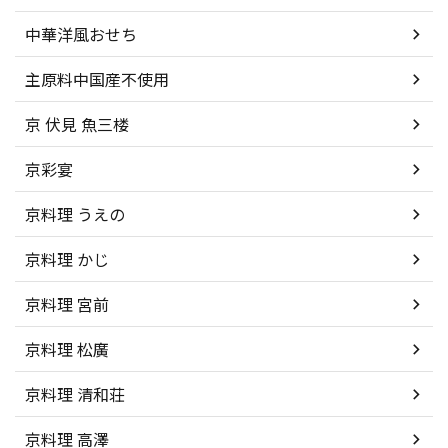
中華洋風おせち
主原料中国産不使用
京 伏見 魚三楼
京彩宴
京料理 うえの
京料理 かじ
京料理 宮前
京料理 松廣
京料理 清和荘
京料理 高澤