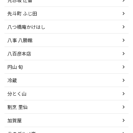
元赤坂 辻留
先斗町 ふじ田
八つ橋庵かけはし
八事 八勝館
八百彦本店
円山 旬
冷蔵
分とく山
割烹 里仙
加賀屋