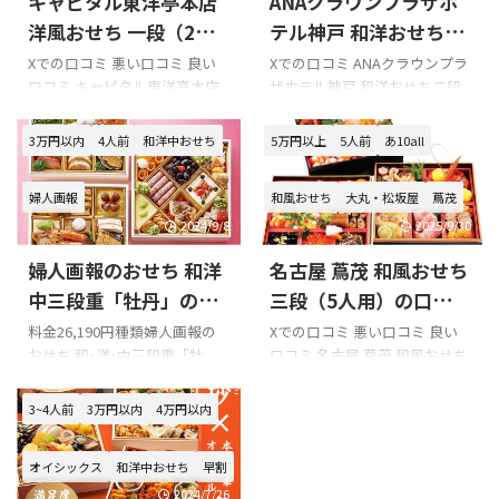
キャピタル東洋亭本店
ANAクラウンプラザホ
洋風おせち 一段（2人
テル神戸 和洋おせち二
用）の口コミをまとめ
段重（冷蔵）の口コミ
Xでの口コミ 悪い口コミ 良い
Xでの口コミ ANAクラウンプラ
口コミ キャピタル東洋亭本店
ザホテル神戸 和洋おせち二段
てみました!!!
をまとめてみました!!!
洋風おせち 一段（2人用）を購
重（冷蔵）を購入の際の参考
入の際の参考に是非どうぞ!!!
に是非どうぞ!!! 「ANAクラウン
3万円以内
4人前
和洋中おせち
5万円以上
5人前
あ10all
「キャピタル東洋亭本店 洋風
プラザホテル神戸 和洋おせち
おせち 一段（2人用）」のXで
二段重（冷蔵）」のXでの口コ
婦人画報
和風おせち
大丸・松坂屋
蔦茂
の口コミ 我が家の自家製おせ
ミ <1/1~3>ANAクラウンプラザ
ちそしてキャピタル東洋亭の
ホテル神戸『新春バイキン
2024/9/8
2025/9/30
和洋二段今年は贅沢なおせち
グ』和洋中おせちなど趣向を
婦人画報のおせち 和洋
名古屋 蔦茂 和風おせち
になりました ♪それと筑前
凝らした料理にステージイベ
煮、鶏出汁のお雑煮#お節 #キ
ント 神戸市中央区
中三段重「牡丹」の口
三段（5人用）の口コミ
ャピタル東洋亭
https://t.co/JKoOOJVV6B
コミをまとめてみまし
をまとめてみました!!!
料金26,190円種類婦人画報の
Xでの口コミ 悪い口コミ 良い
pic.twitter.com/8cK9Q0EyTT—
pic.twitter.com/ygbknUaXtY—
おせち 和･洋･中三段重「牡
口コミ 名古屋 蔦茂 和風おせち
た!!!
tatsuro~ (@konchi_t) January
Kiss PRESS（キッスプレス）
丹」容量（4人前）冷凍配送日
三段（5人用）を購入の際の参
1, 2022 昨年に続きキャピタル
(@KissPRESS) Dec ...
12月30日 このページでは、婦
考に是非どうぞ!!! 「名古屋 蔦
3~4人前
3万円以内
4万円以内
東洋亭の洋風おせ ...
人画報のおせち 和洋中三段重
茂 和風おせち 三段（5人
「牡丹」の口コミを紹介しま
用）」のXでの口コミ おせち料
オイシックス
和洋中おせち
早割
す。 Xでの口コミ 悪い口コミ
理は栄のとっても美味しい料
良い口コミ 婦人画報のおせち
亭、蔦茂（つたも）さんのお
2024/7/26