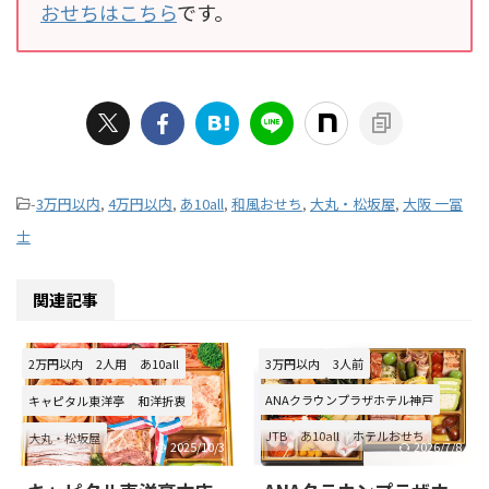
おせちはこちら
です。
-
3万円以内
,
4万円以内
,
あ10all
,
和風おせち
,
大丸・松坂屋
,
大阪 一冨
士
関連記事
2万円以内
2人用
あ10all
3万円以内
3人前
ANAクラウンプラザホテル神戸
キャピタル東洋亭
和洋折衷
JTB
あ10all
ホテルおせち
大丸・松坂屋
2025/10/3
2026/7/8
和洋折衷