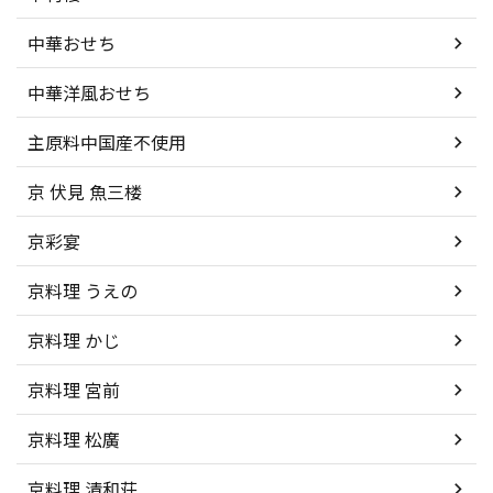
中華おせち
中華洋風おせち
主原料中国産不使用
京 伏見 魚三楼
京彩宴
京料理 うえの
京料理 かじ
京料理 宮前
京料理 松廣
京料理 清和荘