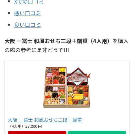
Xでの口コミ
悪い口コミ
良い口コミ
大阪 一冨士 和風おせち三段＋鯛重（4人用）
を購入
の際の参考に是非どうぞ!!!
大阪 一冨士 和風おせち三段＋鯛重
（4人用）27,000 円