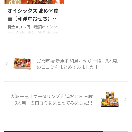
和洋中三段重「牡丹」を購入
せちを頼んでみました！！お箸
オイシックス 高砂×慶
の際の参考に是非どうぞ!!! 婦人
が進みそう～♪#名古屋#2019
画報のおせちのXでの口コミ
年元旦#おせち料理#蔦茂
華（和洋中おせち）の
おせち料理（牡丹）
もつ鍋
pic.twitter.com/wgruulA25H—
口コミをまとめてみま
料金30,132円→種類オイシッ
高清水
誉国光今年の
ナゴヤ情報キャッチ（非公
クス 高砂×慶華（和洋中おせ
した!!!
おせちは #婦人画報。娘が好き
式） (@114nagoya) January 1,
ち）容量3~4人前・冷凍配送日
なので ...
2019 2023年12月21日(木)料亭
12/29~31から選べる Xでの口コ
蔦 ...
ミ 悪い口コミ 良い口コミ オイ
シックス 高砂×慶華（和洋中
黒門市場 新魚栄 和風おせち 一段（3人用）
おせち）を購入の際の参考に
の口コミをまとめてみました!!!
是非どうぞ!!! オイシックス 高
砂×慶華（和洋中おせち）お
せちのXでの口コミ オイシック
ス 高砂×慶華（和洋中おせ
ち）の悪い口コミ オイシック
大阪 一冨士ケータリング 和洋おせち 三段
ス 高砂×慶華（和洋中おせ
（3人用）の口コミをまとめてみました!!!
ち）の良い口コミ オイシック
ス 高砂×慶華（和洋中おせ
ち）の味について 目にも新し
く味も満足でした 斬新なメニ
ューで薄味で甘す ...