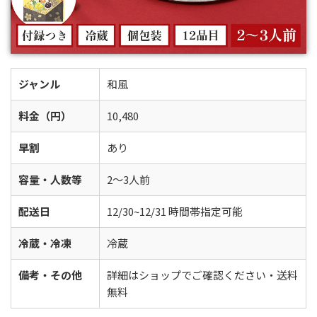
ジャンル
和風
料金（円）
10,480
早割
あり
容量・人数等
2〜3人前
配送日
12/30~12/31 時間帯指定可能
冷蔵・冷凍
冷蔵
備考・その他
詳細はショップでご確認ください・送料
無料