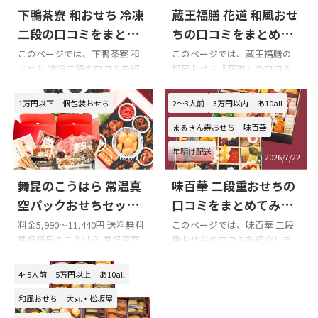
下鴨茶寮 和おせち 冷凍
蔵王福膳 花道 和風おせ
二段の口コミをまとめ
ちの口コミをまとめて
てみました!!!
みました!!!
このページでは、下鴨茶寮 和
このページでは、蔵王福膳の
おせち 冷凍二段の口コミを紹
和風おせち『花道』の口コミ
介します。 Xでの口コミ 下鴨茶
を紹介します。 Xでの口コミ 悪
寮 和おせち 冷凍二段 購入の
い口コミ 良い口コミ 『花道』
1万円以下
個包装おせち
2～3人前
3万円以内
あ10all
際の参考に是非どうぞ!!! 下鴨茶
購入の際の参考に是非どうぞ!!!
寮 和おせち 冷凍二段のXでの
蔵王福膳 花道おせちのXでの口
まるきん寿おせち
味百華
口コミ 京都市上京区 さにわ宅
コミ 花道の口コミはXにはあり
年明け配送
謹賀新年。新しく顕現した子
ませんでした!!! 蔵王福膳 花道
2026/7/7
2026/7/22
たちも一緒にみんなでおせち
おせちの悪い口コミ 海草が下
舞昆のこうはら 常温真
味百華 二段重おせちの
をいただきます。去年は京都吉
に敷き詰められているのが残
兆さん、今年は下鴨茶寮さん
念だった 蔵王福膳 花道おせち
空パックおせちセット
口コミをまとめてみま
のおせちをお取り寄せしまし
の良い口コミ 蔵王福膳 花道お
の口コミをまとめてみ
した!!!
料金5,990～11,440円 送料無料
このページでは、味百華 二段
た。鮑の旨煮が名物です。お雑
せちの味について どれも美味
種類舞昆のこうはら 常温真空
重おせちの口コミを紹介しま
ました!!!
煮はちゃんとさにわが作りま
しかった 大変美味しく頂きま
パックおせちセット容量セッ
す。 Xでの口コミ 味百華 二段
したよ
お昆布と鰹でお出汁
した 家族にも評判がよく、 大
トで異なる配送日1～2日出荷
重おせちを購入の際の参考に
4~5人前
5万円以上
あ10all
を引いて、お餅をはじめ具は全
変満足 とにかく美味しすぎる
予定（店舗休業日を除く） Xで
是非どうぞ!!! 味百華 二段重お
て丸いものです。 pic.t ...
蔵王福膳 花道おせちの見た目
の口コミ 舞昆のこうはら 常温
せちのXでの口コミ 口コミのま
和風おせち
大丸・松坂屋
について ...
真空パックおせちセットを購
とめ 味百華 二段重おせちの口