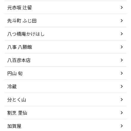
元赤坂 辻留
先斗町 ふじ田
八つ橋庵かけはし
八事 八勝館
八百彦本店
円山 旬
冷蔵
分とく山
割烹 里仙
加賀屋