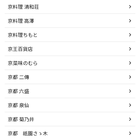
京料理 清和荘
京料理 高澤
京料理ちもと
京王百貨店
京菜味のむら
京都 二傳
京都 六盛
京都 泉仙
京都 菊乃井
京都 祇園さゝ木