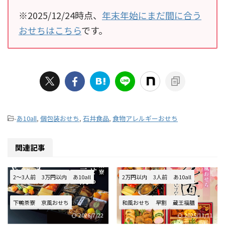
※2025/12/24時点、
年末年始にまだ間に合う
おせちはこちら
です。
-
あ10all
,
個包装おせち
,
石井食品
,
食物アレルギーおせち
関連記事
2～3人前
3万円以内
あ10all
2万円以内
3人前
あ10all
下鴨茶寮
京風おせち
和風おせち
早割
蔵王福膳
2026/7/22
2025/11/11