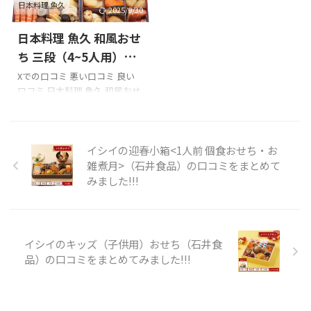
日本料理 魚久
入の際の参考に是非どうぞ!!! 舞
コミは、ネットで見つけられ
2025/9/30
昆のこうはら 常温真空パック
ませんでした。 楽天・Amazon
日本料理 魚久 和風おせ
おせちセットのXでの口コミ
等の口コミは下のリンクから
祝・大谷選手結婚！「大谷」
チェックしてみてください♪
ち 三段（4~5人用）の
さんなら「たもぎ茸舞昆」が5
以下は味百華 二段重おせち 商
口コミをまとめてみま
Xでの口コミ 悪い口コミ 良い
割引！大阪の昆布専門店「舞
品内容です。
口コミ 日本料理 魚久 和風おせ
した!!!
昆のこうはら」で「大谷選手
ち 三段（4~5人用）を購入の際
結婚おめでとう割」！3月1日
の参考に是非どうぞ!!! 「日本料
(金)～7日(木)の1週間開催、
理 魚久 和風おせち 三段（4~5
「大」か「谷」のどちらかが
人用）」のXでの口コミ 横浜の
イシイの迎春小箱<1人前 個食おせち・お
名前に入った方も対象 ...
お正月は魚久のおせちです
雑煮月>（石井食品）の口コミをまとめて
pic.twitter.com/OCaFed7nkl—
みました!!!
しうえい (@shuei_abe)
January 3, 2024 魚久の京粕漬
を一度に二切れ食べられるの
は、一年のうちでお正月だけ
イシイのキッズ（子供用）おせち（石井食
です
銀だらと、さけ。
品）の口コミをまとめてみました!!!
弱火でじっっっっくり焼 ...