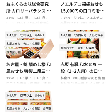
おふくろの味総合研究
ノエルデコ福袋おせち
所 カロリーバランス 和
15,000円の口コミをま
風ミニ 三段の口コミを
とめてみました!!!
Xでの口コミ 悪い口コミ 良い
このページでは、ノエルデコ
口コミ おふくろの味総合研究
福袋おせち15,000円の口コミ
まとめてみました!!!
所 カロリーバランス 和風ミニ
を紹介します。 Xでの口コミ 悪
三段を購入の際の参考に是非
い口コミ 良い口コミ ノエルデ
3~4人前
5万円以上
あ10all
1~2人用
3万円以内
人形町今半
どうぞ!!! 「おふくろの味総合研
コ福袋おせち15,000円を購入
究所 カロリーバランス 和風ミ
の際の参考に是非どうぞ!!! ノエ
和風おせち
大丸・松坂屋
和風おせち
大丸・松坂屋
ニ 三段」のXでの口コミ 関連
ルデコ福袋おせち15,000円のX
錦 鯛めし楼
→「おふくろの味総合研究
での口コミ ノエルデコ福袋お
2025/9/30
2024/10/17
所」商標登録のお知らせ | やま
せち15,000円の悪い口コミ 解
名古屋・錦 鯛めし楼 和
赤坂 有職 和おせち 一
とグループ インスタ
凍後に水分が多くなり味が抜
→Ofukuro|おふくろの味総合
けた／一部濃いと感じた 箱
風おせち 特製二段三重
段（1~2人用）の口コ
研究所(@ofukuro__recipe) •
（お重）が小さい・質感が安
（3~4人用）の口コミ
ミをまとめてみまし
Xでの口コミ 悪い口コミ 良い
料金21,600 円種類赤坂 有職 和
Instagram写真と動画 おふくろ
っぽいとの指摘 同じセットが
口コミ 名古屋・錦 鯛めし楼 和
おせち 容量一段（1~2人用）配
をまとめてみました!!!
た!!!
の味総合研究所 カロリーバラ
複数届いてガッカリ／期待よ
風おせち 特製二段三重（3~4人
送日12/31※お届け時間帯の指
ンス 和風ミニ 三段の悪い口コ
り“普通”だった 過去レビュー
用）を購入の際の参考に是非
定はできません。 Xでの口コミ
3~4人前
5万円以上
あ10all
ミ おふくろの味総合研究所 カ
では「上位セットが本当に当
どうぞ!!! 「名古屋・錦 鯛めし
悪い口コミ 良い口コミ 赤坂 有
ロリーバランス ...
たるのか？」という疑念も ノ
楼 和風おせち 特製二段三重
職 和おせち 一段（1~2人用）
エルデコ福袋 ...
和風おせち
大丸・松坂屋
金茶寮
（3~4人用）」のXでの口コミ 3
を購入の際の参考に是非どう