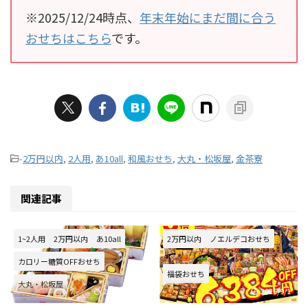
※2025/12/24時点、
年末年始にまだ間に合う
おせちはこちら
です。
-
2万円以内
,
2人用
,
あ10all
,
和風おせち
,
大丸・松坂屋
,
金茶寮
関連記事
1~2人用
2万円以内
あ10all
2万円以内
ノエルデコおせち
カロリー糖質OFFおせち
福袋おせち
大丸・松坂屋
2025/10/21
2025/9/1
減塩・食塩不使用おせち