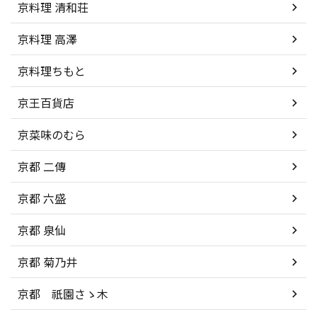
京料理 清和荘
京料理 高澤
京料理ちもと
京王百貨店
京菜味のむら
京都 二傳
京都 六盛
京都 泉仙
京都 菊乃井
京都 祇園さゝ木