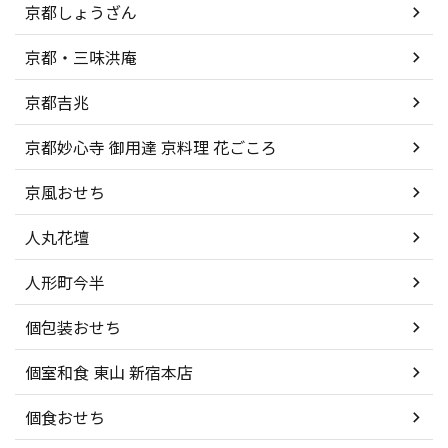
京都しょうざん
京都・三味洪庵
京都吉兆
京都妙心寺 御用達 京料理 花ごころ
京風おせち
人丸花壇
人形町今半
個包装おせち
個室和食 東山 新宿本店
個食おせち