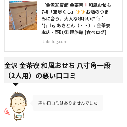
『金沢迎賓館 金茶寮
和風おせち
7枡「宝尽くし」
お酒のつま
みに合う、大人な味わい(*´ｪ｀
*)』by あきとん（・・） : 金茶寮
本店 - 野町/料理旅館 [食べログ]
tabelog.com
金沢 金茶寮 和風おせち 八寸角一段
（2人用）の悪い口コミ
悪い口コミはありませんでした