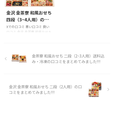
日間の名古屋研修も終了。明
ぞ!!! 「赤坂 有職 和おせち 一段
2025/9/29
日より仕事再開します。鯛めし
（1~2人用）」のXでの口コミ
金沢 金茶寮 和風おせち
楼、焼肉二郎の冷麺など中々
有職のおせち料理
東京では会えない味でした。
pic.twitter.com/uPoBYgrctt—
四段（3~4人用）の口
根尾投手、打者も見られて良
わたのたわごと
コミをまとめてみまし
Xでの口コミ 悪い口コミ 良い
かったです。 2勝1敗でしたが
(@tmhrwtb0512) January 1,
口コミ 金沢 金茶寮 和風おせち
た!!!
本当の研修は三連勝でした。#
2024 今年のおせち、赤坂有職
四段（3~4人用）を購入の際の
食の勉強 #名古屋飯 #中日
さんと実家に帰れないお正月3
参考に是非どうぞ!!! 「金茶寮」
ドラゴンズ#強竜復活 #でも
回 ...
のXでの口コミ あけましておめ
やっぱり仕事はちゃんとしてま
でとうございます。今年も金沢
金茶寮 和風おせち 二段（2~3人用）送料込
す。 pic.twi ...
の金茶寮のおせちを頂きまし
み・冷凍の口コミをまとめてみました!!!
た。豪華四段重、迫力ありま
すね〜。どれ食べてもとっても
美味しい。
pic.twitter.com/mPo2EbR3zw
— nashi_2 (@nashi_2) January
金沢 金茶寮 和風おせち 二段（2人用）の口
1, 2023 金茶寮のおせち料理
コミをまとめてみました!!!
(*^_^*)
pic.twitter.com/N274sHEl&md
ash ...