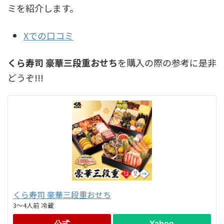
ミを紹介します。
Xでの口コミ
くら寿司 豪華三段重おせち
を購入の際の参考に是非
どうぞ!!!
くら寿司 豪華三段重おせち
3～4人前 冷蔵
公式
Yahoo