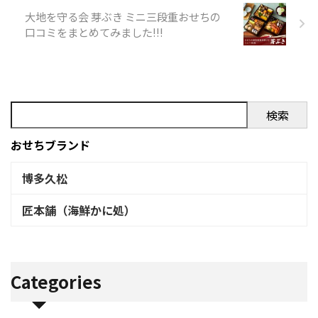
ミ リーガロイヤルホテル和洋
大地を守る会 芽ぶき ミニ三段重おせちの
中おせち（三段重）の良い口
口コミをまとめてみました!!!
コミ リーガロイヤルホテル和
洋中おせち（三段重）の味に
ついて リーガロイヤルホテル
和洋中おせち（三段重）の味
に関する口コミはありません
検索
リーガロイヤ ...
おせちブランド
博多久松
匠本舗（海鮮かに処）
Categories