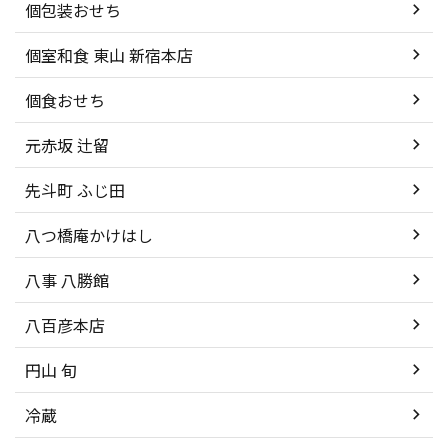
個包装おせち
個室和食 東山 新宿本店
個食おせち
元赤坂 辻留
先斗町 ふじ田
八つ橋庵かけはし
八事 八勝館
八百彦本店
円山 旬
冷蔵