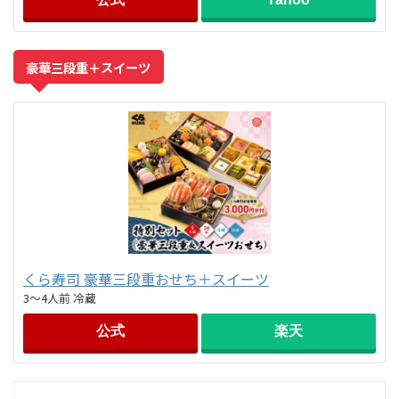
豪華三段重＋スイーツ
くら寿司 豪華三段重おせち＋スイーツ
3～4人前 冷蔵
公式
楽天