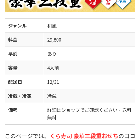
ジャンル
和風
料金
29,800
早割
あり
容量
4人前
配送日
12/31
冷蔵・冷凍
冷蔵
備考
詳細はショップでご確認ください・送料
無料
このページでは、
くら寿司 豪華三段重おせち
の口コ