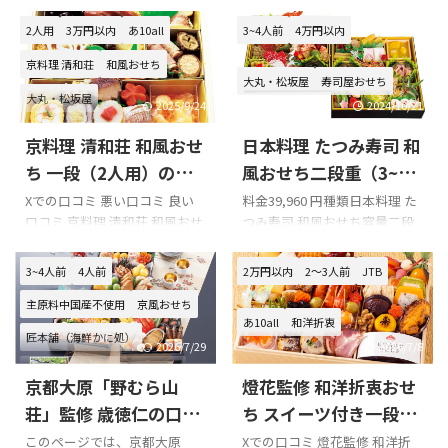
2人用
3万円以内
あ10all
3~4人前
4万円以内
京料理 清和荘
和風おせち
大丸・松坂屋
寿司屋おせち
大丸・松坂屋
2025/9/24
2024/10/21
京料理 清和荘 和風おせ
日本料理 たつみ寿司 和
ち 一段（2人用）の口
風おせち二段重（3~4
コミをまとめてみまし
人用）の口コミをまと
Xでの口コミ 悪い口コミ 良い
料金39,960 円種類日本料理 た
口コミ 京料理 清和荘 和風おせ
つみ寿司 和風おせち容量二段
た!!!
めてみました!!!
ち 一段（2人用）を購入の際の
重（3~4人用）配送日12/31※
参考に是非どうぞ!!! 「京料理
お届け時間帯の指定はできま
3~4人前
4人前
2万円以内
2～3人前
JTB
清和荘」のXでの口コミ 今日
せん。 Xでの口コミ 悪い口コ
主原料中国産不使用
京風おせち
は、知り合いの方に京料理 清
ミ 良い口コミ 日本料理 たつみ
あ10all
和洋折衷
和荘へ招待してもらいました。
寿司 和風おせち二段重（3~4人
匠本舗（海鮮かに処）
和食が大好きで、薄味が好みの
用）を購入の際の参考に是非
2026/7/29
2026/7/8
方はオススメ。美味しかっ
どうぞ!!! 「日本料理 たつみ寿
合成保存料・合成着色料不使用
京都大原「野むら山
燈花監修 和洋折衷おせ
た、満足です
司 和風おせち二段重（3~4人
和洋折衷
早割
pic.twitter.com/uWlt6WhkgX—
用）」のXでの口コミ イコラブ
荘」監修 歳徳仁の口コ
ち スイーツ付き一段重
たいき (@bukkyotaiki)
の音嶋莉沙ちゃんもお勧めし
ミをまとめてみまし
の口コミをまとめてみ
このページでは、京都大原
Xでの口コミ 燈花監修 和洋折