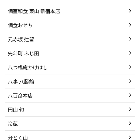
個室和食 東山 新宿本店
個食おせち
元赤坂 辻留
先斗町 ふじ田
八つ橋庵かけはし
八事 八勝館
八百彦本店
円山 旬
冷蔵
分とく山