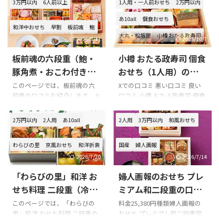
3万円以内
6人前以上
1人用・一人前おせち
2万円以内
あ10all
個食おせち
和洋中おせち
早割
板前魂
鮑
大丸・松坂屋
小樽 おたる政寿司
2025/8/11
2025/10/7
板前魂の六段重（鮑・
小樽 おたる政寿司 個食
豚角煮・おこわ付き）
おせち（1人用）の口コ
の口コミをまとめてみ
ミをまとめてみまし
このページでは、板前魂の六
Xでの口コミ 悪い口コミ 良い
段重の口コミを紹介します。 X
口コミ 小樽 おたる政寿司 個食
ました!!!
た!!!
での口コミ 悪い口コミ 良い口
おせち（1人用）を購入の際の
コミ 板前魂の六段重を購入の
参考に是非どうぞ!!! 「小樽 お
2万円以内
2人用
あ10all
2人用
3万円以内
和風おせち
際の参考に是非どうぞ!!! 板前魂
たる政寿司 個食おせち（1人
の六段重のXでの口コミ 明けま
用）」のXでの口コミ あけまし
わらびの里
京風おせち
和洋折衷
国産
婦人画報
しておめでとうございます
ておめでとうございます！！1
この度はご注文いただき誠
日はお店のおせちチェックか
2026/7/20
2026/7/14
に有難うございます
ツイー
らはじまります。黒豆、きんと
「わらびの里」和洋 お
婦人画報のおせち プレ
トもありがとうございます
ん、伊達巻、煮物、チェック
六段重のインパクトすごい
ポイントは結構たくさんあり
せち料理 二段重（冷
ミアム和二段重の口コ
です
たけのこ-J様にとって希
ますが、バッチリでした^_^ひ
凍）の口コミをまとめ
ミをまとめてみまし
このページでは、「わらびの
料金25,380円種類婦人画報の
望に満ちた一年となり ...
と安心中でもトキシラズの骨
里」和洋 おせち料理 二段重の
おせち プレミアム和二段重容
てみました!!!
た!!!
と日高の昆布を使った昆布巻