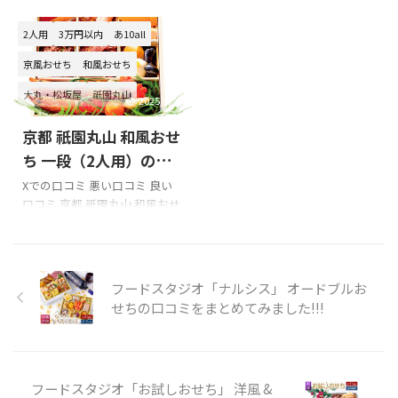
口コミを紹介します。 Xでの口
量（2人前）冷凍 配送日12月30
きは特によかったです！！
コミ 「わらびの里」和洋 おせ
日 このページでは、婦人画報
2人用
3万円以内
あ10all
pic.twitter.com/iBeL6G8mF3—
ち料理 二段重を購入の際の参
のおせち プレミアム和二段重
中村 圭助 おたる ...
考に是非どうぞ!!! 「わらびの
の口コミを紹介します。 Xでの
京風おせち
和風おせち
里」和洋 おせち料理 二段重の
口コミ 婦人画報のおせち プレ
大丸・松坂屋
祇園丸山
Xでの口コミ 今年のおせち料理
ミアム和二段重を購入の際の参
2025/9/23
は美味しかったです。モールで
考に是非どうぞ!!! 婦人画報プレ
京都 祇園丸山 和風おせ
注文したわらびの里さんです。
ミアム和一段重もあります。
pic.twitter.com/khRgtk5APf—
婦人画報のおせち プレミアム
ち 一段（2人用）の口
ときひかる (@tokihikaru)
和二段重のXでの口コミ 口コミ
コミをまとめてみまし
Xでの口コミ 悪い口コミ 良い
January 1, 2016 わらびの里の
のまとめ お正月に後悔しない
口コミ 京都 祇園丸山 和風おせ
た!!!
おせち美味かった。注目すべき
ためにも、購入前には楽天等
ち 一段（2人用）を購入の際の
はアレですよ。 pic.twitte ...
の口コミを必ずチェックする
参考に是非どうぞ!!! 祇園丸山の
ようにしましょう!!! 以下は婦人
Xでの口コミ おせち祇園丸山っ
画報のおせち プレミアム和二
てとこのらしい
フードスタジオ「ナルシス」 オードブルお
段重 商品 ...
pic.twitter.com/NgMZqp0Wnw
せちの口コミをまとめてみました!!!
— 蒼依 (@aoi0107) January 1,
2022 去年、注文した冷蔵おせ
ちは、これ。良質な海老を使
っていたので、今年も、と思っ
フードスタジオ「お試しおせち」 洋風 &
てた。今年は配送地域外に入