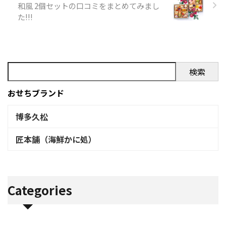
和風 2個セットの口コミをまとめてみまし
ってしまった。祇園丸山さ
た!!!
ん。。大丸さんからの発注。
pic.twitter.com/zk2HmqfsEX&
m ...
検索
おせちブランド
博多久松
匠本舗（海鮮かに処）
Categories