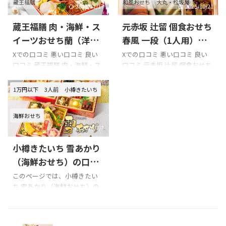
蔵王福膳
和風おせち
大丸・松坂屋
万」お煮しめセット 6種類（単
った パサパサ感があり、特に
2025/11/17
2025/10/21
品パック・冷蔵）のXでの口コ
練り物、魚?が酷かった 食材も
蔵王福膳 肉・海鮮・ス
元赤坂 辻留 個食おせち
ミ なだ万厨房、おせち単品で
小さく少なくボリューム感も
買えるの助かる
近年は重箱
寂しかった お節が届かない 味
イーツおせち蘭（洋風
春風 一段（1人用）の
おせちを買ってたんだけど、洋
がかなりの微妙。美味しいと
オードブル）の口コミ
口コミをまとめてみま
Xでの口コミ 悪い口コミ 良い
Xでの口コミ 悪い口コミ 良い
食や中華まで入っているような
は言えません 板前魂の竹の良
口コミ 蔵王福膳 肉・海鮮・ス
口コミ 元赤坂 辻留 個食おせち
をまとめてみました!!!
した!!!
おせちは我が家には過剰だな
い口コミ 板前魂の竹の味につ
イーツおせち蘭（洋風オード
春風 一段（1人用）を購入の際
と思っていて
伝統料理だけ
いて 一つ一つこだわって丁寧
ブル）を購入の際の参考に是
の参考に是非どうぞ!!! 「元赤坂
1万円以下
3人前
小樽きたいち
のおせちが欲しかったところ
に作られ、たいへん美味しか
非どうぞ!!! 蔵王福膳 肉・海
辻留」のXでの口コミ 元赤坂の
かまぼことかは別 ...
った 味にうるさいパートナー
鮮・スイーツおせち蘭のXでの
辻留さんのお料理塾みんなご
も「うん、美味しい！」と言
海鮮おせち
口コミ 蔵王福膳 肉・海鮮・ス
めんね…きょうはハモと松茸
っ ...
イーツおせち蘭の悪い口コミ
の土瓶蒸しアワビとうにの酒
2026/7/7
蔵王福膳 肉・海鮮・スイーツ
煮焼き栗おこわ です懐石はさ
小樽きたいち 雪あかり
おせち蘭の良い口コミ 蔵王福
いごに頂くお抹茶を美味しく
膳 肉・海鮮・スイーツおせち
感じるための素朴な料理…素
（海鮮おせち）の口コ
蘭（洋風オードブル）の味に
朴な…調理法はたしかにとって
ミをまとめてみまし
このページでは、小樽きたい
ついて 口コミはありません 蔵
も素朴
ち 雪あかり（海鮮おせち）の
た!!!
王福膳 肉・海鮮・スイーツお
pic.twitter.com/U1jb9WvilT—
口コミを紹介します。 Xでの口
せち蘭（洋風オードブル）の
かまた きみこ
コミ 小樽きたいち 雪あかり
見た目・ボリュームについて
(@Kimiko_Kamata) October
（海鮮おせち）を購入の際の
口コミはありません 蔵王福膳
10, 2018 懐石 ...