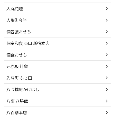
人丸花壇
人形町今半
個包装おせち
個室和食 東山 新宿本店
個食おせち
元赤坂 辻留
先斗町 ふじ田
八つ橋庵かけはし
八事 八勝館
八百彦本店