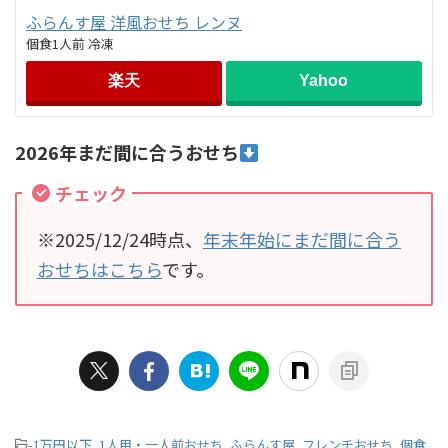
ふらんす屋 洋風おせち レンヌ
個食1人前 冷凍
楽天
Yahoo
2026年まだ間に合うおせち
チェック
※2025/12/24時点、
年末年始にまだ間に合う
おせちはこちら
です。
-
1万円以下
,
1人用・一人前おせち
,
ふらんす屋
,
フレンチおせち
,
個食