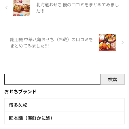
参考に是非どうぞ!!! 小樽きたい
北海道おせち 優の口コミをまとめてみまし
肉・海鮮・スイーツおせち蘭
ち 雪あかり（海鮮おせち）のX
た!!!
（ ...
での口コミ 小樽きたいちのお
せち解凍完了
も解凍完了
宴開幕
pic.twitter.com/MbQ9xQOCaQ
— 唐揚テロリスト
謝朋殿 中華八角おせち（冷蔵）の口コミを
(@karaagetero) January 1,
まとめてみました!!!
202 ...
検索
おせちブランド
博多久松
匠本舗（海鮮かに処）