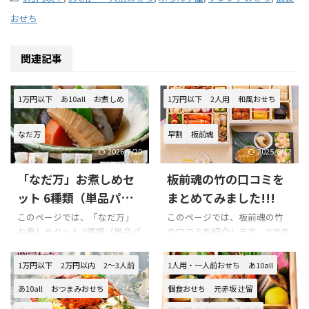
おせち
関連記事
1万円以下
あ10all
お煮しめ
1万円以下
2人用
和風おせち
なだ万
早割
板前魂
2026/7/20
2025/8/12
「なだ万」お煮しめセ
板前魂の竹の口コミを
ット 6種類（単品パッ
まとめてみました!!!
ク・冷蔵）の口コミを
このページでは、「なだ万」
このページでは、板前魂の竹
お煮しめセット 6種類（単品パ
の口コミを紹介します。 Xでの
まとめてみました!!!
ック・冷蔵）の口コミを紹介
口コミ 悪い口コミ 良い口コミ
します。 Xでの口コミ 「なだ
板前魂の竹を購入の際の参考
1万円以下
2万円以内
2～3人前
1人用・一人前おせち
あ10all
万」お煮しめセット 6種類（単
に是非どうぞ!!! 板前魂の竹のX
品パック・冷蔵）を購入の際
での口コミ 板前魂の竹の悪い
あ10all
おつまみおせち
個食おせち
元赤坂 辻留
の参考に是非どうぞ!!! 「なだ
口コミ 味が薄く美味しくなか