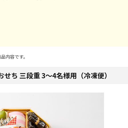
商品内容です。
せち 三段重 3～4名様用（冷凍便）