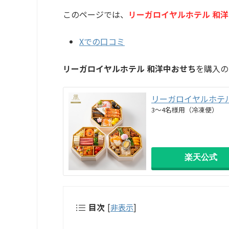
このページでは、
リーガロイヤルホテル 和
Xでの口コミ
リーガロイヤルホテル 和洋中おせち
を購入の
リーガロイヤルホテル
3～4名様用（冷凍便）
楽天公式
目次
[
非表示
]