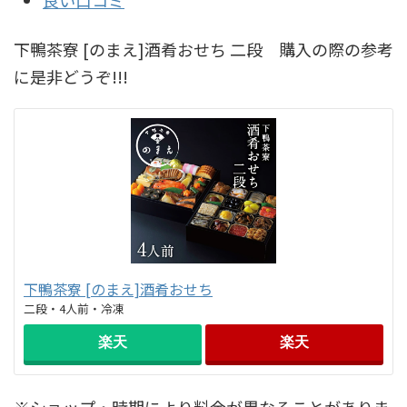
下鴨茶寮 [のまえ]酒肴おせち 二段 購入の際の参考
に是非どうぞ!!!
下鴨茶寮 [のまえ]酒肴おせち
二段・4人前・冷凍
楽天
楽天