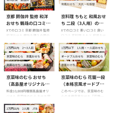
和風おせち
大丸・松坂屋
2026/7/22
2025/9/24
京都 閼伽井 監修 和洋
京料理 ちもと 和風おせ
おせち 鶴珠の口コミを
ち 二段（3人用）の口
まとめてみました!!!
コミをまとめてみまし
Xでの口コミ 京都 閼伽井 監修
Xでの口コミ 悪い口コミ 良い
和洋おせち 鶴珠を購入の際の
口コミ 京料理 ちもと 和風おせ
た!!!
参考に是非どうぞ!!! 京都 閼伽
ち 二段（3人用）を購入の際の
井 監修 和洋おせち 鶴珠のXで
参考に是非どうぞ!!! 京料理 ち
2万円以内
2～3人前
1万円以下
1人用・一人前おせち
の口コミ 明けましておめでと
もとのXでの口コミ フォロワー
うございます
今年も よろ
さん、その節はオススメのお
京菜味のむら
京風おせち
オードブルおせち
京菜味のむら
しくお願い致します
そし
店教えていただきありがとうご
和風おせち
高島屋
京風おせち
て 仲良くしてくださいね
ざいました！今回お昼は、四
2026/7/11
2026/7/22
今朝は お雑煮しか作ってませ
条大橋近くの「京料理ちも
京菜味のむら おせち
京菜味のむら 花籠一段
ん
お節は 京都祇園の名店
と」に。懐石料理お上品な味
「閼伽井」監修の豪華八寸三
付けで美味しかったし、量も
（高島屋オリジナル）
（本格京風オードブル
段重おせち🕊
美味しかった
ほどほどで良かった。雛祭り
の口コミをまとめてみ
おせち）の口コミをま
料金10,800円種類高島屋オリ
このページでは、京菜味のむ
です#猛活 #おは戦40101jd
の季節なので色々な時代の雛
ジナル 京菜味のむら おせち容
らの本格京風おせち『花籠一
ました!!!
とめてみました!!!
#kuinchiluc ...
壇飾ってあった。可愛い～。
量2~3人前 冷凍 配送日12月30
段』の口コミを紹介します。 X
pic.twitter.com/kFhv9dCLyl—
日 時間指定不可 このページで
での口コミ 京菜味のむら『花
2万円以内
2人用
JTB
めい (@mei102komasa) March
は、京菜味のむら おせち（高
籠一段』購入の際の参考に是