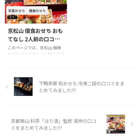
...
島屋オリジナル）の口コミを
非どうぞ!!! 京菜味のむら 花籠
京風おせち
個食おせち
紹介します。 Xでの口コミ 京菜
一段おせちのXでの口コミ 京菜
味のむら おせち（高島屋オリ
味のむら さんの『花籠一段』
2026/7/14
ジナル）を購入の際の参考に
を美味しくいただきました
京松山 個食おせち おも
是非どうぞ!!! 京菜味のむら お
ー！！！味もたまに濃いのが
せち（高島屋オリジナル）のX
あったけど全体が美味しかっ
てなし 2人前の口コミ
での口コミ 今日の七草粥でお
た
お魚が沢山あるのが個人
をまとめてみました!!!
このページでは、京松山 個食
正月料理しめくくり今年は移
的にはポイント高いです
#飯
おせち おもてなし 2人前の口コ
転先ハルク内で青山さんが見
咲さんのご飯
ミを紹介します。 Xでの口コミ
つけれず高島屋で京都のおせ
https://t.co/KQ7JUSgvkD
京松山 個食おせち おもてなし
ちを注文食べる時1番下の段若
pic.twitter.com/X84dUV ...
2人前を購入の際の参考に是非
干凍ってた
解凍 ...
どうぞ!!! 京松山 個食おせち お
下鴨茶寮 和おせち 冷凍二段の口コミをま
もてなし 2人前のXでの口コミ
とめてみました!!!
#おせち#おせち料理#京松山お
もてなし#食レポ#食レポグラ
ム#食べログ#食べログラム
2024年のおせち「京松山おも
てなし」です。
京都東山 料亭「はり清」監修 清祥の口コ
pic.twitter.com/l6Ggn0EAhs—
ミをまとめてみました!!!
Shiggy (@shiggysuzuki)
January 1, 2024 口コミのまと