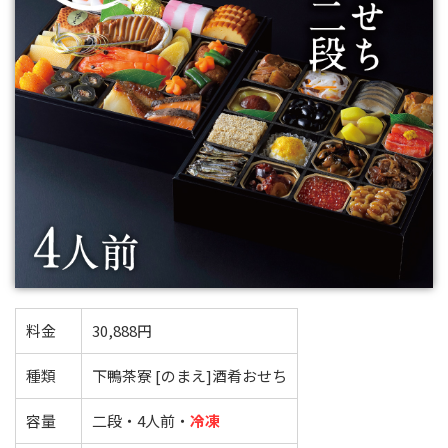
料金
30,888円
種類
下鴨茶寮 [のまえ]酒肴おせち
容量
二段・4人前・
冷凍