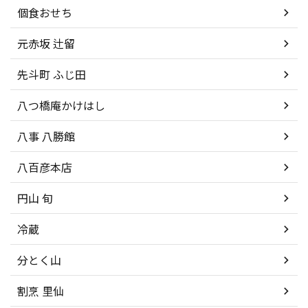
個食おせち
元赤坂 辻留
先斗町 ふじ田
八つ橋庵かけはし
八事 八勝館
八百彦本店
円山 旬
冷蔵
分とく山
割烹 里仙