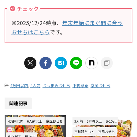
チェック
※2025/12/24時点、
年末年始にまだ間に合う
おせちはこちら
です。
-
4万円以内
,
4人前
,
おつまみおせち
,
下鴨茶寮
,
京風おせち
関連記事
4万円以内
6人前以上
京風おせち
3人前
5万円以上
あ10all
京料理ちもと
京風おせち
和洋折衷
閼伽井