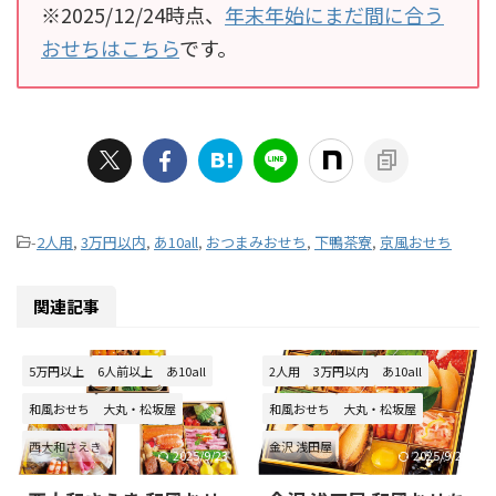
※2025/12/24時点、
年末年始にまだ間に合う
おせちはこちら
です。
-
2人用
,
3万円以内
,
あ10all
,
おつまみおせち
,
下鴨茶寮
,
京風おせち
関連記事
5万円以上
6人前以上
あ10all
2人用
3万円以内
あ10all
和風おせち
大丸・松坂屋
和風おせち
大丸・松坂屋
西大和さえき
金沢 浅田屋
2025/9/23
2025/9/29