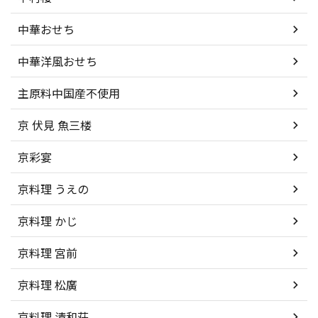
中華おせち
中華洋風おせち
主原料中国産不使用
京 伏見 魚三楼
京彩宴
京料理 うえの
京料理 かじ
京料理 宮前
京料理 松廣
京料理 清和荘