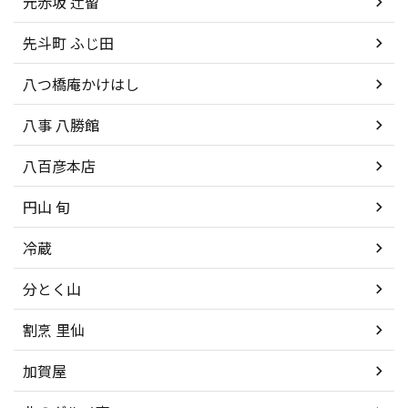
元赤坂 辻留
先斗町 ふじ田
八つ橋庵かけはし
八事 八勝館
八百彦本店
円山 旬
冷蔵
分とく山
割烹 里仙
加賀屋