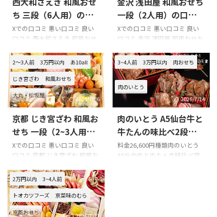
西大和さえき 和風おせ
金沢 浅田屋 和風おせち
ち 三段（6人用）の口
一段（2人用）の口コミ
コミをまとめてみまし
をまとめてみました!!!
Xでの口コミ 悪い口コミ 良い
Xでの口コミ 悪い口コミ 良い
口コミ 西大和さえき 和風おせ
口コミ 金沢 浅田屋 和風おせち
た!!!
ち 三段（6人用）を購入の際の
一段（2人用）を購入の際の参
参考に是非どうぞ!!! 「西大和さ
考に是非どうぞ!!! 「金沢 浅田
2～3人前
3万円以内
あ10all
3~4人前
3万円以内
肉おせち
えき」のXでの口コミ 毎年家族
屋 和風おせち 一段（2人
で集まって西大和のさえきとい
用）」のXでの口コミ 浅田屋の
じき宮ざわ
和風おせち
肉のいとう
うところのおせちを食べていま
おせち
大丸・松坂屋
す。たまに他の店のも頼むので
pic.twitter.com/I0xgmRgRzF—
2025/10/6
2026/7/14
すが、その度に「やっぱりい
星藍 (@seiran35) January 1,
京都 じき宮ざわ 和風お
肉のいとう A5仙台牛と
つものとこの方が美味しい
2024 浅田屋のおせちを頂きま
ね」となって結局さえきに戻っ
した。ごちそうさまでしたあ
せち 一段（2~3人用）
牛たんの味比べ2段重の
てゆきます。— あみんこ
ぁぁ。
の口コミをまとめてみ
口コミをまとめてみま
Xでの口コミ 悪い口コミ 良い
料金26,600円種類肉のいとう
(@amiygo91) September 26,
pic.twitter.com/06qinHLtcG—
口コミ 京都 じき宮ざわ 和風お
A5仙台牛と牛たんの味比べ容
ました!!!
した!!!
2022 #mmm765マーキーさ
ぱんぷっちん
せち 一段（2~3人用）を購入の
量2段重 3～4人前・8品・冷凍
ん、リスナーの皆様こんにち
(@british_bluesky) January ...
際の参考に是非どうぞ!!! 「じき
配送日2024年12月30日 このペ
2万円以内
3~4人前
は
☂ ...
宮ざわ」のXでの口コミ じき宮
ージでは、肉のいとう A5仙台
ざわ
京都あの世に飛びかけ
牛と牛たんの味比べ2段重の口
トオカツフーズ
京菜味のむら
る胡麻豆腐がある。もう6回は
コミを紹介します。 Xでの口コ
京風おせち
食べてるので既に私はこの世の
ミ 肉のいとう A5仙台牛と牛た
2026/7/22