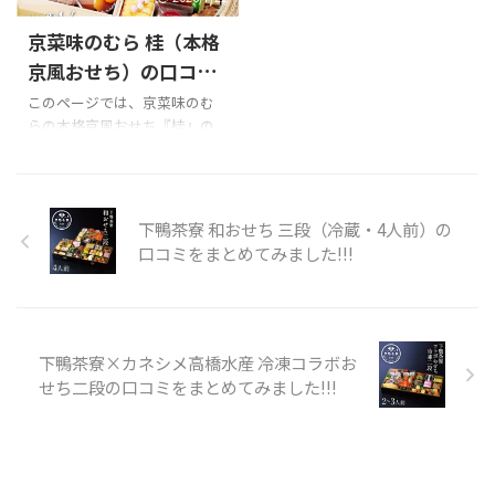
人間ではない説もある。美味
んの味比べ2段重を購入の際の
京菜味のむら 桂（本格
しすぎ。
参考に是非どうぞ!!! 肉のいとう
pic.twitter.com/Ce9F0VtJun—
おせちのXでの口コミ 昨日は肉
京風おせち）の口コミ
m a m e (@horoyoi_mame)
のいとう（かたい信用やわら
をまとめてみました!!!
このページでは、京菜味のむ
August 10, 2021 じき宮ざわ
かい肉、ってコピーすてき）の
らの本格京風おせち『桂』の
pic.twitter.com/23NPSxbmqN
お肉のおせちをいただきまし
口コミを紹介します。 Xでの口
&md ...
て、仙台牛とーってもおいしか
コミ 京菜味のむら『桂』購入
った！湯煎するだけで家でこ
の際の参考に是非どうぞ!!! 京菜
んなにおいしいお料理が食べ
味のむら 桂おせちのXでの口コ
下鴨茶寮 和おせち 三段（冷蔵・4人前）の
られる ...
ミ 口コミのまとめ 楽天・
口コミをまとめてみました!!!
Amazon等の口コミをよく読ん
で購入するかご検討ください!!!
以下は京菜味のむら 桂おせち
商品内容です。
下鴨茶寮×カネシメ高橋水産 冷凍コラボお
せち二段の口コミをまとめてみました!!!