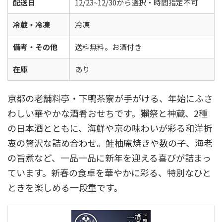
配送日
12/23~12/30から選択・時間指定不可
冷蔵・冷凍
冷凍
備考・その他
送料無料。お酒付き
在庫
あり
京都の老舗料亭・下鴨茶寮が手がける、年始にふさ
わしい華やかな酒肴おせちです。獺祭と神蔵、2種
の日本酒とともに、海鮮や京の味わいが彩る和洋折
衷の贅沢な詰め合わせ。鮭柚庵焼きや数の子、海老
の旨煮など、一品一品に新年を迎える喜びが詰まっ
ています。新春の食卓を華やかに彩る、特別なひと
ときを楽しめる一段重です。