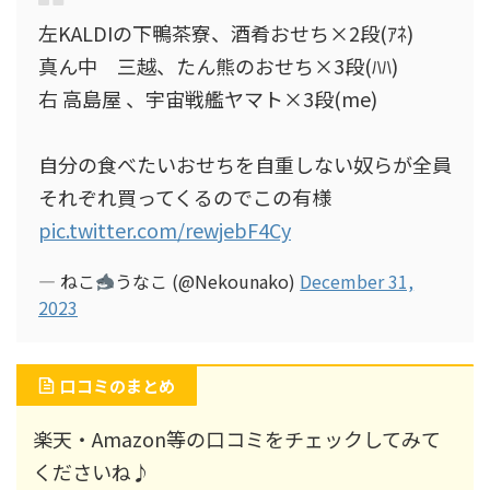
左KALDIの下鴨茶寮、酒肴おせち×2段(ｱﾈ)
真ん中 三越、たん熊のおせち×3段(ﾊﾊ)
右 高島屋 、宇宙戦艦ヤマト×3段(me)
自分の食べたいおせちを自重しない奴らが全員
それぞれ買ってくるのでこの有様
pic.twitter.com/rewjebF4Cy
— ねこ
うなこ (@Nekounako)
December 31,
2023
口コミのまとめ
楽天・Amazon等の口コミをチェックしてみて
くださいね♪