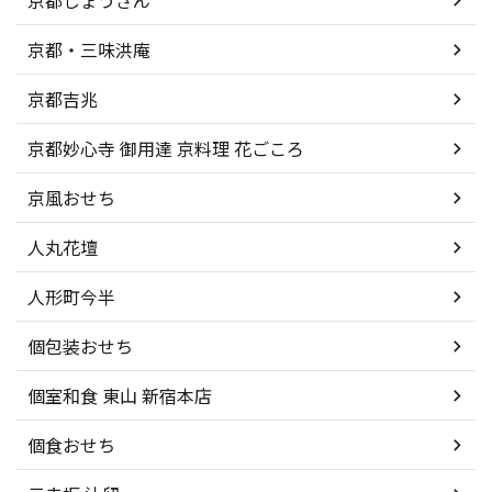
京都しょうざん
京都・三味洪庵
京都吉兆
京都妙心寺 御用達 京料理 花ごころ
京風おせち
人丸花壇
人形町今半
個包装おせち
個室和食 東山 新宿本店
個食おせち