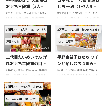
おせち三段重（5人用）
せち 一段（1~2人用・
の口コミをまとめてみ
送料込み・冷凍）の口
Xでの口コミ 悪い口コミ 良い
Xでの口コミ 悪い口コミ 良い
口コミ 料亭あおぎり 筑豊懐石
口コミ 日本料理 一乃松 和風お
ました!!!
コミをまとめてみまし
おせち三段重（5人用）を購入
せち 一段（1~2人用・送料込
た!!!
の際の参考に是非どうぞ!!! 「料
み・冷凍）を購入の際の参考
3万円以内
3人前
たいめいけん
2万円以内
2人用
おつまみおせち
亭あおぎり 筑豊懐石おせち三
に是非どうぞ!!! 「一乃松」のX
段重（5人用）」のXでの口コ
での口コミ 今年のおせちは一
洋風おせち
大丸・松坂屋
ミ 娘と大満足でした！ 奈美 娘
乃松さん
の誕生日に2人で利用させて頂
pic.twitter.com/f2lhWVU3p6—
2024/10/29
2024/10/1
きました。1人1万円のコー
rasheen3636 (@rasheen3636)
三代目たいめいけん 洋
平野由希子おせち ワイ
ス。娘の席には祝い鶴の折り
January 1, 2021 近くのスーパ
紙を置いてくださったり、デザ
ーの駅弁フェア、今日は峠の釜
風おせち二段重の口コ
ンと楽しむおつまみＢ
ートにはHappyAnniversaryの
めし。安定の美味しさとボリ
ミをまとめてみまし
ＯＸの口コミをまとめ
料金22,680円 送料込み 冷凍種
料金17,800 円種類平野由希子
プレート。とっても嬉しかった
ュームです。行くのが遅かった
類三代目たいめいけん 洋風お
ワインと楽しむおつまみＢＯ
た!!!
てみました!!!
です！ お料理も大変美味し
ためか、有田焼カレーは無か
せち二段重 容量2段重3名様用
Ｘ容量一段（２人用）配送日
く、珍しいセイコ蟹も食べれ
った。（昨日は日本料理一乃
全38品目配送日2024年12月30
１２月３１日お届け このペー
3万円以内
4~5人前
あ10all
て娘と大満足でした！ 今度は
松のおいないさんでし ...
日 Xでの口コミ 悪い口コミ 良
ジでは、平野由希子おせち ワ
昼ではなく夜に！大好きな雪
い口コミ 三代目たいめいけん
インと楽しむおつまみＢＯＸ
漫々と魔王を飲み ...
いそはま本舗
海鮮おせち
洋風おせち二段重を購入の際
の口コミを紹介します。 Xでの
の参考に是非どうぞ!!! 「三代目
口コミ 悪い口コミ 良い口コミ
2026/7/15