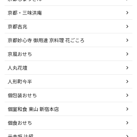
京都・三味洪庵
京都吉兆
京都妙心寺 御用達 京料理 花ごころ
京風おせち
人丸花壇
人形町今半
個包装おせち
個室和食 東山 新宿本店
個食おせち
元赤坂 辻留