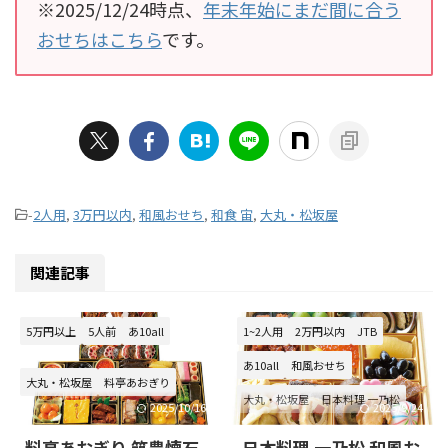
※2025/12/24時点、
年末年始にまだ間に合う
おせちはこちら
です。
-
2人用
,
3万円以内
,
和風おせち
,
和食 宙
,
大丸・松坂屋
関連記事
5万円以上
5人前
あ10all
1~2人用
2万円以内
JTB
あ10all
和風おせち
大丸・松坂屋
料亭あおぎり
大丸・松坂屋
日本料理 一乃松
2025/10/16
2025/9/24
料亭あおぎり 筑豊懐石
日本料理 一乃松 和風お