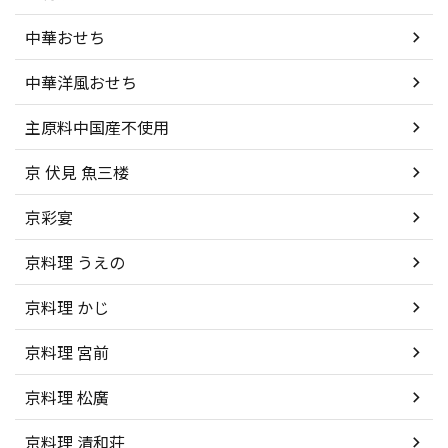
中華おせち
中華洋風おせち
主原料中国産不使用
京 伏見 魚三楼
京彩宴
京料理 うえの
京料理 かじ
京料理 宮前
京料理 松廣
京料理 清和荘