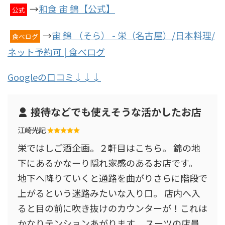
→
和食 宙 錦【公式】
公式
→
宙 錦 （そら） - 栄（名古屋）/日本料理/
食べログ
ネット予約可 | 食べログ
Googleの口コミ↓↓↓
接待などでも使えそうな活かしたお店
江崎光記
栄ではしご酒企画。２軒目はこちら。 錦の地
下にあるかなーり隠れ家感のあるお店です。
地下へ降りていくと通路を曲がりさらに階段で
上がるという迷路みたいな入り口。 店内へ入
ると目の前に吹き抜けのカウンターが！これは
かなりテンションあがります。 スーツの店員