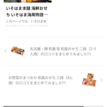
たいめいけん 洋風おせち二段
平野由希子おせち ワインと楽
いそはま本舗 海鮮おせ
重」のXでの口コミ たいめいけ
しむおつまみＢＯＸを購入の
んのおせち、俺も食べた
際の参考に是非どうぞ!!! 平野由
ち いそはま海風物語の
い！！#東京パソコンクラブ
希子おせち ワインと楽しむお
口コミをまとめてみま
このページでは、いそはま本
pic.twitter.com/0qoSCPJyOL
つまみＢＯＸのXでの口コミ 平
舗 海鮮おせち いそはま海風物
した!!!
— トーマス＠岩本蓮加1st写真
野由希子インスタ→平野由希
語の口コミを紹介します。 Xで
集11月19日(火)発売「いたずら
子(@8yukiko76hirano) •
の口コミ いそはま本舗 海鮮お
な風」 (@thom ...
Instagram写真と動画 料理教室
せち いそはま海風物語を購入
→cuisine et ...
の際の参考に是非どうぞ!!! いそ
名古屋・錦 和食 宙 和風おせち 二段（2~3
はま本舗 海鮮おせち いそはま
人用）の口コミをまとめてみました!!!
海風物語のXでの口コミ 口コミ
のまとめ お正月に後悔しない
ためにも、購入前には楽天等
の口コミを必ずチェックする
ようにしましょう!!! 以下はいそ
お惣菜のまつおか 和風おせち 三段（4人
はま本舗 海鮮おせち いそはま
用）の口コミをまとめてみました!!!
海風物語 商品内容です。