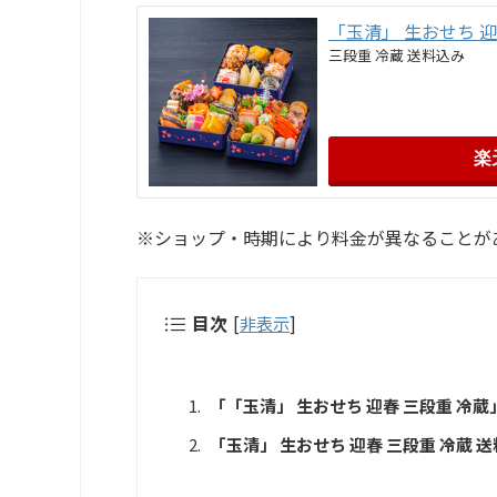
「玉清」 生おせち 
三段重 冷蔵 送料込み
楽
※ショップ・時期により料金が異なることが
目次
[
非表示
]
「「玉清」 生おせち 迎春 三段重 冷
「玉清」 生おせち 迎春 三段重 冷蔵 送料