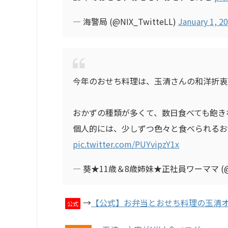
— 海警局 (@NIX_TwitteLL)
January 1, 2
今年のおせち料理は、玉清さんの和洋折衷
おかずの種類が多くて、数日食べても飽き
個人的には、少しずつ色々と食べられるお
pic.twitter.com/PUYvipzY1x
— 葵★11歳＆8歳姉妹★正社員ワーママ (@sno
→
【公式】お弁当とおせち料理の玉清
公式