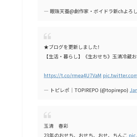
— 眼珠天蚕@劇作家・ボイドラ新chよろしくね
★ブログを更新しました!
【生活・暮らし】《生おせち》玉清冷蔵おせ
https://t.co/rmea4U7VaM
pic.twitter.c
— トピレポ｜TOPIREPO (@topirepo)
Jan
玉清 春彩
23年のおせち、おせち、おせ、ちんこ
pic