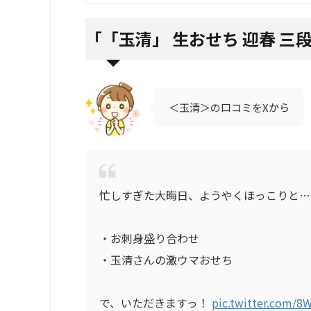
「
「玉清」 生おせち 迎春 三
＜玉清＞の口コミをXから
忙しすぎた大晦日、ようやくほっこりと…
・お刺身盛り合わせ
・玉清さんの激ウマおせち
で、いただきますっ！
pic.twitter.com/8