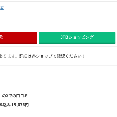
迎春
天
JTBショッピング
あります。詳細は各ショップで確認ください！
蔵」のXでの口コミ
込み 15,876円