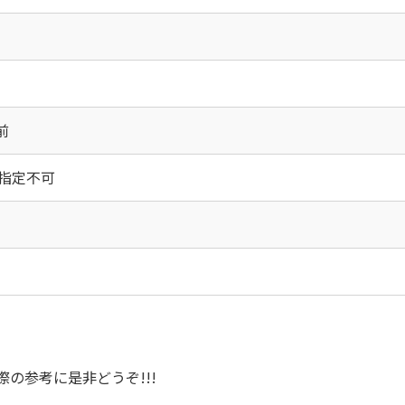
前
時間指定不可
際の参考に是非どうぞ!!!