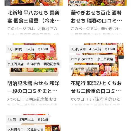
2026/7/16
2025/9/2
北新地 平八おせち 喜楽
華やぎおせち百花 酒肴
宴 個食三段重 （冷凍）
おせち 瑞春の口コミを
の口コミをまとめてみ
まとめてみました!!!
このページでは、北新地 平八
このページでは、華やぎおせ
おせち 喜楽宴 個食三段重 （冷
ち百花 酒肴おせち 瑞春の口コ
ました!!!
凍）の口コミを紹介します。 X
ミを紹介します。 Xでの口コミ
での口コミ 北新地 平八おせち
悪い口コミ 良い口コミ 華やぎ
3万円以内
3人前
あ10all
3万円以内
4~5人前
あ10all
喜楽宴 個食三段重 （冷凍）を
おせち百花 酒肴おせち 瑞春を
購入の際の参考に是非どうぞ!!!
購入の際の参考に是非どうぞ!!!
おつまみおせち
京王百貨店
京王百貨店
和洋折衷
明治記念館
北新地 平八おせち 喜楽宴 個食
華やぎおせち百花 酒肴おせち
和洋折衷
花紀行
三段重 （冷凍）のXでの口コミ
瑞春のXでの口コミ 華やぎおせ
2026/7/7
2026/7/7
口コミのまとめ お正月に後悔
ち百花 酒肴おせち 瑞春の悪い
明治記念館 おせち 和洋
花紀行 和洋ひとくちお
しないためにも、購入前には
口コミ 華やぎおせち百花 酒肴
楽天等の口コミを必ずチェッ
おせち 瑞春の良い口コミ 華や
一段の口コミをまとめ
せち二段重の口コミを
クするようにしましょう!!! 以下
ぎおせち百花 酒肴おせち 瑞春
てみました!!!
まとめてみました!!!
Xでの口コミ 明治記念館 おせ
Xでの口コミ 花紀行 和洋ひと
は北新地 平八おせち 喜楽宴 個
の総合評価 華やぎおせち百花
ち 和洋一段を購入の際の参考
くちおせち二段重を購入の際
食三段重 （冷凍） 商品内容で
酒肴おせち 瑞春の口コミはネ
に是非どうぞ!!! 明治記念館 お
の参考に是非どうぞ!!! 花紀行
す。
ットで見つけることができま
せち 和洋一段のXでの口コミ
和洋ひとくちおせち二段重のX
4人前
5万円以上
あ10all
せんでした。 華やぎおせち百
新年明けましておめでとうご
での口コミ 令和5年2023年も宜
花の他のおせちの口コミを参
ざいます
☀
2022年もよろ
しくお願い致します。元旦の昨
人形町今半
和風おせち