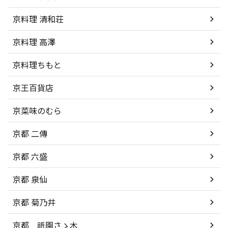
京料理 清和荘
京料理 高澤
京料理ちもと
京王百貨店
京菜味のむら
京都 二傳
京都 六盛
京都 泉仙
京都 菊乃井
京都 祇園さゝ木