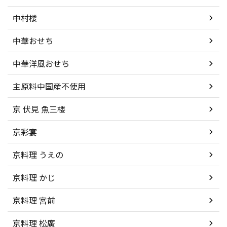
中村楼
中華おせち
中華洋風おせち
主原料中国産不使用
京 伏見 魚三楼
京彩宴
京料理 うえの
京料理 かじ
京料理 宮前
京料理 松廣