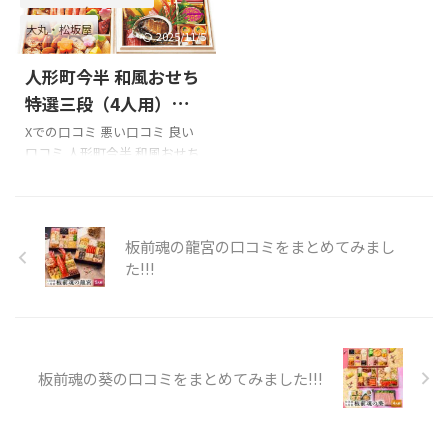
考にしてく ...
しくお願いいたします。今年は
日、家族と親戚でおせちを食
大丸・松坂屋
明治記念館のおせち。綺麗で
しました。この、花紀行さん
2025/11/5
した。
のおせち。colorfulでfantastic
人形町今半 和風おせち
pic.twitter.com/llWZTi8Jkr—
70種類の2段plate。50食位
Taka_1/3 @Ap.Crew
作るなら採算は取れますが、1
特選三段（4人用）の口
(@3Takapisto) January 1, 2022
家族分だけ作るなら凄い金額
コミをまとめてみまし
Xでの口コミ 悪い口コミ 良い
CIAO!まちゃお
皆さま ...
がかかりそうです。これを作り
口コミ 人形町今半 和風おせち
た!!!
たいとは思いませんが、美味
特選三段（4人用）を購入の際
しかったです
‍ǳ ...
の参考に是非どうぞ!!! 「人形町
今半 和風おせち 特選三段（4
人用）」のXでの口コミ 今年の
板前魂の龍宮の口コミをまとめてみまし
おせちは、人形町今半。肉が
た!!!
入っていて美味そうなものはど
れかなと思ったらこれが良さ
げだった。
pic.twitter.com/AMNziXuBQj—
desuto (@desuto91) January
板前魂の葵の口コミをまとめてみました!!!
1, 2021 母が注文しておいた、
人形町今半のおせち。
pic.twitter.com/sZyouRT6CK&
...