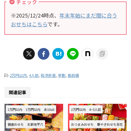
チェック
※2025/12/24時点、
年末年始にまだ間に合う
おせちはこちら
です。
-
2万円以内
,
4人前
,
和洋折衷
,
早割
,
板前魂
関連記事
2万円以内
3万円以内
あ10all
2万円以内
4~5人前
個食おせち
北新地平八
おつまみおせち
華やぎおせち百花