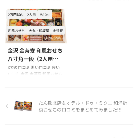
た!!!
ました!!!
ェックするようにしましょう!!!
阪さんに注文しました！いた
口コミを紹介します。 北海道
せち 二段（1~2人用）を購入の
以下は東京正直屋 お肉と魚介
だきます。
函館「花びし」監修おせち 百
際の参考に是非どうぞ!!! 「京料
2万円以内
2人用
あ10all
のよくばりおせち 商品内容で
pic.twitter.com/7Sl6qGbf14 ...
彩を購入の際の参考に是非ど
理 花ごころ」のXでの口コミ
す。 値段は楽天で2025/07/22
うぞ!!! 北海道函館「花びし」監
お昼は京料理を食べようと思
時点のものです
和風おせち
大丸・松坂屋
金茶寮
修おせち 百彩のXでの口コミ
い自分の宗派である臨済宗妙
おせち福袋ー！大吉♥♥花菱
心寺派の総本山へ行きお隣の
2025/9/29
の百彩！100種類で8.5寸やから
花園会館へ♪お寺のホテルに
金沢 金茶寮 和風おせち
おおきい！
ある花ごころです。美味しかっ
pic.twitter.com/E4JTBUewbA
たなぁ
八寸角一段（2人用）の
— raimo
pic.twitter.com/yoCrzRoh8d—
口コミをまとめてみま
Xでの口コミ 悪い口コミ 良い
(@iEodUsFDwq4RTJO)
Makoto/✡ (@Mako_taka71)
口コミ 金沢 金茶寮 和風おせち
した!!!
December 31, 2022 口コミの
March 19, 2022 妙心寺派花園
八寸角一段（2人用）を購入の
まとめ 購入前は、楽天等の口
会館『京料理 花ごころ ...
際の参考に是非どうぞ!!! 「金茶
コミを必ずチェックす ...
寮」のXでの口コミ 今日は飲ん
だくれの日。昨日一昨日お出
たん熊北店＆オテル・ドゥ・ミクニ 和洋折
かけハードだったので今年は
衷おせちの口コミをまとめてみました!!!
金沢金茶寮さんのおせち。さ
て、お昼から雑煮ジャーニーの
他大学ラグビー・箱根駅伝・
高校サッカー京都橘戦＆高校