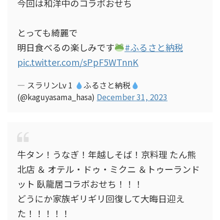
今回は和洋中のコラボおせち
とっても綺麗で
明日食べるの楽しみです
#ふるさと納税
pic.twitter.com/sPpF5WTnnK
— スラリンLv 1
ふるさと納税
(@kaguyasama_hasa)
December 31, 2023
牛タン！うなぎ！年越しそば！京料理 たん熊
北店 ＆ オテル・ドゥ・ミクニ ＆トゥーランド
ット 臥龍居コラボおせち！！！
どうにか家族ギリギリ回復して大晦日迎え
た！！！！！