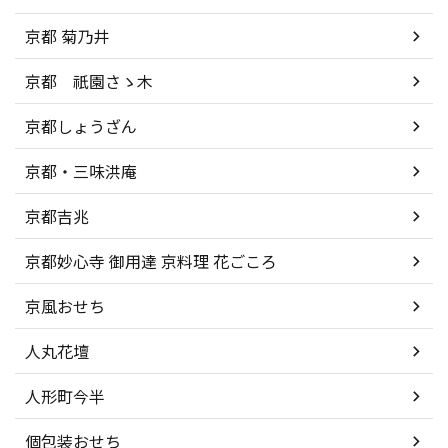
京都 菊乃井
京都 祇園さゝ木
京都しょうざん
京都・三味洪庵
京都吉兆
京都妙心寺 御用達 京料理 花ごころ
京風おせち
人丸花壇
人形町今半
個包装おせち