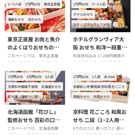
2～3人前
3万円以内
東京正直屋
2万円以内
2～3人前
ホテルおせち
海鮮おせち
肉おせち
ホテルグランヴィア大阪
2026/7/15
2026/7/8
東京正直屋 お肉と魚介
ホテルグランヴィア大
のよくばりおせちの口
阪 おせち 和洋一段重の
コミをまとめてみまし
口コミをまとめてみま
このページでは、東京正直屋
料金送料込み 17,280円種類ホ
お肉と魚介のよくばりおせち
テルグランヴィア大阪 和洋一
た!!!
した!!!
の口コミを紹介します。 Xでの
段重 冷蔵 容量1段重2-3名様用
口コミ 東京正直屋 お肉と魚介
全40品目配送日2024年12月31
3万円以内
4万円以内
8人前
2万円以内
2人用
あ10all
のよくばりおせちを購入の際
日 Xでの口コミ ホテルグラン
主原料中国産不使用
北海道おせち
京都妙心寺 御用達 京料理 花ごころ
の参考に是非どうぞ!!! 東京正直
ヴィア大阪 おせち 和洋一段重
屋 お肉と魚介のよくばりおせ
を購入の際の参考に是非どう
匠本舗（海鮮かに処）
個食おせち
和風おせち
ちのXでの口コミ 口コミのまと
ぞ!!! ホテルグランヴィア大阪
2026/7/29
2025/10/6
め 東京正直屋 お肉と魚介のよ
おせち 和洋一段重のXでの口コ
和洋中おせち
早割
花びし
大丸・松坂屋
北海道函館「花びし」
京料理 花ごころ 和風お
くばりおせちの口コミはあり
ミ ☆::*Happy-New-Year*::☆皆
ませんでした。 もし口コミが
様 今年も よろしくお願いしま
監修おせち 百彩の口コ
せち 二段（1~2人用）
ある場合は、お正月に後悔し
す ┏○ﾍﾟｺｯ今年のおせち料理
ミをまとめてみまし
の口コミをまとめてみ
このページでは、北海道函館
Xでの口コミ 悪い口コミ 良い
ないために、購入前に必ずチ
は……ホテルグランヴィア大
「花びし」監修おせち 百彩の
口コミ 京料理 花ごころ 和風お