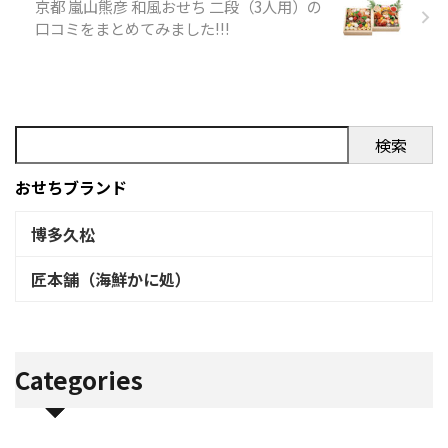
サッカー神戸弘陵戦と地上波
京都 嵐山熊彦 和風おせち 二段（3人用）の
ザッピングかしら？
口コミをまとめてみました!!!
pic.twitter.com/7mTbVGtXYS
— まーくん
＠北河内の片
隅から (@ko_0021 ...
検索
おせちブランド
博多久松
匠本舗（海鮮かに処）
Categories