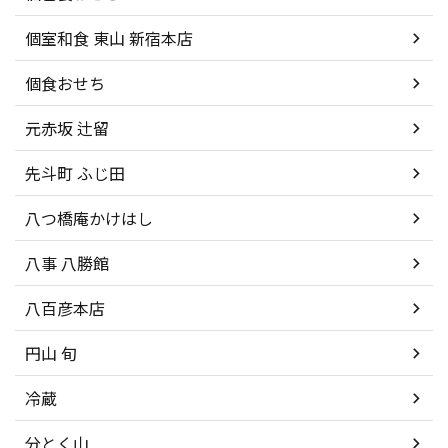
個室和食 東山 新宿本店
個食おせち
元赤坂 辻留
先斗町 ふじ田
八つ橋庵かけはし
八事 八勝館
八百彦本店
円山 旬
冷蔵
分とく山