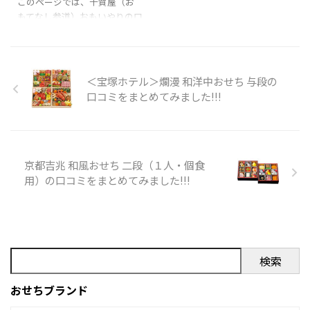
ミをまとめてみまし
このページでは、千賀屋（お
ゃいました。暑い日が続きま
pic.twitter.com/06qinHLtcG—
もてなし参道）おもいやりの口
た!!!
すが、今日も一日頑張りま
ぱんぷっちん (@british_ ...
コミを紹介します。 Xでの口コ
す！ #企業公式が毎朝地元の天
ミ 千賀屋（おもてなし参道）
気を言い合う pic.tw ...
おもいやりを購入の際の参考
に是非どうぞ!!! 千賀屋（おもて
＜宝塚ホテル＞爛漫 和洋中おせち 与段の
なし参道）おもいやりのXでの
口コミをまとめてみました!!!
口コミ おせちは毎年これ千賀
屋 おもいやり
pic.twitter.com/CUzYeAg6Un
— 咲髏〜ざくろ〜@バーチャ
ル赤ちゃん
京都吉兆 和風おせち 二段（１人・個食
(@ukeke_7st_gt) January 1,
用）の口コミをまとめてみました!!!
2024 #おせち料理 を食べなが
らダンナと歓談お正月はのん
びり過ごすのが恒例#千賀屋#
迎 ...
検索
おせちブランド