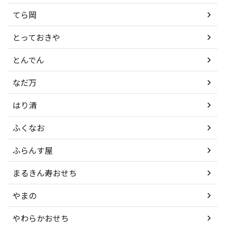
てら岡
とっておきや
とんでん
なだ万
はり清
ふくなお
ふらんす屋
まるきん寿おせち
やまの
やわらかおせち