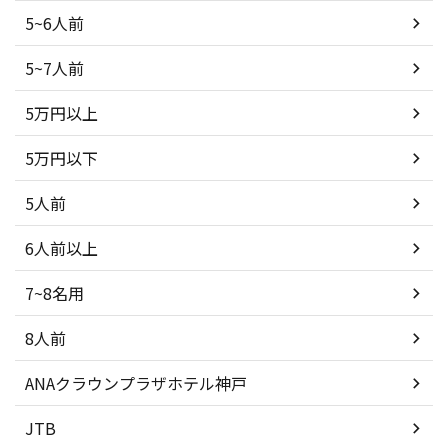
5~6人前
5~7人前
5万円以上
5万円以下
5人前
6人前以上
7~8名用
8人前
ANAクラウンプラザホテル神戸
JTB