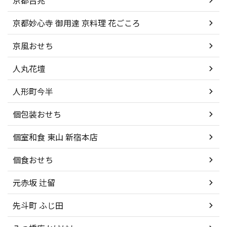
京都吉兆
京都妙心寺 御用達 京料理 花ごころ
京風おせち
人丸花壇
人形町今半
個包装おせち
個室和食 東山 新宿本店
個食おせち
元赤坂 辻留
先斗町 ふじ田