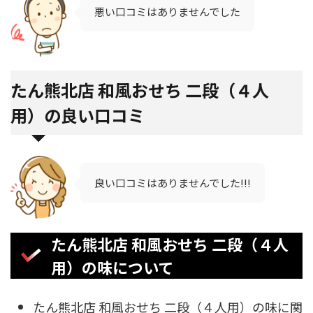
悪い口コミはありませんでした
たん熊北店 和風おせち 二段（４人
用）の良い口コミ
良い口コミはありませんでした!!!
たん熊北店 和風おせち 二段（４人
用）の味について
たん熊北店 和風おせち 二段（４人用）の味に関