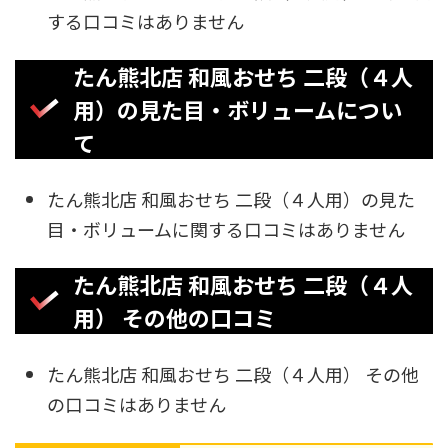
する口コミはありません
たん熊北店 和風おせち 二段（４人
用）の見た目・ボリュームについ
て
たん熊北店 和風おせち 二段（４人用）の見た
目・ボリュームに関する口コミはありません
たん熊北店 和風おせち 二段（４人
用） その他の口コミ
たん熊北店 和風おせち 二段（４人用） その他
の口コミはありません