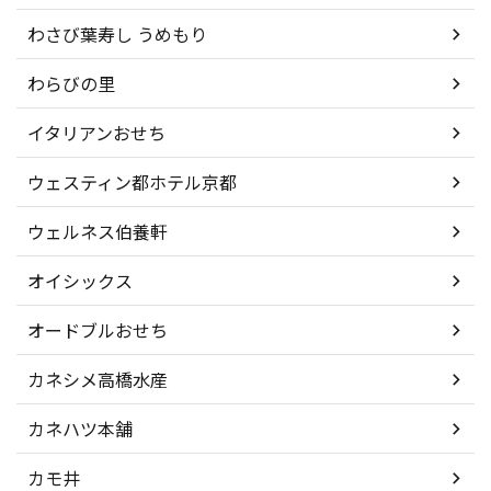
わさび葉寿し うめもり
わらびの里
イタリアンおせち
ウェスティン都ホテル京都
ウェルネス伯養軒
オイシックス
オードブルおせち
カネシメ高橋水産
カネハツ本舗
カモ井