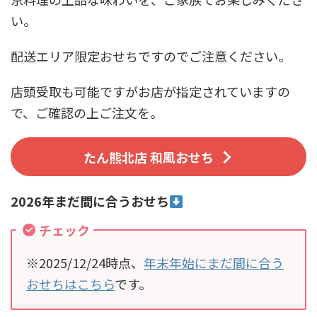
い。
配送エリア限定おせちですのでご注意ください。
店頭受取も可能ですがお店が指定されていますの
で、ご確認の上ご注文を。
たん熊北店 和風おせち
2026年まだ間に合うおせち
チェック
※2025/12/24時点、
年末年始にまだ間に合う
おせちはこちら
です。