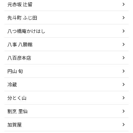
元赤坂 辻留
先斗町 ふじ田
八つ橋庵かけはし
八事 八勝館
八百彦本店
円山 旬
冷蔵
分とく山
割烹 里仙
加賀屋