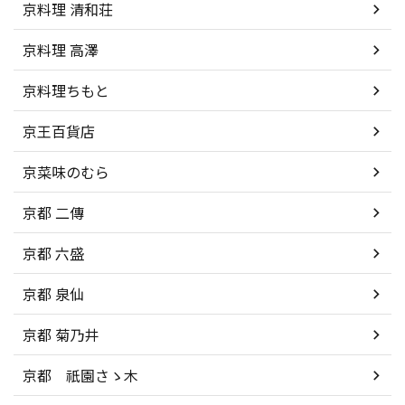
京料理 清和荘
京料理 高澤
京料理ちもと
京王百貨店
京菜味のむら
京都 二傳
京都 六盛
京都 泉仙
京都 菊乃井
京都 祇園さゝ木