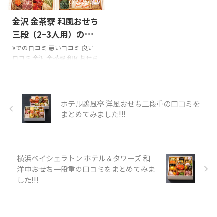
おせち福袋到着
大吉の京都
https://t.co/FX8JqqQu5i ラン
2025/9/29
木屋町さつきの「皐撰」でし
チの鰯料理を頂きに中嶋へ。
金沢 金茶寮 和風おせち
た！発送元関係なかった
鮑
鰯柳川鍋定食に鰯のお刺身。
の姿煮4個は多すぎた
ミシュラン一つ星のお店です
三段（2~3人用）の口
pic.twitter.com/LPrevdWphW
がランチはとてもリーズナブル
コミをまとめてみまし
Xでの口コミ 悪い口コミ 良い
— あすかちん
です。
口コミ 金沢 金茶寮 和風おせち
た!!!
(@yuduomutu0909)
pic.twitter.com/SCzC2lFQjC—
三段（2~3人用）を購入の際の
December 30, 2022 口コミの
Tak(たけ) @『いちばんやさし
参考に是非どうぞ!!! 「金茶寮」
まと ...
い美術鑑賞』 (@taktwi) O ...
のXでの口コミ 今年のおせち料
理は金沢の料亭、金茶寮のお
ホテル鷗風亭 洋風おせち二段重の口コミを
せちです。火曜いいともでやっ
まとめてみました!!!
てたのは金城樓のお高いおせ
ちでしたけど、こちらもなかな
かのお値段でした。
pic.twitter.com/fqxpTCNC— ゆ
横浜ベイシェラトン ホテル＆タワーズ 和
みた (@sabori_tagari)
洋中おせち一段重の口コミをまとめてみま
December 31, 2012 今日は飲
した!!!
んだくれの日。昨日一昨日お
出かけハードだったので今年
は金沢金茶寮さんのおせ ...