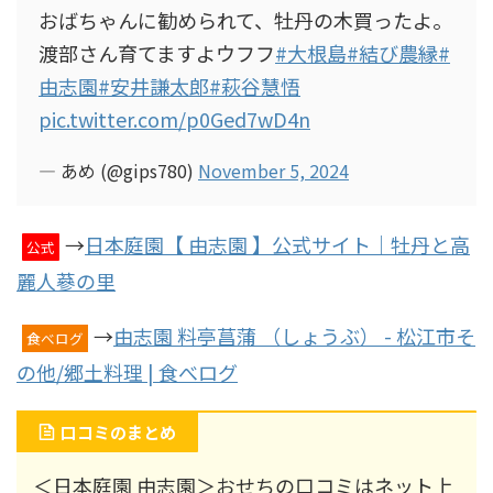
おばちゃんに勧められて、牡丹の木買ったよ。
渡部さん育てますよウフフ
#大根島
#結び農縁
#
由志園
#安井謙太郎
#萩谷慧悟
pic.twitter.com/p0Ged7wD4n
— あめ (@gips780)
November 5, 2024
→
日本庭園【 由志園 】公式サイト｜牡丹と高
公式
麗人蔘の里
→
由志園 料亭菖蒲 （しょうぶ） - 松江市そ
食べログ
の他/郷土料理 | 食べログ
口コミのまとめ
＜日本庭園 由志園＞おせちの口コミはネット上