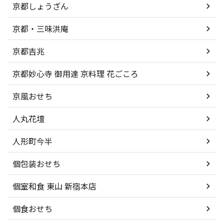
京都しょうざん
京都・三味洪庵
京都吉兆
京都妙心寺 御用達 京料理 花ごころ
京風おせち
人丸花壇
人形町今半
個包装おせち
個室和食 東山 新宿本店
個食おせち