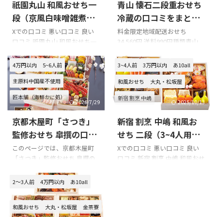
祇園丸山 和風おせち一
青山 懐石二段重おせち
段（京風白味噌雑煮
冷蔵の口コミをまとめ
付）の口コミをまとめ
てみました!!!
Xでの口コミ 悪い口コミ 良い
料金限定地域配送おせち
口コミ 祇園丸山 和風おせち一
34,560円 送料990円種類青山
てみました!!!
段（京風白味噌雑煮付）を購
懐石二段重おせち 冷蔵 容量2
入の際の参考に是非どうぞ!!! 祇
～3人前配送日12/31 Xでの口コ
4万円以内
5~6人前
3~4人前
3万円以内
あ10all
園丸山のXでの口コミ おせち祇
ミ 青山 懐石二段重おせち 冷蔵
主原料中国産不使用
園丸山ってとこのらしい
を購入の際の参考に是非どう
和風おせち
大丸・松坂屋
pic.twitter.com/NgMZqp0Wnw
ぞ!!! 青山 懐石二段重おせち 冷
匠本舗（海鮮かに処）
新宿 割烹 中嶋
— 蒼依 (@aoi0107) January 1,
蔵のXでの口コミ 今年は宮内庁
2026/7/29
2025/10/13
2022 公式サイト→祇園丸山 食
御用達 懐石料理青山のおせ
合成保存料・合成着色料不使用
京都木屋町「さつき」
新宿 割烹 中嶋 和風お
べログ→祇園 丸山 （ぎおん ま
ち。上品な盛り付け&味付けで
早割
るやま） - 祇園四条/日本料理 |
今日1日で食べ切れた(*´﹃｀*)
監修おせち 皐撰の口コ
せち 二段（3~4人用）
食べログ 祇園丸山 和風おせち
pic.twitter.com/44JHJf1kQA—
ミをまとめてみまし
の口コミをまとめてみ
このページでは、京都木屋町
Xでの口コミ 悪い口コミ 良い
一段（京風白味噌雑煮付）の
リんᵕ̈* (@plumeria_bali)
「さつき」監修おせち 皐撰の
口コミ 新宿 割烹 中嶋 和風おせ
た!!!
ました!!!
悪い口コミ 祇園丸山 和風おせ
January 1, 2020 Happy Ne ...
口コミを紹介します。 京都木
ち 二段（3~4人用）を購入の際
ち一段（京風白味噌雑煮付）
屋町「さつき」監修おせち 皐
の参考に是非どうぞ!!! 「新宿
2～3人前
4万円以内
あ10all
の ...
撰を購入の際の参考に是非ど
割烹 中嶋 和風おせち 二段
うぞ!!! 京都木屋町「さつき」監
（3~4人用）」のXでの口コミ
和風おせち
大丸・松坂屋
金茶寮
修おせち 皐撰のXでの口コミ
新宿割烹 中嶋