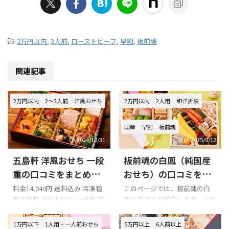
-
2万円以内
,
3人前
,
ローストビーフ
,
早割
,
板前魂
関連記事
2万円以内
2～3人前
洋風おせち
2万円以内
2人用
和洋折衷
国産
早割
板前魂
2024/10/31
2025/8/12
五島軒 洋風おせち 一段
板前魂の白鳳（純国産
重の口コミをまとめて
おせち）の口コミをま
みました!!!
とめてみました!!!
料金14,040円 送料込み 冷凍種
このページでは、板前魂の白
類五島軒 洋風おせち 一段重 容
鳳の口コミを紹介します。 Xで
量1段重2-3名様用全15品目配
の口コミ 悪い口コミ 良い口コ
送日2024年12月30日 Xでの口
ミ 板前魂の白鳳を購入の際の
1万円以下
1人用・一人前おせち
5万円以上
6人前以上