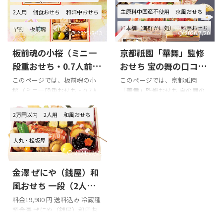
コミ 悪い口コミ 良い口コミ 五
参考に是非どうぞ!!! 板前魂の白
主原料中国産不使用
京風おせち
島軒 洋風おせち 一段重を購入
鳳のXでの口コミ 板前魂 白鳳
2人用
個食おせち
和洋中おせち
の際の参考に是非どうぞ!!! 「五
のおせち
甘い系多めでおい
匠本舗（海鮮かに処）
料亭おせち
早割
板前魂
島軒 洋風おせち 一段重」のX
しかった#おせち #おせち2024
2025/8/13
2026/7/20
での口コミ #このタグを見た人
pic.twitter.com/IEgLyqKzMN—
早割
華舞
板前魂の小桜（ミニ一
京都祇園「華舞」監修
はカメラロールの中から美味
m (@G6Lvo) January 1, 2024
しそうな画像を一枚写真を載
板前魂のおせちも届き、いよい
段重おせち・0.7人前）
おせち 宝の舞の口コミ
せる見た人もやる五島軒さん
よお正月モード。今年は純国
の口コミをまとめてみ
をまとめてみました!!!
このページでは、板前魂の小
このページでは、京都祇園
のおせち（2024新春のもので
産『白鳳』#ナカノモード#お
桜（ミニ一段重おせち・0.7人
「華舞」監修おせち 宝の舞の
ました!!!
他にもう一段ありました）東
兄ちゃん pic.twitter.com/1F4O
前）の口コミを紹介します。 X
口コミを紹介します。 Xでの口
のGがそうであるといいなと思
...
での口コミ 悪い口コミ 良い口
コミ 京都祇園「華舞」監修お
2万円以内
2人用
和風おせち
う理由です。
コミ 板前魂の小桜（ミニ一段
せち 宝の舞を購入の際の参考
pic.twitter.com/7pgMQ ...
重おせち・0.7人前）を購入の
に是非どうぞ!!! 京都祇園「華
大丸・松坂屋
際の参考に是非どうぞ!!! 板前魂
舞」監修おせち 宝の舞のXでの
の小桜（ミニ一段重おせち・
口コミ #わくわくストマック！
2024/10/25
0.7人前）のXでの口コミ おせ
RN. よなもん さん「京都に
金澤 ぜにや（銭屋）和
ち
板前魂さんの小桜
住む長兄が毎年おせちを送って
フードプライドさま、板前魂さ
くれます。今年は祇園の「華
風おせち 一段（2人
ま♡thank you♡よかったら
舞」という料亭監修のおせち
用）の口コミをまとめ
料金19,980 円 送料込み 冷蔵種
Instagram見てください＾＾
で！義理の姉がサラダやオー
類金澤 ぜにや（銭屋）和風お
てみました!!!
https://t.co/BVOYGc ...
ドブルを、地元で漁師をして
せち 容量一段（2人用）配送日