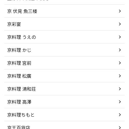
京 伏見 魚三楼
京彩宴
京料理 うえの
京料理 かじ
京料理 宮前
京料理 松廣
京料理 清和荘
京料理 高澤
京料理ちもと
京王百貨店