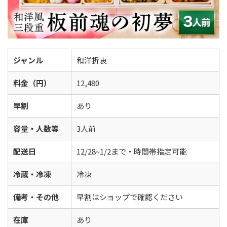
ジャンル
和洋折衷
料金（円）
12,480
早割
あり
容量・人数等
3人前
配送日
12/28~1/2まで・時間帯指定可能
冷蔵・冷凍
冷凍
備考・その他
早割はショップで確認ください
在庫
あり