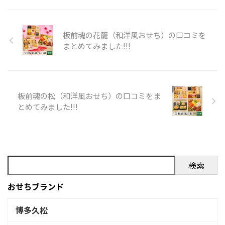
いる幼なじみが捌きたてのブ
12/31※お届け時間帯の指定は
リ刺と殻付き牡蠣を持ってきて
できません。 Xでの口コミ 悪
くれ、年始から賑やか！」
い口コミ 良い口コミ 金澤 ぜに
板前魂の花籠（和洋風おせち）の口コミを
#BSHOCK#CRO ...
や（銭屋）和風おせち 一段（2
まとめてみました!!!
人用）を購入の際の参考に是
非どうぞ!!! 「金澤 ぜにや（銭
屋）和風おせち 一段（2人
用）」のXでの口コミ 金澤ぜに
やのお節。お店が無事であり
板前魂の松（和洋風おせち）の口コミをま
ますように
とめてみました!!!
pic.twitter.com/2SWRTvRvMV
— たま^_^ (@tamakao)
January ...
検索
おせちブランド
博多久松