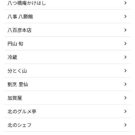
八つ橋庵かけはし
八事 八勝館
八百彦本店
円山 旬
冷蔵
分とく山
割烹 里仙
加賀屋
北のグルメ亭
北のシェフ