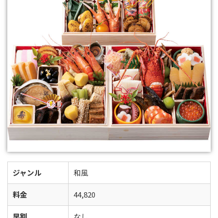
ジャンル
和風
料金
44,820
早割
なし