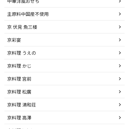
中華洋風おせち
主原料中国産不使用
京 伏見 魚三楼
京彩宴
京料理 うえの
京料理 かじ
京料理 宮前
京料理 松廣
京料理 清和荘
京料理 高澤