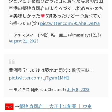
ジュンと手を振り合った日に食べた写真の成田
空港の築地寿司岩のまぐろづくし松めちゃめち
ゃ美味しかった
6貫あったけど一つ食べてか
ら撮ったの(笑)
pic.twitter.com/95Ah8LwBYa
— アヤマスィー(本物)_唯一無二 (@masuiaya1213)
August 21, 2023
豊洲見学した後は築地寿司岩で贅沢三昧！
pic.twitter.com/LjTgsm1MH1
— 栗とキス (@KisstoChestnut)
July 8, 2023
→
築地 寿司岩 ｜ 大正十年創業 ｜ 東京
公式