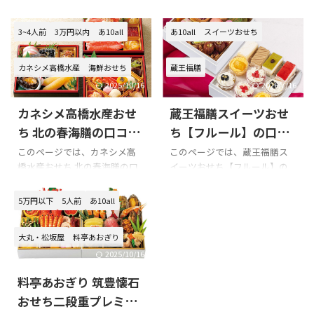
みました!!!
段（2人用）を購入の際の参考
ち イタリアンオードブルを購
に是非どうぞ!!! 「福井 若廣 和
入の際の参考に是非どうぞ!!!
3~4人前
3万円以内
あ10all
あ10all
スイーツおせち
風おせち 一段（2人用）」のX
「札幌パークホテル おせち イ
での口コミ 若廣さんからおせ
タリアンオードブル」のXでの
カネシメ高橋水産
海鮮おせち
蔵王福膳
ち届きました！！想像以上に
口コミ この10年くらい親孝行
豪華で妻も大喜び！！明日が
で実家に届けてるおせち料
2025/10/16
2026/7/16
楽しみ〜！！福井の皆様あり
理。今年は札幌パークホテル
カネシメ高橋水産おせ
蔵王福膳スイーツおせ
がとうございました！！#若廣
の三段重ねと、フレンチオード
pic.twitter.com/UKaF5inwuc—
ブル。70代後半女性の一人暮
ち 北の春海膳の口コミ
ち【フルール】の口コ
すったに (@suttanipata)
らしにピッタリ。
をまとめてみました!!!
ミをまとめてみまし
このページでは、カネシメ高
このページでは、蔵王福膳ス
December 31, 2021 若廣の鯖
pic.twitter.com/U0eCgkYYBu
橋水産おせち 北の春海膳の口
イーツおせち【フルール】の
た!!!
寿司匠、美味いわぁ♪福井駅
— 常見陽平 (@yoheitsunemi)
コミを紹介します。 Xでの口コ
口コミを紹介します。 Xでの口
でラス1を買えて良かった‼ ...
January 1, 2022 札幌パークホ
ミ 悪い口コミ 良い口コミ カネ
コミ 蔵王福膳スイーツおせち
5万円以下
5人前
あ10all
テルのおせち料理( •̀ ...
シメ高橋水産おせち 北の春海
【フルール】を購入の際の参
膳を購入の際の参考に是非ど
考に是非どうぞ!!! 蔵王福膳スイ
大丸・松坂屋
料亭あおぎり
うぞ!!! カネシメ高橋水産おせち
ーツおせち【フルール】のXで
北の春海膳のXでの口コミ これ
の口コミ 口コミのまとめ お正
2025/10/16
がカネシメ高橋水産のおせち
月に後悔しないためにも、購
料亭あおぎり 筑豊懐石
セット…！「北の漁師膳」！
入前には楽天等の口コミを必
キンキもついてて豪華や…。※
ずチェックするようにしまし
おせち二段重プレミア
喪中につき新年の挨拶は控え
ょう!!! 以下は蔵王福膳スイーツ