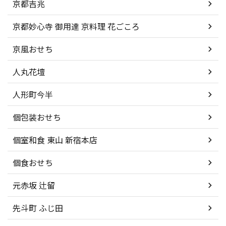
京都吉兆
京都妙心寺 御用達 京料理 花ごころ
京風おせち
人丸花壇
人形町今半
個包装おせち
個室和食 東山 新宿本店
個食おせち
元赤坂 辻留
先斗町 ふじ田