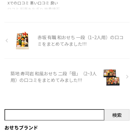
ム（5人用）の口コミを
Xでの口コミ 悪い口コミ 良い
させていただきます。
おせち【フルール】 商品内容
口コミ 料亭あおぎり 筑豊懐石
まとめてみました!!!
pic.twitter.com/lNbcUd8WT5
です。
おせち二段重プレミアム（5人
— 【北見食品工業㈱】田中京
用）を購入の際の参考に是非
佑＠ほたて研究委員会
どうぞ!!! 「料亭あおぎり 筑豊
(@kyosuke0817) D ...
懐石おせち二段重プレミアム
赤坂 有職 和おせち 一段（1~2人用）の口コ
（5人用）」のXでの口コミ と
ミをまとめてみました!!!
ても美味しかったです 村田麻
衣子 お料理が季節感があり、
とても美味しかったです。 盛
り付けも美しく、目でも楽し
めました。 スタッフの対応も
築地 寿司岩 和風おせち 二段「佃」（2~3人
よく、お庭もとてもきれいでし
用）の口コミをまとめてみました!!!
た。 全室個室でゆっくり出来
ます rumiko shibuya (るみま
ま) 料理も大変美味しく、スタ
ッフの対応もとても良いです。
建物や庭の ...
検索
おせちブランド