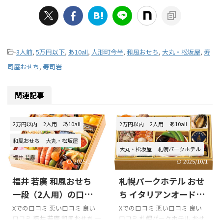
-
3人前
,
5万円以下
,
あ10all
,
人形町今半
,
和風おせち
,
大丸・松坂屋
,
寿
司屋おせち
,
寿司岩
関連記事
2万円以内
2人用
あ10all
2万円以内
2人用
あ10all
和風おせち
大丸・松坂屋
大丸・松坂屋
札幌パークホテル
福井 若廣
2025/10/16
2025/10/1
福井 若廣 和風おせち
札幌パークホテル おせ
一段（2人用）の口コミ
ち イタリアンオードブ
をまとめてみました!!!
ルの口コミをまとめて
Xでの口コミ 悪い口コミ 良い
Xでの口コミ 悪い口コミ 良い
口コミ 福井 若廣 和風おせち 一
口コミ 札幌パークホテル おせ