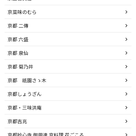
京菜味のむら
京都 二傳
京都 六盛
京都 泉仙
京都 菊乃井
京都 祇園さゝ木
京都しょうざん
京都・三味洪庵
京都吉兆
京都妙心寺 御用達 京料理 花ごころ