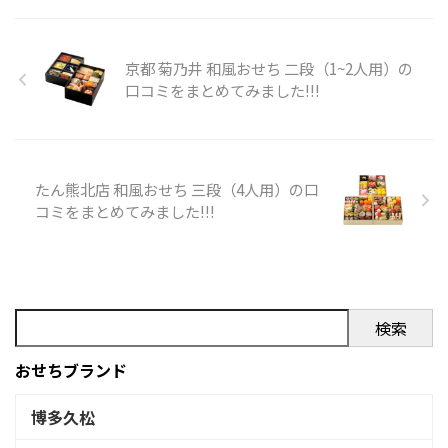
北関東NEO (@kitakanto1192)
どうぞ!!! 日本庭園 由志園 大根
December 31, ...
島「由志園」和風おせち料理
のXでの口コミ 今年もおせちは
京都 菊乃井 和風おせち 二段（1~2人用）の
由志園です。「どれを食べよう
口コミをまとめてみました!!!
かな？」
pic.twitter.com/gr5J9JnTLQ—
あたたまるむし
(@kaki7sophie) December 31,
2018 今年のおせちは由志園か
たん熊北店 和風おせち 三段（4人用）の口
らお取り寄せしました
大晦
コミをまとめてみました!!!
日の夜にもうい ...
検索
おせちブランド
博多久松