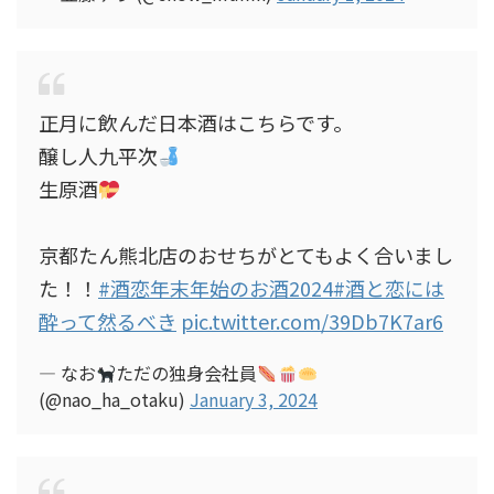
正月に飲んだ日本酒はこちらです。
醸し人九平次
生原酒
京都たん熊北店のおせちがとてもよく合いまし
た！！
#酒恋年末年始のお酒2024
#酒と恋には
酔って然るべき
pic.twitter.com/39Db7K7ar6
— なお
ただの独身会社員
(@nao_ha_otaku)
January 3, 2024