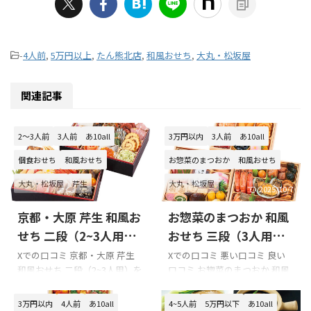
-
4人前
,
5万円以上
,
たん熊北店
,
和風おせち
,
大丸・松坂屋
関連記事
2～3人前
3人前
あ10all
3万円以内
3人前
あ10all
個食おせち
和風おせち
お惣菜のまつおか
和風おせち
大丸・松坂屋
芹生
大丸・松坂屋
2026/7/11
2025/10/7
京都・大原 芹生 和風お
お惣菜のまつおか 和風
せち 二段（2~3人用）
おせち 三段（3人用）
の口コミをまとめてみ
の口コミをまとめてみ
Xでの口コミ 京都・大原 芹生
Xでの口コミ 悪い口コミ 良い
和風おせち 二段（2~3人用）を
口コミ お惣菜のまつおか 和風
ました!!!
ました!!!
購入の際の参考に是非どうぞ!!!
おせち 三段（3人用）を購入の
「大原 芹生」のXでの口コミ
際の参考に是非どうぞ!!! 「お惣
3万円以内
4人前
あ10all
4~5人前
5万円以下
あ10all