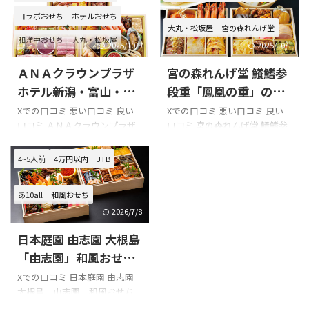
今年のおせち。京都大原の芹
菜のまつおか 和風おせち 三段
生のやつらしいなかなか美味
（3人用）」のXでの口コミ 今
コラボおせち
ホテルおせち
大丸・松坂屋
宮の森れんげ堂
しい#おせち#京都#芹生#美味
日のおつまみは伊勢丹デパ地
和洋中おせち
大丸・松坂屋
しい#もう食べてる#ハイボー
下、「お惣菜のまつおか」さ
2025/10/9
2025/10/1
ルのつまみ#ローストビーフも
ん。
鶏のほうれん草入り八
ＡＮＡクラウンプラザ
宮の森れんげ堂 鱶鰭参
あるよ
幡巻
手羽先でもって始めま
pic.twitter.com/i0NXxgqoDa—
す
#家呑み #晩酌#ツイッタ
ホテル新潟・富山・福
段重「鳳凰の重」の口
ゆんける
(@yomo3yomo3)
ー晩酌部
岡 錦彩の口コミをまと
コミをまとめてみまし
Xでの口コミ 悪い口コミ 良い
Xでの口コミ 悪い口コミ 良い
December 31, 2023 今年は自
pic.twitter.com/xf9zD8gcpN—
口コミ ＡＮＡクラウンプラザ
口コミ 宮の森れんげ堂 鱶鰭参
めてみました!!!
た!!!
分的には冒険の楽天のおせち
SALLOW@クラウドファンディ
ホテル新潟・富山・福岡 錦彩
段重「鳳凰の重」を購入の際
福袋(12345円)を買って ...
ング投資／FIRE済 (@SALLOW
を購入の際の参考に是非どう
の参考に是非どうぞ!!! 「宮の森
4~5人前
4万円以内
JTB
...
ぞ!!! ＡＮＡクラウンプラザホテ
れんげ堂 鱶鰭参段重「鳳凰の
ル新潟・富山・福岡 錦彩のXで
重」」のXでの口コミ ｢海鮮中
あ10all
和風おせち
の口コミ ＡＮＡクラウンプラ
華 宮の森れんげ堂｣ 点心は
ザホテル富山おせちのポスト
熱々の内に
揚げ餃子(右)と大
2026/7/8
↓↓↓ 早速恒例の新年早々の
根もち(左)もイケる
選べる中
日本庭園 由志園 大根島
宴にする。今回は年男であっ
華まんからは肉まん(他はあん
た事なので思い切って高島屋経
まん、チャーシューまん)を
「由志園」和風おせち
由でANAクラウンプラザホテル
コチラも熱々の内に
料理の口コミをまとめ
Xでの口コミ 日本庭園 由志園
富山のおせちを取り寄せた。
pic.twitter.com/lKsfmWnDd7
大根島「由志園」和風おせち
てみました!!!
pic.twitter.com/ZKp4ro81AR—
— tokyo-zodiac (@mac ...
料理を購入の際の参考に是非