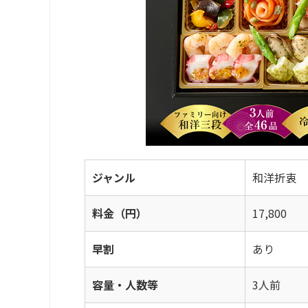
ジャンル
和洋折衷
料金（円）
17,800
早割
あり
容量・人数等
3人前