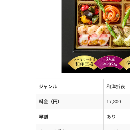
ジャンル
和洋折衷
料金（円）
17,800
早割
あり